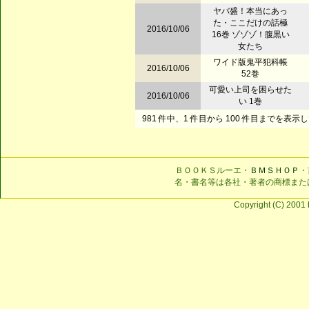
ヤバ盛！本当にあっ
た・ここだけの話極
2016/10/06
16巻 ゾゾゾ！腹黒い
女たち
ワイド版鬼平犯科帳
2016/10/06
52巻
可愛い上司を困らせた
2016/10/06
い 1巻
981 件中、1 件目から 100 件目までを表示
ＢＯＯＫＳルーエ・
ＢＭＳＨＯＰ
・
名・書名等は各社・著者の商標また
Copyright (C) 2001 b