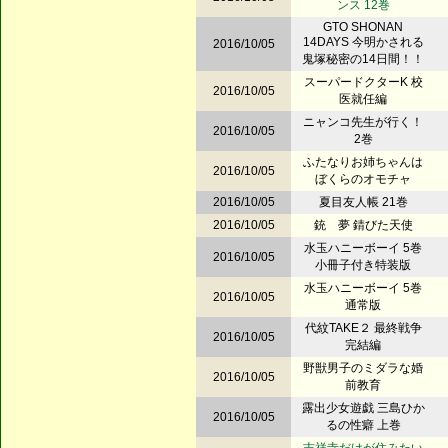
ンス 12巻
GTO SHONAN
14DAYS 今明かされる
2016/10/05
鬼塚秘密の14日間！！
スーパードクターK 校
2016/10/05
医就任編
ニャンコ先生が行く！
2016/10/05
2巻
ふたなりお姉ちゃんは
2016/10/05
ぼくらのオモチャ
2016/10/05
夏目友人帳 21巻
2016/10/05
銃 夢 錆びた天使
水玉ハニーボーイ 5巻
2016/10/05
小冊子付き特装版
水玉ハニーボーイ 5巻
2016/10/05
通常版
代紋TAKE２ 最終戦争
2016/10/05
完結編
野獣男子のミダラな婚
2016/10/05
前教育
露出少女遊戯 三島ひか
2016/10/05
るの性癖 上巻