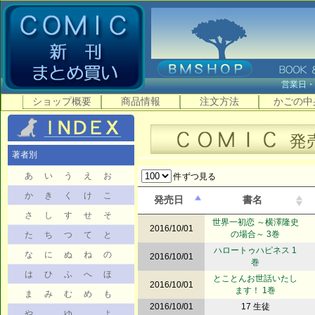
営業日
ショップ概要
商品情報
注文方法
かごの中
著者別
あ
い
う
え
お
件ずつ見る
か
き
く
け
こ
発売日
書名
さ
し
す
せ
そ
世界一初恋 ～横澤隆史
2016/10/01
の場合～ 3巻
た
ち
つ
て
と
ハロートゥハピネス 1
な
に
ぬ
ね
の
2016/10/01
巻
は
ひ
ふ
へ
ほ
とことんお世話いたし
2016/10/01
ます！ 1巻
ま
み
む
め
も
2016/10/01
17 生徒
や
ゆ
よ