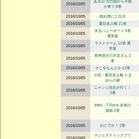
ある日 犬の国から手紙
2016/10/05
が来て 8巻
2016/10/05
晴れ間に三日月
2016/10/05
夏目友人帳 21巻
水玉ハニーボーイ 5巻
2016/10/05
通常版
ラストゲーム 11巻 通
2016/10/05
常版
死神憑きの天宮さん 2
2016/10/05
巻
2016/10/05
そこをなんとか 12巻
小説・夏目友人帳 たま
2016/10/05
ゆらの家
ニャンコ先生が行く！
2016/10/05
2巻
Infini－T Force 未来の
2016/10/05
描線 2巻
おにでか！ 2巻
2016/10/05
マジェスティックプリ
2016/10/05