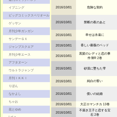
2016/10/01
危険な契約
イブニング
ビッグコミックスペリオール
2016/10/01
禁断の夜のあと
ゲッサン
月刊少年ガンガン
幸せは永遠に
2016/10/01
サンデーＧＸ
香しい薔薇のベッド
2016/10/01
ジャンプスクエア
黒髪のレディと恋の事
月刊少年エース
2016/10/01
件簿R 2巻
アフタヌーン
2016/10/01
砂漠に墜ちた雫
ウルトラジャンプ
月刊ＩＫＫＩ
純白の誓い
2016/10/01
りぼん
なかよし
2016/10/01
償いの結婚
ちゃお
2016/10/01
大正ロマンチカ 13巻
花とゆめ
不届き王子と恋する宝
2016/10/01
石 2巻