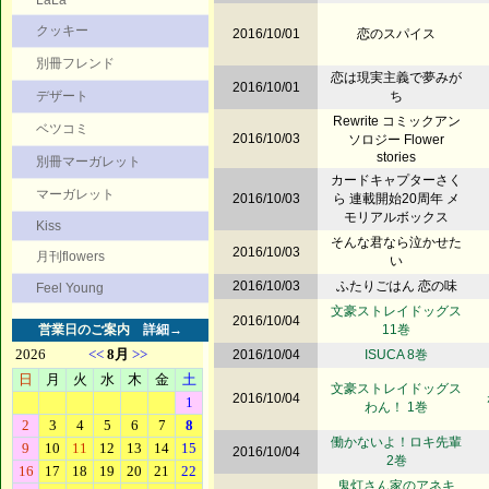
LaLa
クッキー
2016/10/01
恋のスパイス
別冊フレンド
恋は現実主義で夢みが
2016/10/01
デザート
ち
Rewrite コミックアン
ベツコミ
2016/10/03
ソロジー Flower
stories
別冊マーガレット
カードキャプターさく
マーガレット
2016/10/03
ら 連載開始20周年 メ
モリアルボックス
Kiss
そんな君なら泣かせた
2016/10/03
月刊flowers
い
2016/10/03
ふたりごはん 恋の味
Feel Young
文豪ストレイドッグス
2016/10/04
営業日のご案内
詳細→
11巻
2016/10/04
ISUCA 8巻
文豪ストレイドッグス
2016/10/04
わん！ 1巻
働かないよ！ロキ先輩
2016/10/04
2巻
鬼灯さん家のアネキ