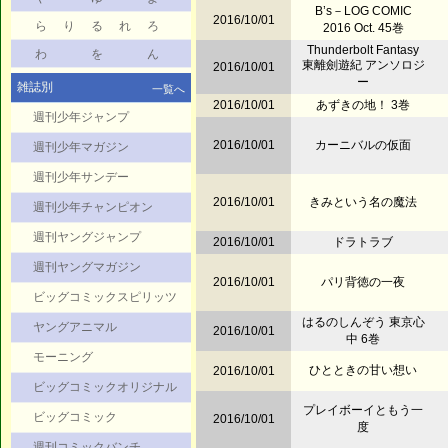
B’s－LOG COMIC
2016/10/01
ら
り
る
れ
ろ
2016 Oct. 45巻
Thunderbolt Fantasy
わ
を
ん
東離劍遊紀 アンソロジ
2016/10/01
ー
雑誌別
一覧へ
2016/10/01
あずきの地！ 3巻
週刊少年ジャンプ
2016/10/01
カーニバルの仮面
週刊少年マガジン
週刊少年サンデー
2016/10/01
きみという名の魔法
週刊少年チャンピオン
週刊ヤングジャンプ
2016/10/01
ドラトラブ
週刊ヤングマガジン
2016/10/01
パリ背徳の一夜
ビッグコミックスピリッツ
はるのしんぞう 東京心
ヤングアニマル
2016/10/01
中 6巻
モーニング
ひとときの甘い想い
2016/10/01
ビッグコミックオリジナル
プレイボーイともう一
ビッグコミック
2016/10/01
度
週刊コミックバンチ