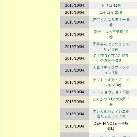
2016/10/04
トリコ 41巻
2016/10/04
ニセコイ 25巻
左門くんはサモナー 6
2016/10/04
巻
新テニスの王子様 19
2016/10/04
巻
千早さんはそのままで
2016/10/04
いい 2巻
CHERRY TEACHER
2016/10/04
佐倉直生 3巻
大森サティスファクシ
2016/10/04
ョン 1巻
デッド・オア・アニメ
2016/10/04
ーション 3巻
2016/10/04
ｉ・ショウジョ＋ 9巻
とんかつDJアゲ太郎 8
2016/10/04
巻
マジカルパティシエ小
2016/10/04
咲ちゃん！！ 4巻
DEATH NOTE 完全収
2016/10/04
録版