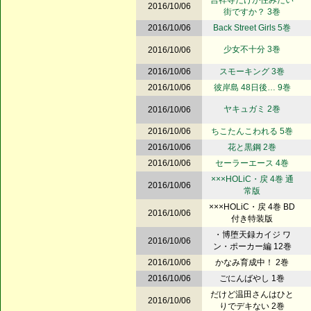
吉祥寺だけが住みたい
2016/10/06
街ですか？ 3巻
2016/10/06
Back Street Girls 5巻
少女不十分 3巻
2016/10/06
2016/10/06
スモーキング 3巻
2016/10/06
彼岸島 48日後… 9巻
ヤキュガミ 2巻
2016/10/06
2016/10/06
ちこたんこわれる 5巻
2016/10/06
花と黒鋼 2巻
2016/10/06
セーラーエース 4巻
×××HOLiC・戻 4巻 通
2016/10/06
常版
×××HOLiC・戻 4巻 BD
2016/10/06
付き特装版
・博堕天録カイジ ワ
2016/10/06
ン・ポーカー編 12巻
2016/10/06
かなみ育成中！ 2巻
2016/10/06
ごにんばやし 1巻
だけど温田さんはひと
2016/10/06
りでデキない 2巻