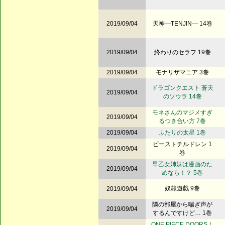
2019/09/04
天神―TENJIN― 14巻
2019/09/04
終わりのセラフ 19巻
2019/09/04
モナリザマニア 3巻
ドラゴンクエスト 蒼天
2019/09/04
のソウラ 14巻
モネさんのマジメすぎ
2019/09/04
るつき合い方 7巻
2019/09/04
ふたりの太星 1巻
ビーストチルドレン 1
2019/09/04
巻
早乙女姉妹は漫画のた
2019/09/04
めなら！？ 5巻
奴隷遊戯 9巻
2019/09/04
隣の部屋から喘ぎ声が
2019/09/04
するんですけど… 1巻
ONE PIECE DOORS！