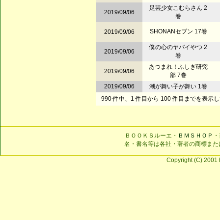
足芸少女こむらさん 2
2019/09/06
巻
SHONANセブン 17巻
2019/09/06
僕の心のヤバイやつ 2
2019/09/06
巻
あつまれ！ふしぎ研究
2019/09/06
部 7巻
2019/09/06
潮が舞い子が舞い 1巻
990 件中、1 件目から 100 件目までを表示
ＢＯＯＫＳルーエ・
ＢＭＳＨＯＰ
・
名・書名等は各社・著者の商標また
Copyright (C) 2001 b