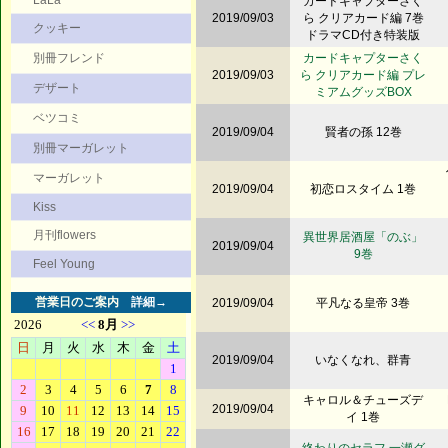
LaLa
カードキャプターさく
2019/09/03
ら クリアカード編 7巻
クッキー
ドラマCD付き特装版
別冊フレンド
カードキャプターさく
2019/09/03
ら クリアカード編 プレ
デザート
ミアムグッズBOX
ベツコミ
2019/09/04
賢者の孫 12巻
別冊マーガレット
マーガレット
2019/09/04
初恋ロスタイム 1巻
Kiss
月刊flowers
異世界居酒屋「のぶ」
2019/09/04
9巻
Feel Young
営業日のご案内
詳細→
2019/09/04
平凡なる皇帝 3巻
2019/09/04
いなくなれ、群青
キャロル＆チューズデ
2019/09/04
イ 1巻