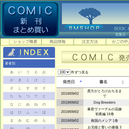
営業日
ショップ概要
商品情報
注文方法
かごの中
著者別
あ
い
う
え
お
件ずつ見る
か
き
く
け
こ
発売日
書名
さ
し
す
せ
そ
貴方がとろけおちるま
2019/09/02
で
た
ち
つ
て
と
2019/09/02
Dog Breeders
な
に
ぬ
ね
の
暴君ヴァーデルの花嫁
2019/09/02
は
ひ
ふ
へ
ほ
初夜編 16巻
ま
み
む
め
も
2019/09/02
救国のメシア 1巻
お兄様と誓いの薔薇 3
や
ゆ
よ