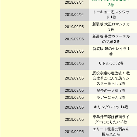
2019/09/04
3巻
トーキョ―忍スクワッ
2019/09/04
ド 1巻
新装版 大正ロマンチカ
2019/09/05
3巻
新装版 暴君ヴァーデル
2019/09/05
の花嫁 2巻
新装版 銀のセレイラ 1
2019/09/05
巻
リトルラボ 2巻
2019/09/05
悪役令嬢の追放後！ 教
2019/09/05
会改革ごはんで悠々シ
スター暮らし 2巻
2019/09/05
皇帝の一人娘 7巻
2019/09/05
ラガーにゃん 2巻
キリングバイツ 14巻
2019/09/05
東島丹三郎は仮面ライ
2019/09/05
ダーになりたい 3巻
エリート秘書に弱みを
2019/09/05
握られたら