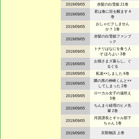
2019/09/05
赤髪の白雪姫 21巻
君は春に目を醒ます 4
2019/09/05
巻
おしゃピクしません
2019/09/05
か？ 1巻
赤髪の白雪姫ファンブ
2019/09/05
ック
トナリはなにを食う人
2019/09/05
ぞ ほろよい 3巻
お猫さまズ暮らし。ぐ
2019/09/05
るぐる
2019/09/05
私達××しました 6巻
隣の席の神崎くんと××
2019/09/05
してしまった 2巻
ローカル女子の遠吠え
2019/09/05
5巻
ちんまり経理のヒメ先
2019/09/05
輩 2巻
河原課長とギャル部下
2019/09/05
ちゃん 1巻
京獣物語 上巻
2019/09/05