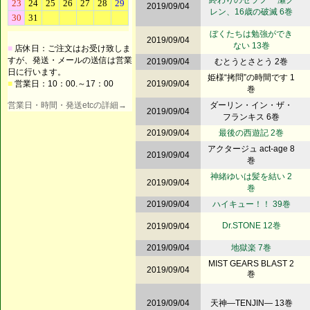
終わりのセラフ 一瀬グ
2019/09/04
レン、16歳の破滅 6巻
ぼくたちは勉強ができ
2019/09/04
ない 13巻
■
店休日：ご注文はお受け致しま
すが、発送・メールの送信は営業
2019/09/04
むとうとさとう 2巻
日に行います。
姫様“拷問”の時間です 1
■
営業日：10：00.～17：00
2019/09/04
巻
営業日・時間・発送etcの詳細→
ダーリン・イン・ザ・
2019/09/04
フランキス 6巻
2019/09/04
最後の西遊記 2巻
アクタージュ act-age 8
2019/09/04
巻
神緒ゆいは髪を結い 2
2019/09/04
巻
2019/09/04
ハイキュー！！ 39巻
Dr.STONE 12巻
2019/09/04
2019/09/04
地獄楽 7巻
MIST GEARS BLAST 2
2019/09/04
巻
2019/09/04
天神―TENJIN― 13巻