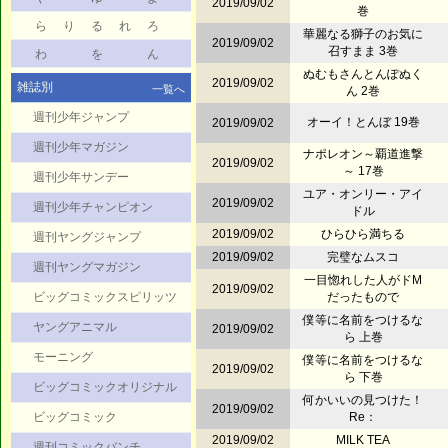
2019/09/02
巻
ら
り
る
れ
ろ
華麗なる獅子のお気に
2019/09/02
召すまま 3巻
わ
を
ん
ぬむもさんとんぽぬく
2019/09/02
雑誌別
一覧へ
ん 2巻
週刊少年ジャンプ
オーイ！とんぼ 19巻
2019/09/02
週刊少年マガジン
ナポレオン～覇道進撃
2019/09/02
～ 17巻
週刊少年サンデー
ユア・オンリー・アイ
2019/09/02
週刊少年チャンピオン
ドル
2019/09/02
ひらひら満ちる
週刊ヤングジャンプ
2019/09/02
完璧なムスコ
週刊ヤングマガジン
一目惚れした人がドM
2019/09/02
ビッグコミックスピリッツ
だったもので
僕等に名前をつけるな
ヤングアニマル
2019/09/02
ら 上巻
モーニング
僕等に名前をつけるな
2019/09/02
ら 下巻
ビッグコミックオリジナル
何かいいの見つけた！
2019/09/02
ビッグコミック
Re：
2019/09/02
MILK TEA
週刊コミックバンチ