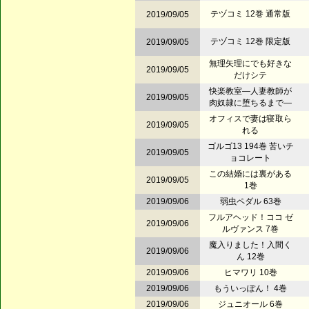
テヅコミ 12巻 通常版
2019/09/05
テヅコミ 12巻 限定版
2019/09/05
無理矢理にでも好きな
2019/09/05
だけシテ
快楽教室―人妻教師が
2019/09/05
肉奴隷に堕ちるまで―
オフィスで妻は寝取ら
2019/09/05
れる
ゴルゴ13 194巻 苦いチ
2019/09/05
ョコレート
この結婚には裏がある
2019/09/05
1巻
2019/09/06
弱虫ペダル 63巻
フルアヘッド！ココ ゼ
2019/09/06
ルヴァンス 7巻
魔入りました！入間く
2019/09/06
ん 12巻
2019/09/06
ヒマワリ 10巻
2019/09/06
もういっぽん！ 4巻
2019/09/06
ジュニオール 6巻