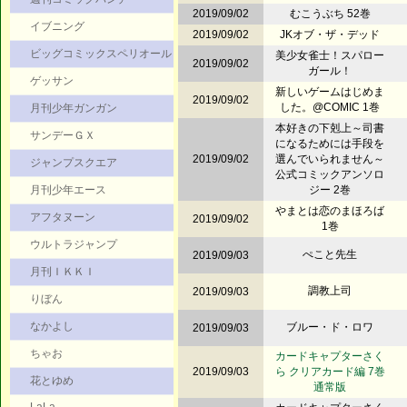
2019/09/02
むこうぶち 52巻
イブニング
2019/09/02
JKオブ・ザ・デッド
ビッグコミックスペリオール
美少女雀士！スパロー
2019/09/02
ガール！
ゲッサン
新しいゲームはじめま
2019/09/02
した。@COMIC 1巻
月刊少年ガンガン
本好きの下剋上～司書
サンデーＧＸ
になるためには手段を
2019/09/02
選んでいられません～
ジャンプスクエア
公式コミックアンソロ
月刊少年エース
ジー 2巻
やまとは恋のまほろば
アフタヌーン
2019/09/02
1巻
ウルトラジャンプ
ぺこと先生
2019/09/03
月刊ＩＫＫＩ
調教上司
2019/09/03
りぼん
なかよし
ブルー・ド・ロワ
2019/09/03
ちゃお
カードキャプターさく
2019/09/03
ら クリアカード編 7巻
花とゆめ
通常版