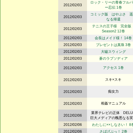
ロック・リーの青春フルパ
2012/02/03
ー忍伝 1巻
コミック版 はやぶさ 遥
2012/02/03
なる帰還
テニスの王子様 完全
2012/02/03
Season2 12巻
2012/02/03
会長はメイド様！ 14巻
2012/02/03
プレゼントは真珠 3巻
2012/02/03
大嘘スウィング
2012/02/03
蒼のラプソディア
アクセス 1巻
2012/02/03
スキ×スキ
2012/02/03
痴女力
2012/02/03
相姦マニュアル
2012/02/03
業界テレビの正体 DELU
2012/02/06
巨大メディアの醜悪なる実
2012/02/06
わたしに××しなさい！ 8
2012/02/06
さばげぶっ！ 2巻