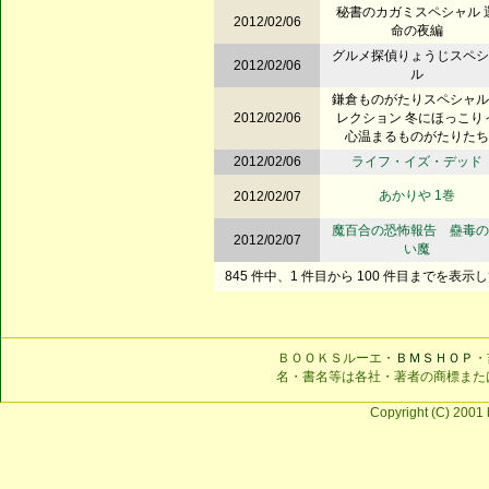
秘書のカガミスペシャル 
2012/02/06
命の夜編
グルメ探偵りょうじスペシ
2012/02/06
ル
鎌倉ものがたりスペシャル
2012/02/06
レクション 冬にほっこり
心温まるものがたりたち
2012/02/06
ライフ・イズ・デッド
あかりや 1巻
2012/02/07
魔百合の恐怖報告 蠱毒の
2012/02/07
い魔
845 件中、1 件目から 100 件目までを表示
ＢＯＯＫＳルーエ・
ＢＭＳＨＯＰ
・
名・書名等は各社・著者の商標また
Copyright (C) 2001 b