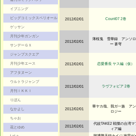
イブニング
ビッグコミックスペリオール
Count07 2巻
2012/02/01
ゲッサン
月刊少年ガンガン
薄桜鬼 雪華録 アンソロ
2012/02/01
ー 蒼穹
サンデーＧＸ
ジャンプスクエア
月刊少年エース
恋愛番長 ヤス編（仮）
2012/02/01
アフタヌーン
ウルトラジャンプ
ラヴフォビア 2巻
2012/02/01
月刊ＩＫＫＩ
りぼん
華ヤカ哉、我ガ一族 アン
なかよし
2012/02/01
ロジー
ちゃお
代紋TAKE2 戦慄の台湾マ
2012/02/01
花とゆめ
ィア編
賭博堕天録カイジ 地雷ゲ