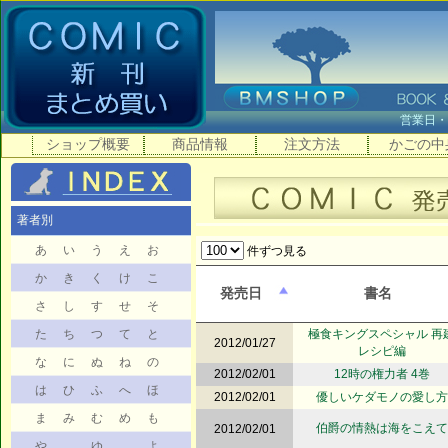
営業日
ショップ概要
商品情報
注文方法
かごの中
著者別
あ
い
う
え
お
件ずつ見る
か
き
く
け
こ
発売日
書名
さ
し
す
せ
そ
た
ち
つ
て
と
極食キングスペシャル 再
2012/01/27
レシピ編
な
に
ぬ
ね
の
2012/02/01
12時の権力者 4巻
は
ひ
ふ
へ
ほ
2012/02/01
優しいケダモノの愛し方
ま
み
む
め
も
伯爵の情熱は海をこえて
2012/02/01
や
ゆ
よ