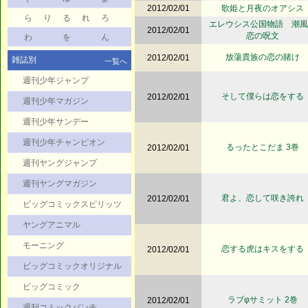
2012/02/01
歌姫と月夜のオアシス
ら
り
る
れ
ろ
エレウシス公国物語 潮風
2012/02/01
恋の呪文
わ
を
ん
放蕩貴族の恋の賭け
2012/02/01
雑誌別
一覧へ
週刊少年ジャンプ
そして僕らは恋をする
2012/02/01
週刊少年マガジン
週刊少年サンデー
週刊少年チャンピオン
るったとこだま 3巻
2012/02/01
週刊ヤングジャンプ
週刊ヤングマガジン
君よ、恋して咲き誇れ
2012/02/01
ビッグコミックスピリッツ
ヤングアニマル
モーニング
恋する虎はキスをする
2012/02/01
ビッグコミックオリジナル
ビッグコミック
ラブφサミット 2巻
2012/02/01
週刊コミックバンチ