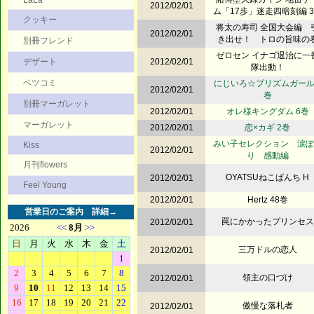
LaLa
2012/02/01
ム「17歩」迷走四暗刻編 
クッキー
将太の寿司 全国大会編 
2012/02/01
き出せ！ トロの旨味の
別冊フレンド
ゼロセン イナゴ退治に一
デザート
2012/02/01
隊出動！
ベツコミ
にじいろ☆プリズムガール 
2012/02/01
巻
別冊マーガレット
2012/02/01
オレ様キングダム 6巻
マーガレット
2012/02/01
恋×カギ 2巻
みい子セレクション 涙ぽ
Kiss
2012/02/01
り 感動編
月刊flowers
OYATSUねこぱんち H
2012/02/01
Feel Young
2012/02/01
Hertz 48巻
営業日のご案内
詳細→
罠にかかったプリンセス
2012/02/01
三万ドルの恋人
2012/02/01
領主の口づけ
2012/02/01
傲慢な落札者
2012/02/01