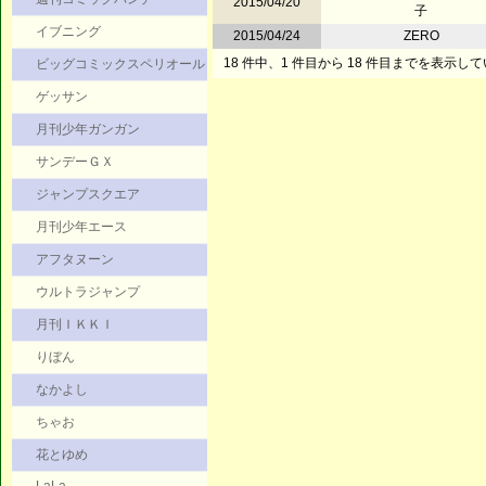
2015/04/20
子
イブニング
2015/04/24
ZERO
18 件中、1 件目から 18 件目までを表示し
ビッグコミックスペリオール
ゲッサン
月刊少年ガンガン
サンデーＧＸ
ジャンプスクエア
月刊少年エース
アフタヌーン
ウルトラジャンプ
月刊ＩＫＫＩ
りぼん
なかよし
ちゃお
花とゆめ