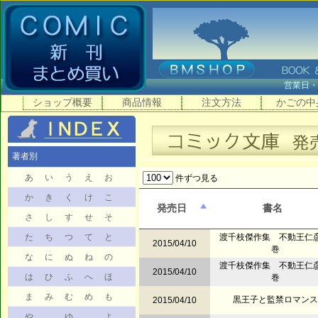
営業日
ショップ概要
商品情報
注文方法
かごの中
著者別
あ
い
う
え
お
件ずつ見る
か
き
く
け
こ
発売日
書名
さ
し
す
せ
そ
た
ち
つ
て
と
渡千枝傑作集 不動王仁彦
2015/04/10
巻
な
に
ぬ
ね
の
渡千枝傑作集 不動王仁彦
2015/04/10
は
ひ
ふ
へ
ほ
巻
ま
み
む
め
も
黒王子と監禁ロマンス
2015/04/10
や
ゆ
よ