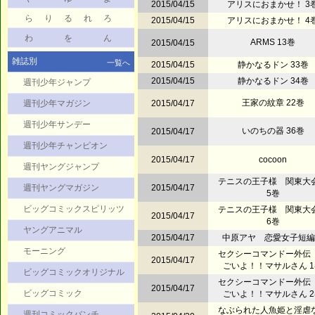
2015/04/15
アリスにおまかせ！ 3
ら
り
る
れ
ろ
2015/04/15
アリスにおまかせ！ 4
わ
を
ん
ARMS 13巻
2015/04/15
雑誌別
一覧へ
2015/04/15
静かなるドン 33巻
2015/04/15
静かなるドン 34巻
週刊少年ジャンプ
王家の紋章 22巻
週刊少年マガジン
2015/04/17
週刊少年サンデー
いのちの器 36巻
2015/04/17
週刊少年チャンピオン
2015/04/17
cocoon
週刊ヤングジャンプ
テニスの王子様 関東大
週刊ヤングマガジン
2015/04/17
5巻
ビッグコミックスピリッツ
テニスの王子様 関東大
2015/04/17
6巻
ヤングアニマル
2015/04/17
中原アヤ 恋愛女子短編
モーニング
セクシーコマンドー外伝
2015/04/17
ごいよ！！マサルさん 
ビッグコミックオリジナル
セクシーコマンドー外伝
2015/04/17
ビッグコミック
ごいよ！！マサルさん 
なぶられた人魚姫と淫虐
週刊コミックバンチ