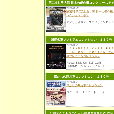
戦・日本の傑作機のすべてを手に入れ
第二次世界大戦 日本の傑作機コレク ノースア
る！
2026/06/23
隔週刊 第二次世界大戦 日本の傑作機
レクション 各号
アメリカ陸軍ノースアメリカンＰ－５
国産名車プレミアムコレクション １１９号
2026/06/16
ＪＡＰＡＮＥＳＥ ＣＡＲＳ ＰＲＥ
ＩＵＭ ＣＯＬＬＥＣＴＩＯＮ 国産
車プレミアムコレクション
Nissan Silvia K's (S13) 1988
（車体色：ベルベットブルー）
懐かしの商用車コレクション １３０号
2026/06/10
懐かしの商用車コレクション
コニー360 ＡＦ７ トラック
1/18エクストラスケール 国産名車ｺﾚｸｼｮﾝ 12号