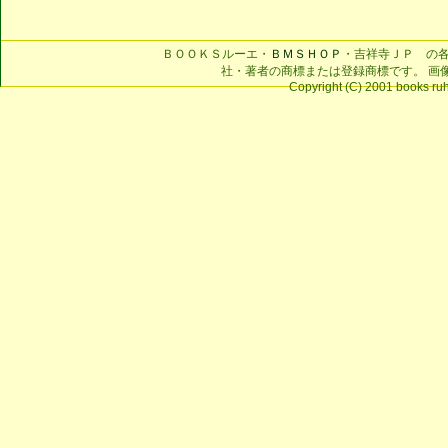
ＢＯＯＫＳルーエ・
ＢＭＳＨＯＰ
・吉祥寺ＪＰ の
社・著者の商標または登録商標です。 画
Copyright (C) 2001 books ruhe