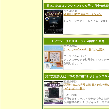
日本の名車コレクション１００号 ７月中旬出荷
2026/06/30
隔週刊 日本の名車コレクション
トヨタ マークⅡ ＧＸ７１ 1984
モフサンドクロスステッチ全国版 １８号
2026/08/24
かわいいmofusand 各号のご案内
クラゲにゃん（２）
クロスステッチで毎号少しずつモチー
を刺しましょう
第二次世界大戦 日本の傑作機コレクション２０
2026/06/23
隔週刊 第二次世界大戦 日本の傑作機
レクション 各号
三菱 秋水
精巧なダイキャストモデルで今よみが
る傑作機の数々！ ダイキャストモデ
と詳細な解説マガジンで第二次世界大