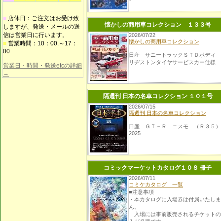
■
店休日：ご注文はお受け致
懐かしの商用車コレクション １３３号
しますが、発送・メールの送
信は営業日に行います。
2026/07/22
懐かしの商用車コレクション
■
営業時間：10：00.～17：
00
日産 サニートラックＳＴＤボディ 
リヂストンタイヤサービスカー仕様
営業日・時間・発送etcの詳細
→
隔週刊 日本の名車コレクション １０１号
2026/07/15
隔週刊 日本の名車コレクション
日産 ＧＴ－Ｒ ニスモ （Ｒ３５
2025
コミックマーケットカタログ１０８ 冊子
2026/07/11
コミケカタログ 一覧
■注意事項
・本カタログに入場券は付属いたしま
ん。
入場には事前販売されるチケットの