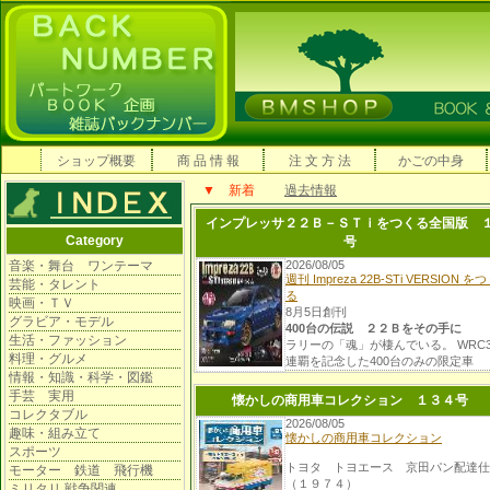
ショップ概要
商 品 情 報
注 文 方 法
かごの中身
▼ 新着
過去情報
インプレッサ２２Ｂ－ＳＴｉをつくる全国版 
Category
号
音楽・舞台 ワンテーマ
2026/08/05
週刊 Impreza 22B-STi VERSION を
芸能・タレント
る
映画・ＴＶ
8月5日創刊
グラビア・モデル
400台の伝説 ２２Ｂをその手に
生活・ファッション
ラリーの「魂」が棲んでいる。 WRC
料理・グルメ
連覇を記念した400台のみの限定車
情報・知識・科学・図鑑
その姿はまさに公道に降り立ったWR
ー 1998（平成10）年、スバルはWRC
手芸 実用
懐かしの商用車コレクション １３４号
（世界ラリー選手権）での３連覇を記
コレクタブル
2026/08/05
して、特別仕様のロードモデル「イン
趣味・組み立て
懐かしの商用車コレクション
レッサ22B STiバージョン」を世に送
スポーツ
出した。
トヨタ トヨエース 京田パン配達仕
モーター 鉄道 飛行機
（１９７４）
ミリタリ 戦争関連