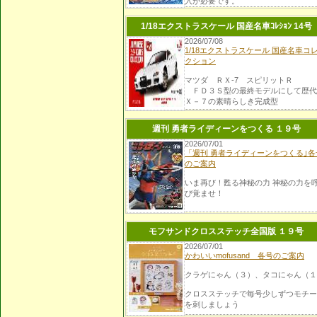
入が必要です。
（弊社での販売予定はございませ
ん。）
1/18エクストラスケール 国産名車ｺﾚｼｮﾝ 14号
・カタログにつきましては、万一開催
2026/07/08
中止となりましても、返品はお受けで
1/18エクストラスケール 国産名車コ
ません。予めご了承ください。
クション
※入場券販売・開催状況等、詳細につ
マツダ ＲＸ-7 スピリットＲ
ましてはコミックマーケット公式サイ
ＦＤ３Ｓ型の最終モデルにして歴代
をご確認ください。
Ｘ－７の素晴らしき完成型
https://www.comiket.co.jp/info-
a/C107/C107Info.html
週刊 勇者ライディーンをつくる １９号
2026/07/01
「週刊 勇者ライディーンをつくる｣各
のご案内
いま再び！甦る神秘の力 神秘の力を
び覚ませ！
モフサンドクロスステッチ全国版 １９号
2026/07/01
かわいいmofusand 各号のご案内
クラゲにゃん（３）、タコにゃん（１
クロスステッチで毎号少しずつモチー
を刺しましょう