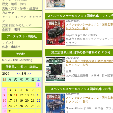
歴史・地理・旅行
美術・文学・宗教・建造物
カルチャ
スペシャルスケール１／２４国産名車 ２５２
アニメ・コミック・キャラク
タ
2026/08/05
スペシャルスケール１／２４国産名車
児童 雑誌 かるた ﾄﾗﾝﾌﾟ
レクション 各号
企画本 書籍
Toyota Supra RZ（2022）
アーティスト・出版社
車体色：ボルカニックアッシュグレー
サイン本
タリック
作家・出版社
第二次世界大戦 日本の傑作機ｺﾚｸｼｮﾝ ２３号
その他
2026/08/04
MAGIC The Gathering
隔週刊 第二次世界大戦 日本の傑作機
レクション 各号
営業日のご案内
詳細→
三菱
九六式艦上戦闘機 Ａ５Ｍ 日本陸軍
スペシャルスケール１／２４国産名車 251号
2026/07/22
スペシャルスケール１／２４国産名車
レクション 各号
Nissan Gloria（1967） 車体色：ブラ
ク