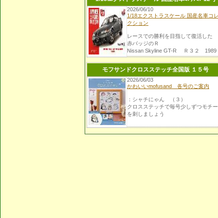
2026/06/10
1/18エクストラスケール 国産名車コ
クション
レースでの勝利を目指して復活した
赤バッジのＲ
Nissan Skyline GT-R Ｒ３２ 1989
モフサンドクロスステッチ全国版 １５号
2026/06/03
かわいいmofusand 各号のご案内
：シャチにゃん （３）
クロスステッチで毎号少しずつモチー
を刺しましょう