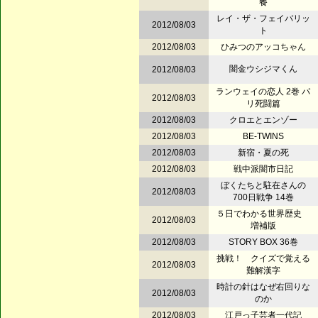
餐
レイ・ザ・フェイバリッ
2012/08/03
ト
2012/08/03
ひみつのアッコちゃん
闇金ウシジマくん
2012/08/03
ランウェイの恋人 2巻 パ
2012/08/03
リ死闘篇
2012/08/03
クロエとエンゾー
2012/08/03
BE-TWINS
2012/08/03
新宿・夏の死
2012/08/03
戦中派闇市日記
ぼくたちと駐在さんの
2012/08/03
700日戦争 14巻
５日でわかる世界歴史
2012/08/03
増補版
2012/08/03
STORY BOX 36巻
挑戦！ クイズで覚える
2012/08/03
難解漢字
時計の針はなぜ右回りな
2012/08/03
のか
2012/08/03
江戸っ子芸者一代記