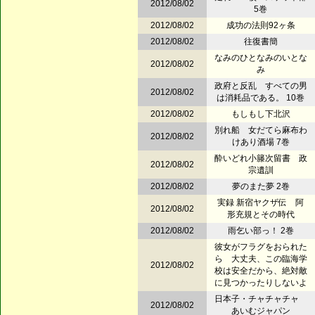
2012/08/02
5巻
2012/08/02
成功の法則92ヶ条
2012/08/02
往復書簡
なみのひとなみのいとな
2012/08/02
み
政府と反乱 すべての男
2012/08/02
は消耗品である。 10巻
2012/08/02
もしもし下北沢
別れ船 女だてら麻布わ
2012/08/02
けあり酒場 7巻
酔いどれ小籐次留書 政
2012/08/02
宗遺訓
2012/08/02
夢のまた夢 2巻
実録 新宿ヤクザ伝 阿
2012/08/02
形充規とその時代
2012/08/02
雨乞い部っ！ 2巻
彼女がフラグをおられた
ら 大丈夫、この臨海学
2012/08/02
校は安全だから、絶対敵
に見つかったりしないよ
日本子・チャチャチャ
2012/08/02
あいむジャパン