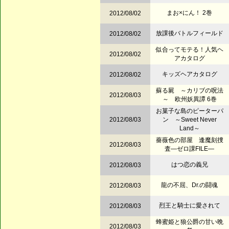
まお×にん！ 2巻
2012/08/02
放課後バトルフィールド
2012/08/02
似合ってモテる！人気ヘ
2012/08/02
アカタログ
キッズヘアカタログ
2012/08/02
蘇る屍 ～カリブの呪法
2012/08/03
～ 欧州妖異譚 6巻
お菓子な島のピーターパ
2012/08/03
ン ～Sweet Never
Land～
薔薇色の部屋 逢魔刻捜
2012/08/03
査―ゼロ課FILE―
はつ恋の義兄
2012/08/03
龍の不屈、Dr.の闘魂
2012/08/03
烈王と騎士に愛されて
2012/08/03
蜂蜜姫と狼公爵の甘い晩
2012/08/03