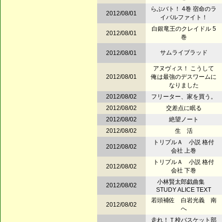
らぶバト！ 4巻 宿命のラ
2012/08/01
イバルファイト！
白銀竜王のクレイドル 5
2012/08/01
巻
サムライブラッド
2012/08/01
アヌヴィス！ こうして
2012/08/01
俺は最強のデスワームに
なりました
2012/08/02
フリーター、家を買う。
2012/08/02
交差点に眠る
2012/08/02
絶望ノート
2012/08/02
生 活
トリプルＡ 小説 格付
2012/08/02
会社 上巻
トリプルＡ 小説 格付
2012/08/02
会社 下巻
小林賢太郎戯曲集
2012/08/02
STUDY ALICE TEXT
若頭補佐 白岩光義 南
2012/08/02
へ
走れ！Ｔ校バスケット部