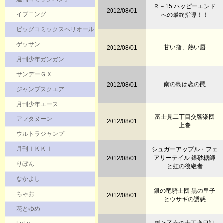
Ｒ－15 ハッピーエンド
2012/08/01
イブニング
への最終指導！！
ビッグコミックスペリオール
ゲッサン
甘い指、熱い唇
2012/08/01
月刊少年ガンガン
サンデーＧＸ
南の島は恋の罠
2012/08/01
ジャンプスクエア
月刊少年エース
富士見二丁目交響楽団
アフタヌーン
2012/08/01
上巻
ウルトラジャンプ
月刊ＩＫＫＩ
シュガーアップル・フェ
アリーテイル 銀砂糖師
2012/08/01
りぼん
と虹の後継者
なかよし
銀の竜騎士団 黒の皇子
ちゃお
2012/08/01
とウサギの誘惑
花とゆめ