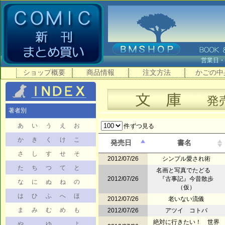
営業日
ショップ概要
商品情報
注文方法
かごの中
著者別
あ
い
う
え
お
件ずつ見る
か
き
く
け
こ
発売日
書名
さ
し
す
せ
そ
2012/07/26
シンプル愛され術
た
ち
つ
て
と
名画と写真でたどる
2012/07/26
『古事記』今昔散歩
な
に
ぬ
ね
の
（仮）
は
ひ
ふ
へ
ほ
2012/07/26
老いない流儀
ま
み
む
め
も
2012/07/26
アツイ コトバ
絶対に行きたい！ 世界
や
ゆ
よ