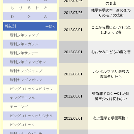
2012/07/26
の名山
ら
り
る
れ
ろ
雑学科学読本 身のまわ
2012/07/26
りのモノの技術
わ
を
ん
雑誌別
一覧へ
ここから脱出たければ恋
2012/08/01
しあえっ 2巻
週刊少年ジャンプ
週刊少年マガジン
おおかみこどもの雨と雪
2012/08/01
週刊少年サンデー
週刊少年チャンピオン
週刊ヤングジャンプ
レンタルマギカ 最後の
2012/08/01
魔法使いたち
週刊ヤングマガジン
ビッグコミックスピリッツ
聖断罪ドロシー01 絶対
2012/08/01
ヤングアニマル
魔王少女は従わない
モーニング
ビッグコミックオリジナル
恋は選挙と学園覇権！
2012/08/01
ビッグコミック
週刊コミックバンチ