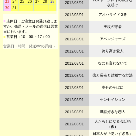
ロスト・グレイの静かな
2012/08/01
夜明け
アオハライド 2巻
2012/08/01
■
店休日：ご注文はお受け致しま
すが、発送・メールの送信は営業
王杖の守者
2012/08/01
日に行います。
■
営業日：10：00.～17：00
アベンジャーズ
2012/08/01
営業日・時間・発送etcの詳細→
誇り高き愛人
2012/08/01
なにも言わないで
2012/08/01
億万長者と結婚する方法
2012/08/01
幸せのそばに
2012/08/01
センセイション
2012/08/01
世話好きな恋人
2012/08/01
人たらしになる会話術
2012/08/01
（仮）
日本人が「使いすぎる」