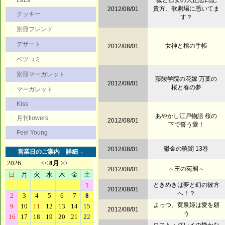
LaLa
狐と乙女の大正恋日記
貴方、歌劇場に憑いてま
2012/08/01
クッキー
す？
別冊フレンド
デザート
女神と棺の手帳
2012/08/01
ベツコミ
別冊マーガレット
藤陵学院の花嫁 万葉の
2012/08/01
桜と春の夢
マーガレット
Kiss
あやかし江戸物語 桜の
月刊flowers
2012/08/01
下で誓う愛！
Feel Young
鬱金の暁闇 13巻
2012/08/01
営業日のご案内
詳細→
～王の苑囿～
2012/08/01
ときめきは夢と幻の彼方
2012/08/01
へ！？
よっつ、黄泉姫は愛を願
2012/08/01
う