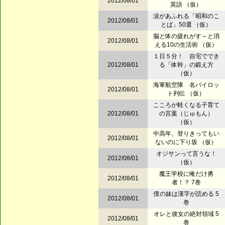
2012/08/01
英語 （仮）
涙があふれる「昭和のこ
2012/08/01
とば」50選 （仮）
脳と体の疲れがす～と消
2012/08/01
える10の生活術 （仮）
１日５分！ 自宅ででき
2012/08/01
る「体幹」の鍛え方
（仮）
海軍航空隊 名パイロッ
2012/08/01
ト列伝 （仮）
こころが軽くなる子育て
2012/08/01
の言葉（じゅもん）
（仮）
中高年、登りきってもい
2012/08/01
ないのに下り坂 （仮）
オジサンって言うな！
2012/08/01
（仮）
魔王学校に俺だけ勇
2012/08/01
者！？ 7巻
僕の妹は漢字が読める 5
2012/08/01
巻
オレと彼女の絶対領域 5
2012/08/01
巻