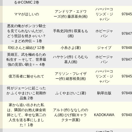
る＠COMIC 2巻
ハーパーコ
アンドリア・エドワ
ママがほしいの
リンズ・ジ
97845
ーズ(作) 藤原基央(画)
ャパン
悪友の俺がポンコツ騎士
を見てられないんだが、
手島史詞(作) 双葉もも
ホビージャ
97847
どう世話を焼きゃいい？
(画)
パン
～まどめ外伝～ 1巻
印伝さんと縁結び 12巻
小糸さよ(著)
ジャイブ
97848
英雄王、武を極めるため
ハヤケン(作) くろむら
ホビージャ
転生す ～そして、世界最
97847
基人(画)
パン
強の見習い騎士♀～ 4巻
ハーパーコ
アリソン・フレイザ
億万長者に魅せられて
リンズ・ジ
97845
ー(作) 緒形裕美(画)
ャパン
何がジェーンに起こった
か ふくやまけいこ初期作
ふくやまけいこ(著)
駒草出版
97849
品集 2巻
家から追い出された私
は、隣国のお抱え錬金術
アルト(作) ななしのの
師として、幸せな第二の
ん(画) ひげ猫(キャラ
KADOKAWA
97840
人生を送る事にしまし
クター原案)
た！ 1巻
ハーパーコ