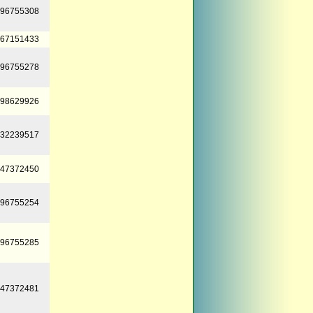
１
月
１１
96755308
１月
２０２
月
１
１
１０
０月
１２
月
０
月
０９
67151433
９月
１１
月
０
月
０８
８月
１０
月
96755278
０
月
０７
７月
０９
月
０
月
０６
６月
０８
月
98629926
０
月
０５
５月
０７
月
０
月
０４
４月
０６
月
32239517
０
月
０３
３月
０５
月
０
月
０２
２月
０４
月
47372450
０
月
０１
１月
０３
月
２０２０
月
２０２０
１２
０２
１２月
96755254
月
月
１１月
１１
０１
１０月
月
月
０９月
１０
２０２
０８月
月
０
０７月
96755285
０９
１２
０６月
月
月
０５月
０８
１１
０４月
月
月
０３月
０７
１０
０２月
47372481
月
月
０１月
０６
０９
２０１９
月
月
１２月