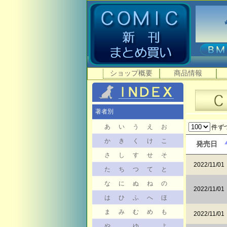
ショップ概要
商品情報
著者別
あ
い
う
え
お
件ず
か
き
く
け
こ
発売日
さ
し
す
せ
そ
2022/11/01
た
ち
つ
て
と
な
に
ぬ
ね
の
2022/11/01
は
ひ
ふ
へ
ほ
ま
み
む
め
も
2022/11/01
や
ゆ
よ