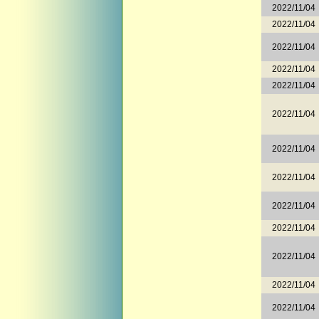
2022/11/04
2022/11/04
2022/11/04
2022/11/04
2022/11/04
2022/11/04
2022/11/04
2022/11/04
2022/11/04
2022/11/04
2022/11/04
2022/11/04
2022/11/04