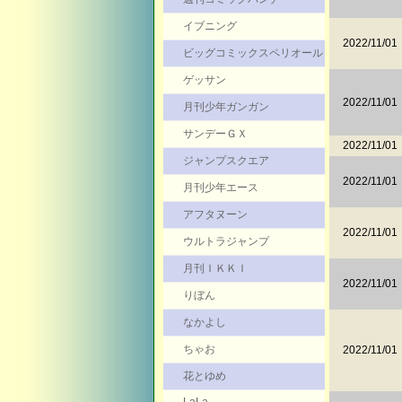
イブニング
2022/11/01
ビッグコミックスペリオール
ゲッサン
2022/11/01
月刊少年ガンガン
サンデーＧＸ
2022/11/01
ジャンプスクエア
2022/11/01
月刊少年エース
アフタヌーン
2022/11/01
ウルトラジャンプ
月刊ＩＫＫＩ
2022/11/01
りぼん
なかよし
ちゃお
2022/11/01
花とゆめ