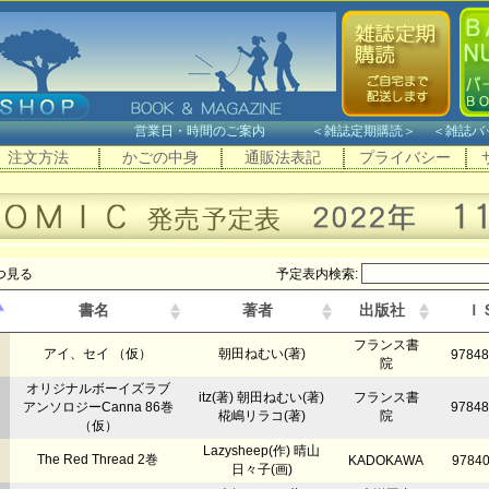
営業日・時間のご案内
＜
雑誌定期購読
＞ ＜
雑誌バ
注文方法
かごの中身
通販法表記
プライバシー
つ見る
予定表内検索:
書名
著者
出版社
Ｉ
フランス書
アイ、セイ （仮）
朝田ねむい(著)
97848
院
オリジナルボーイズラブ
itz(著) 朝田ねむい(著)
フランス書
アンソロジーCanna 86巻
97848
椛嶋リラコ(著)
院
（仮）
Lazysheep(作) 晴山
The Red Thread 2巻
KADOKAWA
9784
日々子(画)