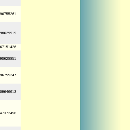
月
０６
月
０４
月
０４
月
０５
月
０３
月
０３
96755261
月
０４
月
０２
月
０２
月
０３
月
０１
月
０１
月
０２
月
98629919
２０２２
月
２０２２
１２
０１
１２
月
月
月
１１
２０２
１１
67151426
月
２
月
１０
１２
１０
月
月
月
０９
１１
０９
98628851
月
月
月
０８
１０
０８
月
月
月
０７
０９
０７
96755247
月
月
月
０６
０８
０６
月
月
月
０５
０７
０５
月
月
月
09646613
０
０６
０４
４月
月
月
０
０５
０３
３月
月
月
０
０４
０２
２月
月
月
47372498
０
０３
０１
１月
月
月
２０２１
０２
２０２１
１
月
１２
２月
０１
月