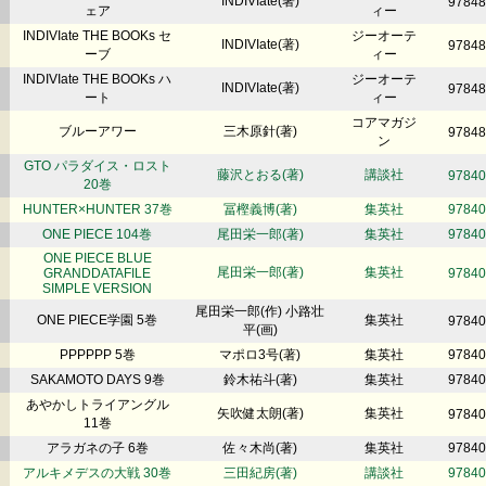
INDIVIate(著)
97848
ェア
ィー
INDIVIate THE BOOKs セ
ジーオーテ
INDIVIate(著)
97848
ーブ
ィー
INDIVIate THE BOOKs ハ
ジーオーテ
INDIVIate(著)
97848
ート
ィー
コアマガジ
ブルーアワー
三木原針(著)
97848
ン
GTO パラダイス・ロスト
藤沢とおる(著)
講談社
97840
20巻
HUNTER×HUNTER 37巻
冨樫義博(著)
集英社
97840
ONE PIECE 104巻
尾田栄一郎(著)
集英社
97840
ONE PIECE BLUE
尾田栄一郎(著)
集英社
GRANDDATAFILE
97840
SIMPLE VERSION
尾田栄一郎(作) 小路壮
ONE PIECE学園 5巻
集英社
97840
平(画)
PPPPPP 5巻
マポロ3号(著)
集英社
97840
SAKAMOTO DAYS 9巻
鈴木祐斗(著)
集英社
97840
あやかしトライアングル
矢吹健太朗(著)
集英社
97840
11巻
アラガネの子 6巻
佐々木尚(著)
集英社
97840
アルキメデスの大戦 30巻
三田紀房(著)
講談社
97840