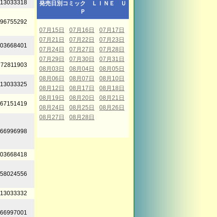
０９月
１０月
０９月
13033318
発売日別コミック ＬＩＮＥ Ｕ
０８月
０９月
０８月
Ｐ
０７月
０８月
０７月
０６月
０７月
０６月
96755292
０５月
０６月
０５月
０４月
０５月
０４月
07月15日
07月16日
07月17日
０３月
０４月
０３月
07月21日
07月22日
07月23日
０２月
０３月
０２月
03668401
０１月
０２月
０１月
07月24日
07月27日
07月28日
２０２４
０１月
２０２４
１２月
２０２
１２月
07月29日
07月30日
07月31日
１１月
４
１１月
772811903
08月03日
08月04日
08月05日
１０月
１２月
１０月
０９月
１１月
０９月
08月06日
08月07日
08月10日
０８月
１０月
０８月
13033325
０７月
０９月
０７月
08月12日
08月17日
08月18日
０６月
０８月
０６月
08月19日
08月20日
08月21日
０５月
０７月
０５月
67151419
０４月
０６月
０４月
08月24日
08月25日
08月26日
０３月
０５月
０３月
０２月
０４月
０２月
08月27日
08月28日
０１月
０３月
０１月
２０２３
０２月
２０２３
66996998
１２
０１月
１２
月
２０２
月
１１
３
１１
月
１２
月
03668418
１０
月
１０
月
１１
月
０９
月
０９
58024556
月
１０
月
０８
月
０８
月
０９
月
０７
月
０７
13033332
月
０８
月
０６
月
０６
月
０７
月
66997001
０５
月
０５