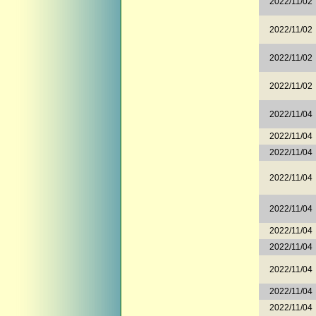
2022/11/02
2022/11/02
2022/11/02
2022/11/02
2022/11/04
2022/11/04
2022/11/04
2022/11/04
2022/11/04
2022/11/04
2022/11/04
2022/11/04
2022/11/04
2022/11/04