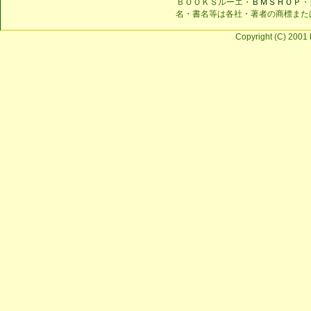
ＢＯＯＫＳルーエ・
ＢＭＳＨＯＰ
・
名・書名等は各社・著者の商標また
Copyright (C) 2001 b