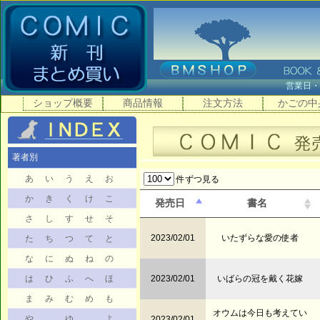
営業日
ショップ概要
商品情報
注文方法
かごの中
著者別
あ
い
う
え
お
件ずつ見る
か
き
く
け
こ
発売日
書名
さ
し
す
せ
そ
2023/02/01
いたずらな愛の使者
た
ち
つ
て
と
な
に
ぬ
ね
の
は
ひ
ふ
へ
ほ
2023/02/01
いばらの冠を戴く花嫁
ま
み
む
め
も
オウムは今日も考えてい
や
ゆ
よ
2023/02/01