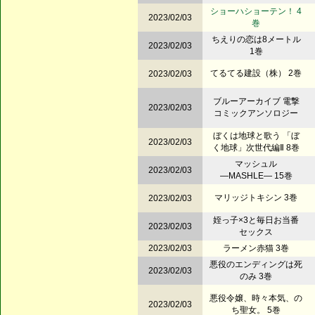
ショーハショーテン！ 4
2023/02/03
巻
ちえりの恋は8メートル
2023/02/03
1巻
てるてる建設（株） 2巻
2023/02/03
ブルーアーカイブ 電撃
2023/02/03
コミックアンソロジー
ぼくは地球と歌う 「ぼ
2023/02/03
く地球」次世代編Ⅱ 8巻
マッシュル
2023/02/03
―MASHLE― 15巻
マリッジトキシン 3巻
2023/02/03
姪っ子×3と毎日お当番
2023/02/03
セックス
2023/02/03
ラーメン赤猫 3巻
悪役のエンディングは死
2023/02/03
のみ 3巻
悪役令嬢、時々本気、の
2023/02/03
ち聖女。 5巻