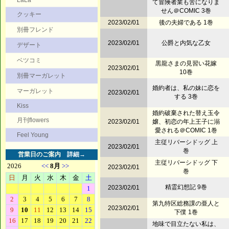
LaLa
て冒険者業も苦になりま
せん＠COMIC 3巻
クッキー
2023/02/01
後の夫婦である 1巻
別冊フレンド
2023/02/01
公爵と内気な乙女
デザート
ベツコミ
黒龍さまの見習い花嫁
2023/02/01
10巻
別冊マーガレット
婚約者は、私の妹に恋を
マーガレット
2023/02/01
する 3巻
Kiss
婚約破棄された替え玉令
月刊flowers
2023/02/01
嬢、初恋の年上王子に溺
愛される＠COMIC 1巻
Feel Young
主従リバーシドッグ 上
2023/02/01
巻
営業日のご案内
詳細→
主従リバーシドッグ 下
2023/02/01
巻
精霊幻想記 9巻
2023/02/01
第九特区総務課の亜人と
2023/02/01
下僕 1巻
地味で目立たない私は、