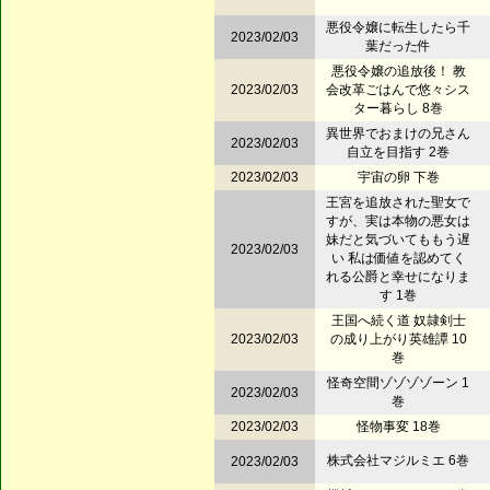
悪役令嬢に転生したら千
2023/02/03
葉だった件
悪役令嬢の追放後！ 教
2023/02/03
会改革ごはんで悠々シス
ター暮らし 8巻
異世界でおまけの兄さん
2023/02/03
自立を目指す 2巻
2023/02/03
宇宙の卵 下巻
王宮を追放された聖女で
すが、実は本物の悪女は
妹だと気づいてももう遅
2023/02/03
い 私は価値を認めてく
れる公爵と幸せになりま
す 1巻
王国へ続く道 奴隷剣士
2023/02/03
の成り上がり英雄譚 10
巻
怪奇空間ゾゾゾゾーン 1
2023/02/03
巻
2023/02/03
怪物事変 18巻
株式会社マジルミエ 6巻
2023/02/03