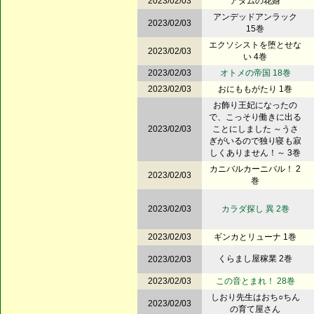
2023/02/03
アダムの花婿
アンデッドアンラック
2023/02/03
15巻
エクソシストを堕とせな
2023/02/03
い 4巻
2023/02/03
オトメの帝国 18巻
2023/02/03
おにももがたり 1巻
お飾り王妃になったの
で、こっそり働きに出る
2023/02/03
ことにしました ～うさ
ぎがいるので独り寝も寂
しくありません！～ 3巻
カニバルカーニバル！ 2
2023/02/03
巻
2023/02/03
カラダ探し 異 2巻
2023/02/03
ギンカとリューナ 1巻
くらまし屋稼業 2巻
2023/02/03
2023/02/03
この音とまれ！ 28巻
しおり先生はおち○ちん
2023/02/03
の育て屋さん