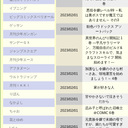
巻
イブニング
悪役令嬢レベル99 ～私
2023/02/01
は裏ボスですが魔王では
ビッグコミックスペリオール
ありません～ その3
ゲッサン
飴色パラドックス アソ
2023/02/01
ートパック
月刊少年ガンガン
異世界のんびり開拓記 1
サンデーＧＸ
巻 ―平凡サラリーマ
ン、万能自在のビルド&
2023/02/01
ジャンプスクエア
クラフトスキルで、気ま
まなスローライフ 開拓
月刊少年エース
始めます！―
アフタヌーン
加護なし令嬢の小さな村
2023/02/01
～さあ、領地運営を始め
ウルトラジャンプ
ましょう！～ 4巻
月刊ＩＫＫＩ
家が好きな人
2023/02/01
りぼん
甘やかさないで泣きそう
2023/02/01
だから
なかよし
忌み子と呼ばれた召喚士
2023/02/01
ちゃお
＠COMIC 6巻
元貴族令嬢で未婚の母で
花とゆめ
すが、娘たちが可愛すぎ
2023/02/01