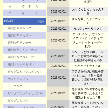
る 3巻
ら
り
る
れ
ろ
おじくんとめいちゃん 1
2023/02/01
わ
を
ん
巻
オレを愛したドラゴン曰
雑誌別
2023/02/01
一覧へ
く
週刊少年ジャンプ
2023/02/01
カスタマーベリック！
ダンス イン ザ ヴァンパ
週刊少年マガジン
イアバンド エイジ オブ
2023/02/01
スカーレット オーダー
週刊少年サンデー
11巻
週刊少年チャンピオン
ツンデレ悪役令嬢リーゼ
2023/02/01
ロッテと実況の遠藤くん
週刊ヤングジャンプ
と解説の小林さん 6巻
週刊ヤングマガジン
2023/02/01
パパべビトライアル
ブチ切れ令嬢は報復を誓
ビッグコミックスピリッツ
いました。 1巻 ～魔導
2023/02/01
ヤングアニマル
書の力で祖国を叩き潰し
ます～
モーニング
悪役令嬢に転生するも魔
ビッグコミックオリジナル
2023/02/01
法に夢中でいたら王子に
溺愛されました 1巻
ビッグコミック
悪役令嬢ルートがないな
2023/02/01
んて、誰が言ったの？ 3
週刊コミックバンチ