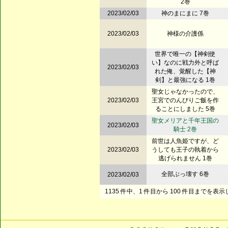
2巻
2023/02/03
神のまにまに 7巻
2023/02/03
神様の介護係
世界で唯一の【神剣使
い】なのに戦力外と呼ば
2023/02/03
れた俺、覚醒した【神
剣】と最強になる 1巻
聖女じゃなかったので、
2023/02/03
王宮でのんびりご飯を作
ることにしました 5巻
聖女メリアと千年王国の
2023/02/03
騎士 2巻
前世は人魚姫ですが、ど
2023/02/03
うしても王子の執着から
逃げられません 1巻
全部ぶっ壊す 6巻
2023/02/03
1135 件中、1 件目から 100 件目までを表