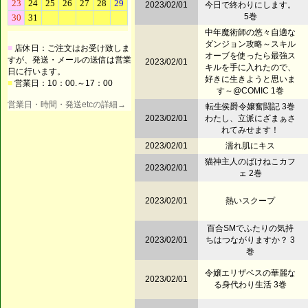
2023/02/01
今日で終わりにします。
5巻
中年魔術師の悠々自適な
ダンジョン攻略～スキル
■
店休日：ご注文はお受け致しま
オーブを使ったら最強ス
すが、発送・メールの送信は営業
2023/02/01
キルを手に入れたので、
日に行います。
好きに生きようと思いま
■
営業日：10：00.～17：00
す～@COMIC 1巻
営業日・時間・発送etcの詳細→
転生侯爵令嬢奮闘記 3巻
2023/02/01
わたし、立派にざまぁさ
れてみせます！
2023/02/01
濡れ肌にキス
猫神主人のばけねこカフ
2023/02/01
ェ 2巻
2023/02/01
熱いスクープ
百合SMでふたりの気持
2023/02/01
ちはつながりますか？ 3
巻
令嬢エリザベスの華麗な
2023/02/01
る身代わり生活 3巻