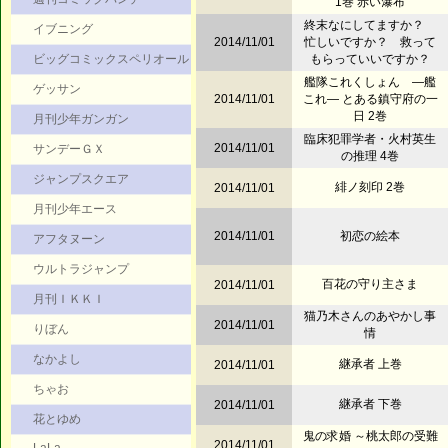
1巻 赤い瀑布
終末なにしてますか？
イブニング
2014/11/01
忙しいですか？ 救って
ビッグコミックスペリオール
もらっていいですか？
艦隊これくしょん ―艦
ゲッサン
2014/11/01
これ― とある鎮守府の一
日 2巻
月刊少年ガンガン
臨床犯罪学者・火村英生
2014/11/01
サンデーＧＸ
の推理 4巻
ジャンプスクエア
緋ノ刻印 2巻
2014/11/01
月刊少年エース
2014/11/01
初恋の絵本
アフタヌーン
ウルトラジャンプ
百花の守り主さま
2014/11/01
月刊ＩＫＫＩ
猫乃木さんのあやかし事
2014/11/01
りぼん
情
なかよし
継承者 上巻
2014/11/01
ちゃお
継承者 下巻
2014/11/01
花とゆめ
鬼の求婚 ～桃太郎の受難
2014/11/01