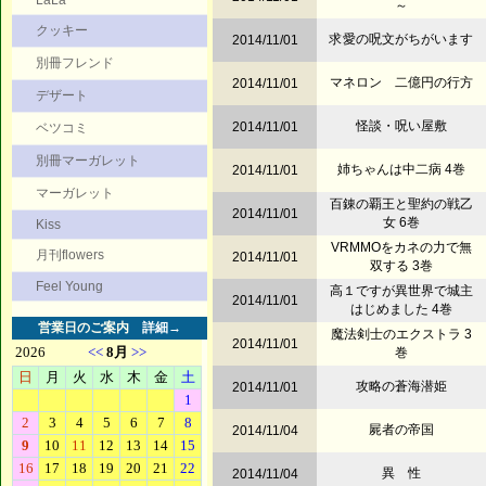
LaLa
～
クッキー
求愛の呪文がちがいます
2014/11/01
別冊フレンド
マネロン 二億円の行方
2014/11/01
デザート
怪談・呪い屋敷
2014/11/01
ベツコミ
別冊マーガレット
姉ちゃんは中二病 4巻
2014/11/01
マーガレット
百錬の覇王と聖約の戦乙
2014/11/01
女 6巻
Kiss
VRMMOをカネの力で無
月刊flowers
2014/11/01
双する 3巻
Feel Young
高１ですが異世界で城主
2014/11/01
はじめました 4巻
営業日のご案内
詳細→
魔法剣士のエクストラ 3
2014/11/01
巻
攻略の蒼海潜姫
2014/11/01
屍者の帝国
2014/11/04
異 性
2014/11/04