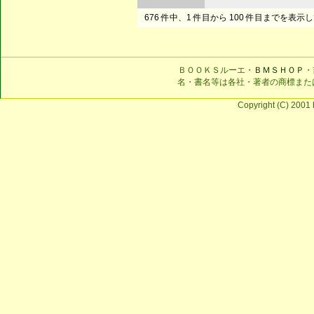
676 件中、1 件目から 100 件目までを表示
ＢＯＯＫＳルーエ・
ＢＭＳＨＯＰ
・
名・書名等は各社・著者の商標また
Copyright (C) 2001 b