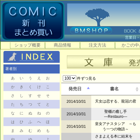
営業日
ショップ概要
商品情報
注文方法
かごの中
著者別
あ
い
う
え
お
件ずつ見る
か
き
く
け
こ
発売日
書名
さ
し
す
せ
そ
天女は恋する、龍冠の君
2014/10/31
た
ち
つ
て
と
聖櫃の癒し手
な
に
ぬ
ね
の
2014/10/31
―Restauro―
は
ひ
ふ
へ
ほ
皇女アナスタシア ～も
2014/10/31
う一つの物語～
ま
み
む
め
も
さまよえる本に結末を
や
ゆ
よ