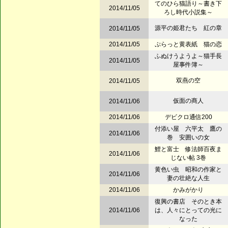
てのひら猫語り～書き下
2014/11/05
ろし時代小説集～
源平の姫君たち 紅の章
2014/11/05
2014/11/05
ぷらっと黄表紙 猫の恋
ふぬけうようよ～猫手長
2014/11/05
屋事件簿～
双燕の空
2014/11/05
仮面の商人
2014/11/06
2014/11/06
デビクロ通信200
付添い屋 六平太 鷹の
2014/11/06
巻 安囲いの女
鯉と富士 修法師百夜ま
2014/11/06
じない帖 3巻
黄色い虫 昭和の作家と
2014/11/06
妻の壮絶な人生
2014/11/06
かみがかり
復興の書店 そのとき本
2014/11/06
は、人々にとっての光に
なった