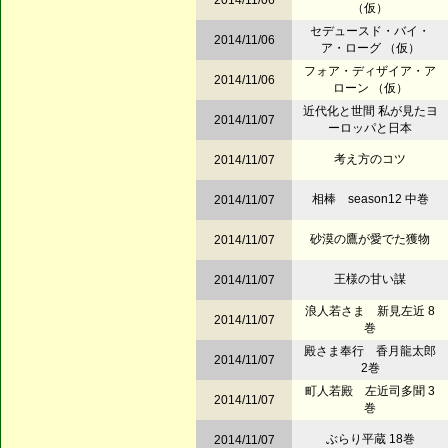
2014/11/06
（仮）
セデュースド・バイ・
2014/11/06
ア・ローグ （仮）
フォア・ディザイア・ア
2014/11/06
ローン （仮）
近代化と世間 私が見たヨ
2014/11/07
ーロッパと日本
考え方のコツ
2014/11/07
相棒 season12 中巻
2014/11/07
砂漠の鷹が愛でた獲物
2014/11/07
王様の甘い謀
2014/11/07
浪人若さま 新見左近 8
2014/11/07
巻
殿さま奉行 香月龍太郎
2014/11/07
2巻
町人若殿 左近司多聞 3
2014/11/07
巻
ぶらり平蔵 18巻
2014/11/07