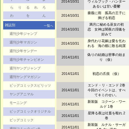
2014/10/31
ウィルブック・ハンター
あるいは甘い憂鬱
ら
り
る
れ
ろ
薔薇に雨 孤高の王子に
わ
を
ん
2014/10/31
捧げる初恋
満月に秘める巫女の初
雑誌別
一覧へ
2014/10/31
恋 女神は闇夜の淫儀を
週刊少年ジャンプ
好みて
身代わり花嫁は愛を乞わ
週刊少年マガジン
2014/10/31
れる 海の都に散る純潔
週刊少年サンデー
偽りの結婚は密事の始ま
2014/11/01
週刊少年チャンピオン
り （仮）
週刊ヤングジャンプ
2014/11/01
初恋の爪痕 （仮）
週刊ヤングマガジン
エンド・リ・エンド 2巻
ビッグコミックスピリッツ
2014/11/01
今回のイベントは、すべ
ヤングアニマル
てキミのせい。
新装版 コクーン・ワー
モーニング
2014/11/01
ルド 1巻
ビッグコミックオリジナル
星降る夜は社畜を殴れ 2
2014/11/01
巻
ビッグコミック
新装版 ルナル・サーガ
2014/11/01
週刊コミックバンチ