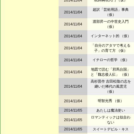
統帥綱領入門 （仮）
2014/11/04
超訳「芸術用語」事典
2014/11/04
（仮）
渡部昇一の中世史入門
2014/11/04
（仮）
インターネット的 （仮）
2014/11/04
「自分のアタマで考える
2014/11/04
子」の育て方 （仮）
イチローの哲学 （仮）
2014/11/04
地図で読む「邪馬台国」
2014/11/04
と「魏志倭人伝」 （仮）
高杉晋作 吉田松陰の志を
2014/11/04
継いだ稀代の風雲児
（仮）
明智光秀 （仮）
2014/11/04
2014/11/05
あたしは魔法使い
ロマンティックは似合わ
2014/11/05
ない
2014/11/05
スイートデビル・キス