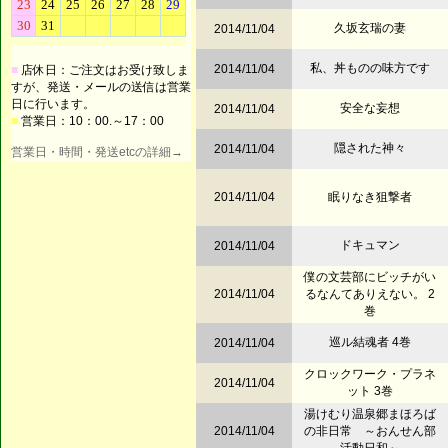
久坂玄瑞の妻
2014/11/04
私、丼ものの味方です
2014/11/04
■
店休日：ご注文はお受け致しま
すが、発送・メールの送信は営業
日に行います。
安全な妄想
2014/11/04
■
営業日：10：00.～17：00
隠された神々
2014/11/04
営業日・時間・発送etcの詳細→
2014/11/04
眠りなき狙撃者
ドキュマン
2014/11/04
僕の文芸部にビッチがい
2014/11/04
るなんてありえない。 2
巻
巡ル結魂者 4巻
2014/11/04
クロックワーク・プラネ
2014/11/04
ット 3巻
湯けむり温泉郷まほろば
2014/11/04
の非日常 ～おんせん部