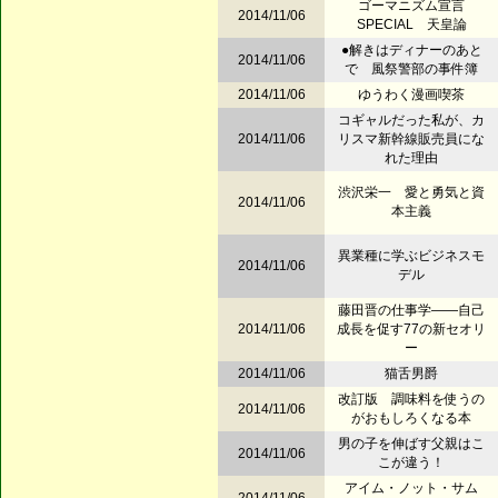
ゴーマニズム宣言
2014/11/06
SPECIAL 天皇論
●解きはディナーのあと
2014/11/06
で 風祭警部の事件簿
2014/11/06
ゆうわく漫画喫茶
コギャルだった私が、カ
2014/11/06
リスマ新幹線販売員にな
れた理由
渋沢栄一 愛と勇気と資
2014/11/06
本主義
異業種に学ぶビジネスモ
2014/11/06
デル
藤田晋の仕事学――自己
2014/11/06
成長を促す77の新セオリ
ー
2014/11/06
猫舌男爵
改訂版 調味料を使うの
2014/11/06
がおもしろくなる本
男の子を伸ばす父親はこ
2014/11/06
こが違う！
アイム・ノット・サム