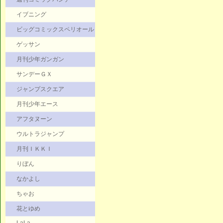
イブニング
ビッグコミックスペリオール
ゲッサン
月刊少年ガンガン
サンデーＧＸ
ジャンプスクエア
月刊少年エース
アフタヌーン
ウルトラジャンプ
月刊ＩＫＫＩ
りぼん
なかよし
ちゃお
花とゆめ