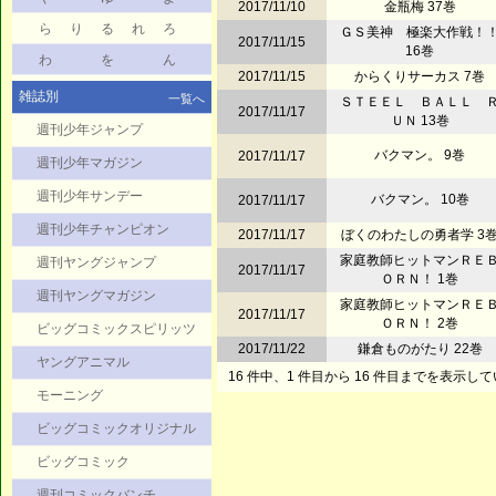
2017/11/10
金瓶梅 37巻
ら
り
る
れ
ろ
ＧＳ美神 極楽大作戦！
2017/11/15
16巻
わ
を
ん
2017/11/15
からくりサーカス 7巻
雑誌別
一覧へ
ＳＴＥＥＬ ＢＡＬＬ 
2017/11/17
ＵＮ 13巻
週刊少年ジャンプ
バクマン。 9巻
2017/11/17
週刊少年マガジン
週刊少年サンデー
バクマン。 10巻
2017/11/17
週刊少年チャンピオン
2017/11/17
ぼくのわたしの勇者学 3
家庭教師ヒットマンＲＥ
週刊ヤングジャンプ
2017/11/17
ＯＲＮ！ 1巻
週刊ヤングマガジン
家庭教師ヒットマンＲＥ
2017/11/17
ＯＲＮ！ 2巻
ビッグコミックスピリッツ
2017/11/22
鎌倉ものがたり 22巻
ヤングアニマル
16 件中、1 件目から 16 件目までを表示し
モーニング
ビッグコミックオリジナル
ビッグコミック
週刊コミックバンチ