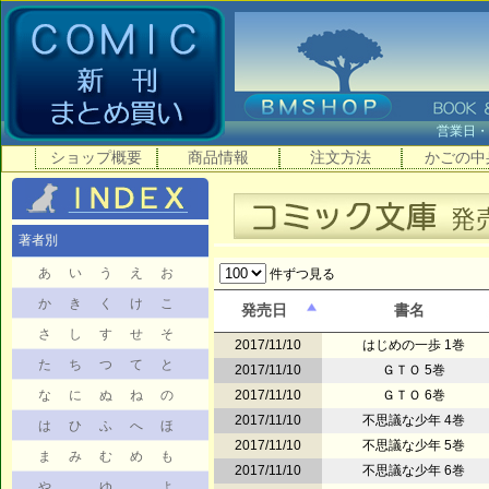
営業日
ショップ概要
商品情報
注文方法
かごの中
著者別
あ
い
う
え
お
件ずつ見る
か
き
く
け
こ
発売日
書名
さ
し
す
せ
そ
2017/11/10
はじめの一歩 1巻
た
ち
つ
て
と
2017/11/10
ＧＴＯ 5巻
な
に
ぬ
ね
の
2017/11/10
ＧＴＯ 6巻
2017/11/10
不思議な少年 4巻
は
ひ
ふ
へ
ほ
2017/11/10
不思議な少年 5巻
ま
み
む
め
も
2017/11/10
不思議な少年 6巻
や
ゆ
よ