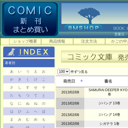
営業日
ショップ概要
商品情報
注文方法
かごの中
著者別
あ
い
う
え
お
件ずつ見る
か
き
く
け
こ
発売日
書名
さ
し
す
せ
そ
SAMURAI DEEPER KYO
2013/02/08
巻
た
ち
つ
て
と
ジパング 13巻
な
に
ぬ
ね
の
2013/02/08
は
ひ
ふ
へ
ほ
ジパング 14巻
2013/02/08
ま
み
む
め
も
2013/02/08
シガテラ 1巻
や
ゆ
よ