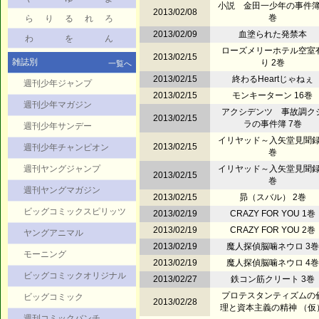
小説 金田一少年の事件簿
2013/02/08
巻
ら
り
る
れ
ろ
2013/02/09
血塗られた発禁本
わ
を
ん
ローズメリーホテル空室
2013/02/15
雑誌別
り 2巻
一覧へ
2013/02/15
終わるHeartじゃねぇ
週刊少年ジャンプ
2013/02/15
モンキーターン 16巻
週刊少年マガジン
アクシデンツ 事故調ク
2013/02/15
ラの事件簿 7巻
週刊少年サンデー
イリヤッド～入矢堂見聞録
2013/02/15
週刊少年チャンピオン
巻
週刊ヤングジャンプ
イリヤッド～入矢堂見聞録
2013/02/15
巻
週刊ヤングマガジン
2013/02/15
昴（スバル） 2巻
ビッグコミックスピリッツ
2013/02/19
CRAZY FOR YOU 1巻
2013/02/19
CRAZY FOR YOU 2巻
ヤングアニマル
2013/02/19
魔人探偵脳噛ネウロ 3巻
モーニング
2013/02/19
魔人探偵脳噛ネウロ 4巻
ビッグコミックオリジナル
2013/02/27
鉄コン筋クリート 3巻
プロテスタンティズムの
ビッグコミック
2013/02/28
理と資本主義の精神 （仮
週刊コミックバンチ