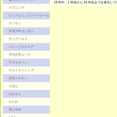
19 件中、1 件目から 19 件目までを表示し
イブニング
ビッグコミックスペリオール
ゲッサン
月刊少年ガンガン
サンデーＧＸ
ジャンプスクエア
月刊少年エース
アフタヌーン
ウルトラジャンプ
月刊ＩＫＫＩ
りぼん
なかよし
ちゃお
花とゆめ