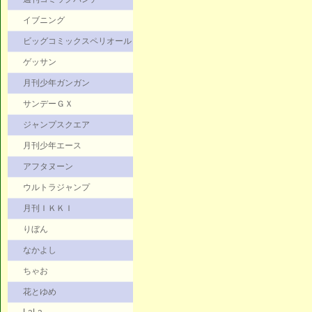
イブニング
ビッグコミックスペリオール
ゲッサン
月刊少年ガンガン
サンデーＧＸ
ジャンプスクエア
月刊少年エース
アフタヌーン
ウルトラジャンプ
月刊ＩＫＫＩ
りぼん
なかよし
ちゃお
花とゆめ