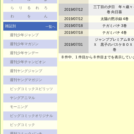
三丁目の夕日 年々歳々 
ら
り
る
れ
ろ
2019/07/12
巻 向日葵
わ
を
ん
2019/07/12
太陽の黙示録 4巻
2019/07/18
テガミバチ 3巻
雑誌別
一覧へ
2019/07/18
テガミバチ 4巻
週刊少年ジャンプ
ジャンププレミアムＢ
週刊少年マガジン
2019/07/31
Ｘ 黒子のバスケＢＯＸ 
巻
週刊少年サンデー
8 件中、1 件目から 8 件目までを表示してい
週刊少年チャンピオン
週刊ヤングジャンプ
週刊ヤングマガジン
ビッグコミックスピリッツ
ヤングアニマル
モーニング
ビッグコミックオリジナル
ビッグコミック
週刊コミックバンチ