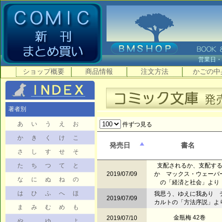
営業日
ショップ概要
商品情報
注文方法
かごの中
著者別
あ
い
う
え
お
件ずつ見る
か
き
く
け
こ
発売日
書名
さ
し
す
せ
そ
た
ち
つ
て
と
支配されるか、支配す
2019/07/09
か マックス・ウェーバ
な
に
ぬ
ね
の
の「経済と社会」より
は
ひ
ふ
へ
ほ
我思う、ゆえに我あり 
2019/07/09
カルトの「方法序説」よ
ま
み
む
め
も
金瓶梅 42巻
2019/07/10
や
ゆ
よ