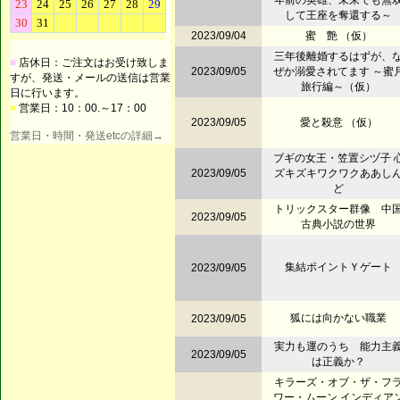
年前の英雄、未来でも無
して王座を奪還する～
2023/09/04
蜜 艶 （仮）
三年後離婚するはずが、
■
店休日：ご注文はお受け致しま
2023/09/05
ぜか溺愛されてます ～蜜
すが、発送・メールの送信は営業
旅行編～（仮）
日に行います。
■
営業日：10：00.～17：00
2023/09/05
愛と殺意 （仮）
営業日・時間・発送etcの詳細→
ブギの女王・笠置シヅ子 
2023/09/05
ズキズキワクワクああし
ど
トリックスター群像 中
2023/09/05
古典小説の世界
集結ポイントＹゲート
2023/09/05
狐には向かない職業
2023/09/05
実力も運のうち 能力主
2023/09/05
は正義か？
キラーズ・オブ・ザ・フ
ワー・ムーン インディア