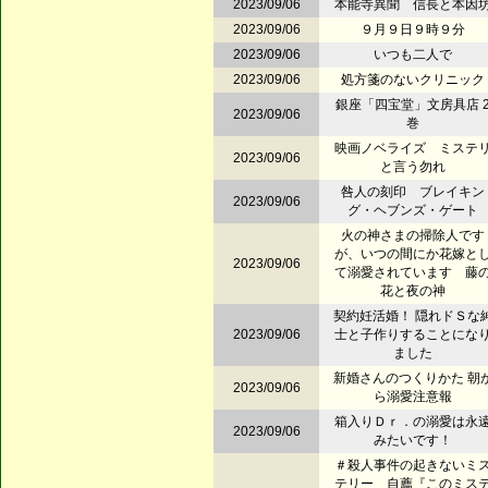
2023/09/06
本能寺異聞 信長と本因
2023/09/06
９月９日９時９分
2023/09/06
いつも二人で
2023/09/06
処方箋のないクリニック
銀座「四宝堂」文房具店 
2023/09/06
巻
映画ノベライズ ミステ
2023/09/06
と言う勿れ
咎人の刻印 ブレイキン
2023/09/06
グ・ヘブンズ・ゲート
火の神さまの掃除人です
が、いつの間にか花嫁と
2023/09/06
て溺愛されています 藤
花と夜の神
契約妊活婚！ 隠れドＳな
2023/09/06
士と子作りすることにな
ました
新婚さんのつくりかた 朝
2023/09/06
ら溺愛注意報
箱入りＤｒ．の溺愛は永
2023/09/06
みたいです！
＃殺人事件の起きないミ
テリー 自薦『このミス