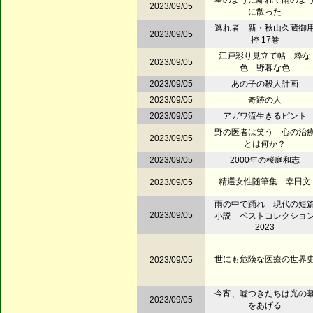
星のように離れて雨のよ
2023/09/05
に散った
逃れ者 新・秋山久蔵御
2023/09/05
控 17巻
江戸彩り見立て帖 粋な
2023/09/05
色 野暮な色
2023/09/05
あの子の殺人計画
2023/09/05
奇跡の人
2023/09/05
アガワ流生きるピント
野の医者は笑う 心の治
2023/09/05
とは何か？
2023/09/05
2000年の桜庭和志
精選女性随筆集 幸田文
2023/09/05
雨の中で踊れ 現代の短
2023/09/05
小説 ベストコレクショ
2023
世にも危険な医療の世界
2023/09/05
今宵、嘘つきたちは光の
2023/09/05
をあげる