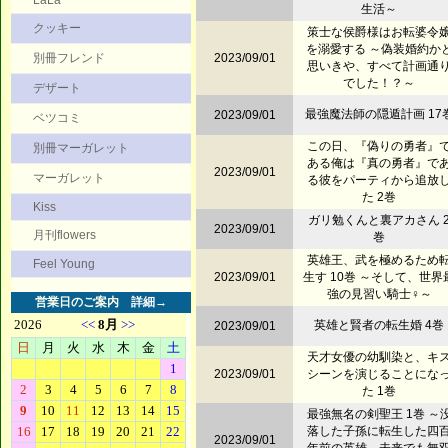
LaLa
生活～
クッキー
策士な侯爵様はお転婆令
を溺愛する ～偽装婚約か
別冊フレンド
2023/09/01
思いきや、すべて計画通
でした！？～
デザート
最強魔法師の隠遁計画 17
2023/09/01
ベツコミ
この日、『偽りの勇者』
別冊マーガレット
ある俺は『真の勇者』で
2023/09/01
マーガレット
る彼をパーティから追放
た 2巻
Kiss
ガリ勉くんと裏アカさん 
2023/09/01
月刊flowers
巻
英雄王、武を極めるため
Feel Young
2023/09/01
生す 10巻 ～そして、世界
強の見習い騎士♀～
営業日のご案内
詳細→
英雄と賢者の転生婚 4巻
2023/09/01
天才女優の幼馴染と、キ
2023/09/01
シーンを演じることにな
た 1巻
最強無名の剣聖王 1巻 ～
落した子孫に転生した四
2023/09/01