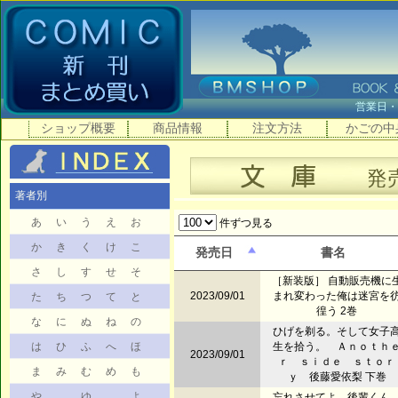
営業日
ショップ概要
商品情報
注文方法
かごの中
著者別
あ
い
う
え
お
件ずつ見る
か
き
く
け
こ
発売日
書名
さ
し
す
せ
そ
［新装版］ 自動販売機に
2023/09/01
まれ変わった俺は迷宮を
た
ち
つ
て
と
徨う 2巻
な
に
ぬ
ね
の
ひげを剃る。そして女子
は
ひ
ふ
へ
ほ
生を拾う。 Ａｎｏｔｈ
2023/09/01
ｒ ｓｉｄｅ ｓｔｏｒ
ま
み
む
め
も
ｙ 後藤愛依梨 下巻
や
ゆ
よ
忘れさせてよ、後輩くん