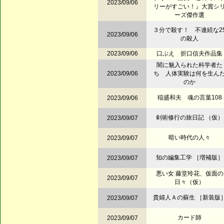
2023/09/06
リーがすごい！』大賞シ
ーズ傑作選
３分で殺す！ 不連続な2
2023/09/06
の殺人
2023/09/06
口ぶえ 折口信夫作品集
闇に魅入られた科学者た
2023/09/06
ち 人体実験は何を生ん
のか
稲盛和夫 魂の言葉108
2023/09/06
剣術修行の旅日記 （仮）
2023/09/07
暗い時代の人々
2023/09/07
知の編集工学 ［増補版］
2023/09/07
悪い女 藤堂玲花、仮面の
2023/09/07
日々（仮）
貴婦人Ａの蘇生 ［新装版
2023/09/07
カード師
2023/09/07