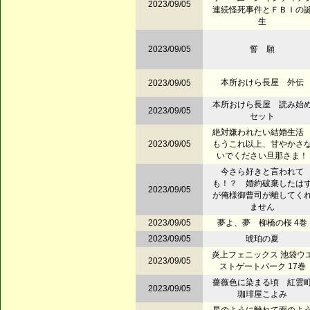
2023/09/05
連続怪死事件とＦＢＩの
生
2023/09/05
誓 願
本所おけら長屋 外伝
2023/09/05
本所おけら長屋 読み始
2023/09/05
セット
絶対嫌われたい結婚生
2023/09/05
もうこれ以上、甘やかさ
いでください旦那さま！
今さら好きと言われて
も！？ 婚約破棄したは
2023/09/05
が俺様御曹司が離してく
ません
2023/09/05
夢よ、夢 柳橋の桜 4巻
2023/09/05
琥珀の夏
炎上フェニックス 池袋ウ
2023/09/05
ストゲートパーク 17巻
薔薇色に染まる頃 紅雲
2023/09/05
珈琲屋こよみ