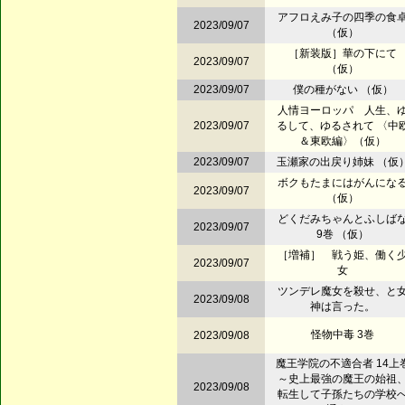
アフロえみ子の四季の食
2023/09/07
（仮）
［新装版］華の下にて
2023/09/07
（仮）
2023/09/07
僕の種がない （仮）
人情ヨーロッパ 人生、
2023/09/07
るして、ゆるされて 〈中
＆東欧編〉（仮）
2023/09/07
玉瀬家の出戻り姉妹 （仮
ボクもたまにはがんにな
2023/09/07
（仮）
どくだみちゃんとふしば
2023/09/07
9巻 （仮）
［増補］ 戦う姫、働く
2023/09/07
女
ツンデレ魔女を殺せ、と
2023/09/08
神は言った。
怪物中毒 3巻
2023/09/08
魔王学院の不適合者 14上
～史上最強の魔王の始祖
2023/09/08
転生して子孫たちの学校