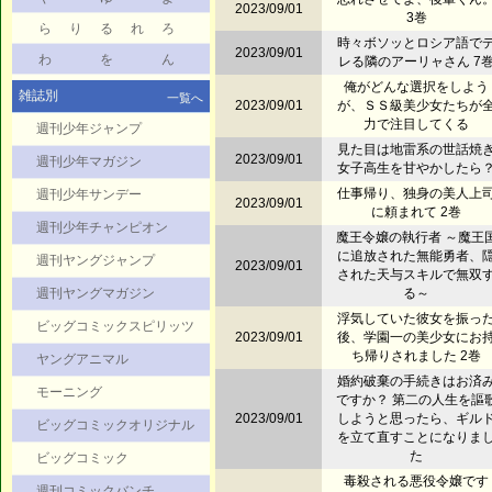
2023/09/01
3巻
ら
り
る
れ
ろ
時々ボソッとロシア語で
2023/09/01
わ
を
ん
レる隣のアーリャさん 7
俺がどんな選択をしよう
雑誌別
一覧へ
2023/09/01
が、ＳＳ級美少女たちが
力で注目してくる
週刊少年ジャンプ
見た目は地雷系の世話焼
2023/09/01
週刊少年マガジン
女子高生を甘やかしたら
仕事帰り、独身の美人上
週刊少年サンデー
2023/09/01
に頼まれて 2巻
週刊少年チャンピオン
魔王令嬢の執行者 ～魔王
に追放された無能勇者、
週刊ヤングジャンプ
2023/09/01
された天与スキルで無双
週刊ヤングマガジン
る～
浮気していた彼女を振っ
ビッグコミックスピリッツ
2023/09/01
後、学園一の美少女にお
ち帰りされました 2巻
ヤングアニマル
婚約破棄の手続きはお済
モーニング
ですか？ 第二の人生を謳
2023/09/01
しようと思ったら、ギル
ビッグコミックオリジナル
を立て直すことになりま
た
ビッグコミック
毒殺される悪役令嬢です
週刊コミックバンチ