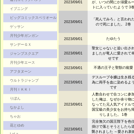
2023/09/01
が、いつの間にか溺愛ル
トに入っていたようで 3
イブニング
ビッグコミックスペリオール
「死んでみろ」と言われ
2023/09/01
ので死にました。 2巻
ゲッサン
月刊少年ガンガン
たゆたう
2023/09/01
サンデーＧＸ
聖女じゃないと追い出さ
2023/09/01
ましたが竜人に愛されて
ジャンプスクエア
せです
月刊少年エース
不遇の王子と聖獣の寵愛
2023/09/01
アフタヌーン
デスループ令嬢は生き残
ウルトラジャンプ
2023/09/01
為に両手を血に染めるよ
です
月刊ＩＫＫＩ
人数合わせで合コンに参
りぼん
した俺は、なぜか余り物
2023/09/01
なってた元人気アイドル
なかよし
国宝級の美少女をお持ち
りしました。 1巻
ちゃお
完全無欠の国王陛下を色
花とゆめ
掛けで落とそうとしたら
2023/09/01
襲されました ～愛され新