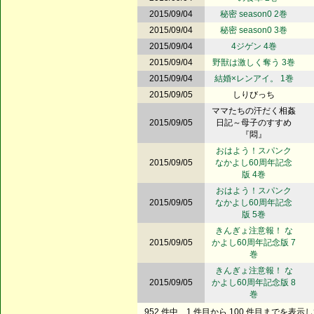
2015/09/04
秘密 season0 2巻
2015/09/04
秘密 season0 3巻
2015/09/04
4ジゲン 4巻
2015/09/04
野獣は激しく奪う 3巻
2015/09/04
結婚×レンアイ。 1巻
2015/09/05
しりびっち
ママたちの汗だく相姦
2015/09/05
日記～母子のすすめ
『悶』
おはよう！スパンク
2015/09/05
なかよし60周年記念
版 4巻
おはよう！スパンク
2015/09/05
なかよし60周年記念
版 5巻
きんぎょ注意報！ な
2015/09/05
かよし60周年記念版 7
巻
きんぎょ注意報！ な
2015/09/05
かよし60周年記念版 8
巻
952 件中、1 件目から 100 件目までを表示