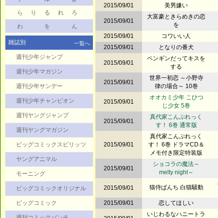
2015/09/01
美男嫌い
ら
り
る
れ
ろ
大富豪ときらめきの恋
2015/09/01
を
わ
を
ん
2015/09/01
コワいい人
雑誌別
一覧へ
2015/09/01
となりの番犬
週刊少年ジャンプ
ペンギンだってキスを
2015/09/01
する
週刊少年マガジン
世界一初恋 ～小野寺
2015/09/01
週刊少年サンデー
律の場合～ 10巻
オオカミ少年 こひつ
週刊少年チャンピオン
2015/09/01
じ少女 5巻
週刊ヤングジャンプ
真代家こんぷれっく
2015/09/01
す！ 6巻 通常版
週刊ヤングマガジン
真代家こんぷれっく
ビッグコミックスピリッツ
2015/09/01
す！ 6巻 ドラマCD＆
メモ付き限定特装版
ヤングアニマル
ショコラの魔法～
2015/09/01
melty night～
モーニング
猫侍ぱんち 白猫騒動
2015/09/01
ビッグコミックオリジナル
ビッグコミック
2015/09/01
恋してほしい
いじわるなハニートラ
週刊コミックバンチ