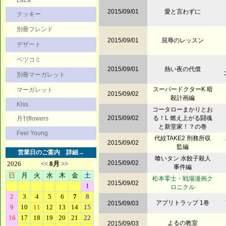
LaLa
2015/09/01
愛と言わずに
クッキー
別冊フレンド
2015/09/01
屈辱のレッスン
デザート
ベツコミ
2015/09/01
熱い夜の代償
別冊マーガレット
スーパードクターK 暗
マーガレット
2015/09/02
殺計画編
Kiss
コータローまかりとお
2015/09/02
る！L 燃え上がる闘魂
月刊flowers
と新堂家！？の巻
Feel Young
代紋TAKE2 刑務所収
2015/09/02
監編
営業日のご案内
詳細→
喰いタン 水餃子殺人
2015/09/02
事件編
松本零士・戦場漫画ク
2015/09/02
ロニクル
アプリトラップ 1巻
2015/09/03
よるの教室
2015/09/03