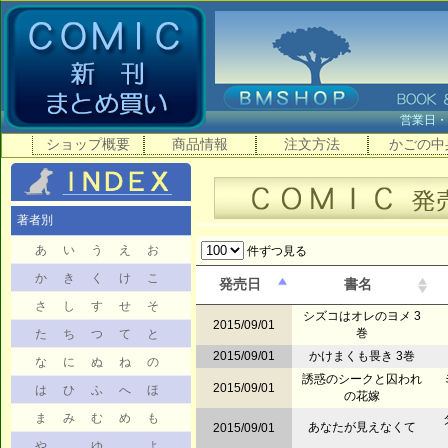
営業日
ショップ概要
商品情報
注文方法
かごの中
著者別
あ
い
う
え
お
件ずつ見る
か
き
く
け
こ
発売日
書名
さ
し
す
せ
そ
シズコはオレのヨメ 3
2015/09/01
巻
た
ち
つ
て
と
2015/09/01
かけまくも畏き 3巻
な
に
ぬ
ね
の
誘惑のシークと囚われ
2015/09/01
は
ひ
ふ
へ
ほ
の花嫁
ま
み
む
め
も
あなたが見えなくて
2015/09/01
や
ゆ
よ