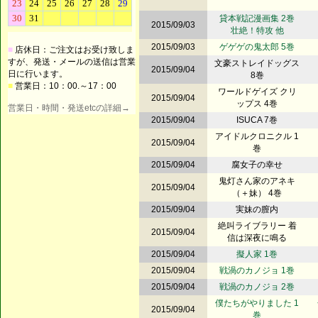
貸本戦記漫画集 2巻
2015/09/03
壮絶！特攻 他
2015/09/03
ゲゲゲの鬼太郎 5巻
■
店休日：ご注文はお受け致しま
すが、発送・メールの送信は営業
文豪ストレイドッグス
2015/09/04
日に行います。
8巻
■
営業日：10：00.～17：00
ワールドゲイズ クリ
2015/09/04
ップス 4巻
営業日・時間・発送etcの詳細→
2015/09/04
ISUCA 7巻
アイドルクロニクル 1
2015/09/04
巻
2015/09/04
腐女子の幸せ
鬼灯さん家のアネキ
2015/09/04
（＋妹） 4巻
2015/09/04
実妹の膣内
絶叫ライブラリー 着
2015/09/04
信は深夜に鳴る
2015/09/04
擬人家 1巻
2015/09/04
戦渦のカノジョ 1巻
2015/09/04
戦渦のカノジョ 2巻
僕たちがやりました 1
2015/09/04
巻