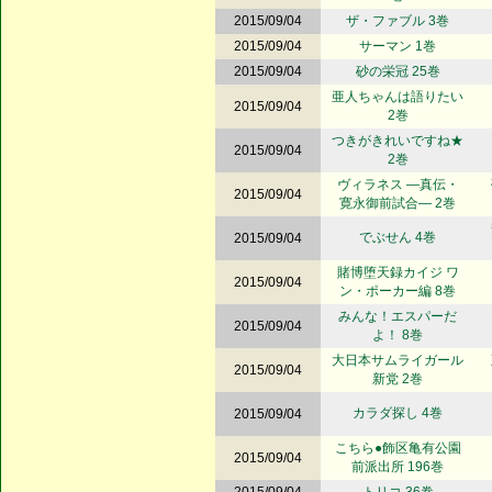
2015/09/04
ザ・ファブル 3巻
2015/09/04
サーマン 1巻
2015/09/04
砂の栄冠 25巻
亜人ちゃんは語りたい
2015/09/04
2巻
つきがきれいですね★
2015/09/04
2巻
ヴィラネス ―真伝・
2015/09/04
寛永御前試合― 2巻
でぶせん 4巻
2015/09/04
賭博堕天録カイジ ワ
2015/09/04
ン・ポーカー編 8巻
みんな！エスパーだ
2015/09/04
よ！ 8巻
大日本サムライガール
2015/09/04
新党 2巻
カラダ探し 4巻
2015/09/04
こちら●飾区亀有公園
2015/09/04
前派出所 196巻