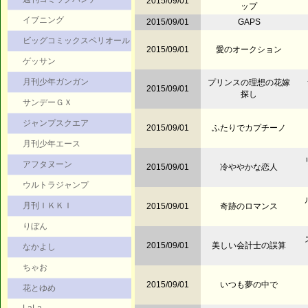
2015/09/01
ップ
イブニング
2015/09/01
GAPS
ビッグコミックスペリオール
2015/09/01
愛のオークション
ゲッサン
月刊少年ガンガン
プリンスの理想の花嫁
2015/09/01
探し
サンデーＧＸ
ジャンプスクエア
2015/09/01
ふたりでカプチーノ
月刊少年エース
アフタヌーン
2015/09/01
冷ややかな恋人
ウルトラジャンプ
月刊ＩＫＫＩ
2015/09/01
奇跡のロマンス
りぼん
2015/09/01
美しい会計士の誤算
なかよし
ちゃお
2015/09/01
いつも夢の中で
花とゆめ