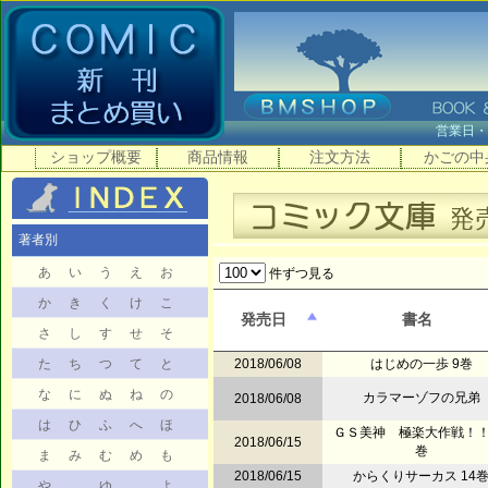
営業日
ショップ概要
商品情報
注文方法
かごの中
著者別
あ
い
う
え
お
件ずつ見る
か
き
く
け
こ
発売日
書名
さ
し
す
せ
そ
た
ち
つ
て
と
2018/06/08
はじめの一歩 9巻
な
に
ぬ
ね
の
カラマーゾフの兄弟
2018/06/08
は
ひ
ふ
へ
ほ
ＧＳ美神 極楽大作戦！！ 
2018/06/15
巻
ま
み
む
め
も
2018/06/15
からくりサーカス 14
や
ゆ
よ