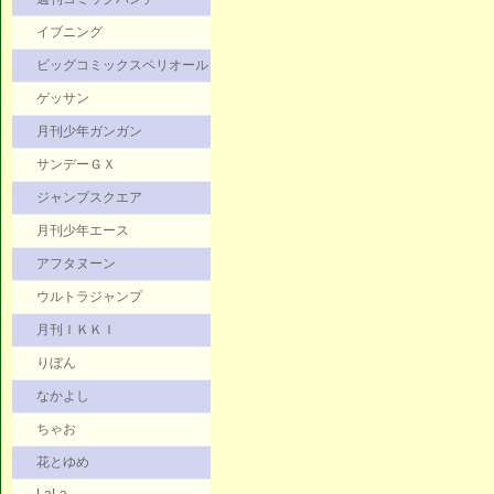
イブニング
ビッグコミックスペリオール
ゲッサン
月刊少年ガンガン
サンデーＧＸ
ジャンプスクエア
月刊少年エース
アフタヌーン
ウルトラジャンプ
月刊ＩＫＫＩ
りぼん
なかよし
ちゃお
花とゆめ