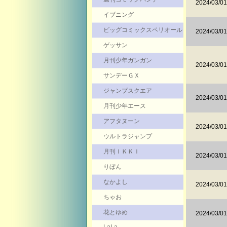
2024/03/01
イブニング
ビッグコミックスペリオール
2024/03/01
ゲッサン
月刊少年ガンガン
2024/03/01
サンデーＧＸ
ジャンプスクエア
2024/03/01
月刊少年エース
アフタヌーン
2024/03/01
ウルトラジャンプ
月刊ＩＫＫＩ
2024/03/01
りぼん
なかよし
2024/03/01
ちゃお
花とゆめ
2024/03/01