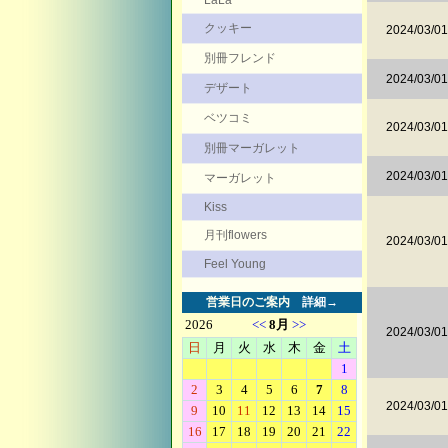
LaLa
クッキー
2024/03/01
別冊フレンド
2024/03/01
デザート
ベツコミ
2024/03/01
別冊マーガレット
2024/03/01
マーガレット
Kiss
月刊flowers
2024/03/01
Feel Young
営業日のご案内
詳細→
2024/03/01
2024/03/01