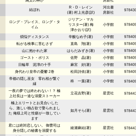
縄文の神か
房新社
R・D・レイン
河出書
結ぼれ
97843
(著) 村上光彦(訳)
房新社
ジリアン・マカ
ロング・プレイス、ロング・タ
リスター(著) 梅
小学館
97840
イム
津かおり(訳)
煩悩ディスタンス
辛酸なめ子(著)
小学館
97840
転がる検事に苔むさず
直島 翔(著)
小学館
97840
山に抱かれた家
はらだみずき(著)
小学館
97840
ゴースト・ポリス
佐野 晶(著)
小学館
97840
日輪草 泥濘の十手
麻宮 好(著)
小学館
97840
身代わり皇帝の憂鬱 2巻
松田詩依(著)
小学館
97840
帝都の隠し巫女 零れ桜が繋ぐ
柊 一葉(著)
小学館
97840
縁
一夜の夢では終われない！？ 極
立花吉野(著)
星雲社
97844
上社長は一途な溺愛ストーカー
極上エリートとお見合いした
ら、激しい独占欲で娶られまし
如月そら(著)
星雲社
97844
た 俺様上司と性癖が一致してい
ます
君には絶対恋しない。 御曹司は
綾瀬麻結(著)
星雲社
97844
身分隠しの秘書を溺愛する