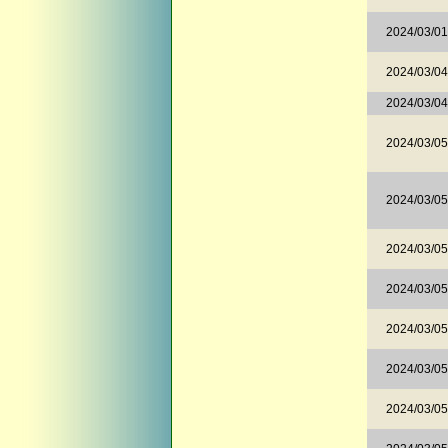
2024/03/01
2024/03/04
2024/03/04
2024/03/05
2024/03/05
2024/03/05
2024/03/05
2024/03/05
2024/03/05
2024/03/05