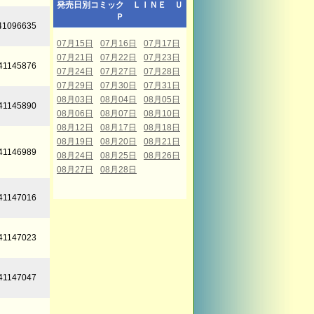
０９月
１０月
０９月
発売日別コミック ＬＩＮＥ Ｕ
０８月
０９月
０８月
Ｐ
０７月
０８月
０７月
41096635
０６月
０７月
０６月
０５月
０６月
０５月
０４月
０５月
０４月
07月15日
07月16日
07月17日
０３月
０４月
０３月
07月21日
07月22日
07月23日
０２月
０３月
０２月
41145876
０１月
０２月
０１月
07月24日
07月27日
07月28日
２０２４
０１月
２０２４
１２月
２０２
１２月
07月29日
07月30日
07月31日
１１月
４
１１月
08月03日
08月04日
08月05日
１０月
１２月
１０月
41145890
０９月
１１月
０９月
08月06日
08月07日
08月10日
０８月
１０月
０８月
０７月
０９月
０７月
08月12日
08月17日
08月18日
０６月
０８月
０６月
08月19日
08月20日
08月21日
０５月
０７月
０５月
41146989
０４月
０６月
０４月
08月24日
08月25日
08月26日
０３月
０５月
０３月
０２月
０４月
０２月
08月27日
08月28日
０１月
０３月
０１月
２０２３
０２月
２０２３
１２
０１月
１２
41147016
月
２０２
月
１１
３
１１
月
１２
月
１０
月
１０
月
１１
月
41147023
０９
月
０９
月
１０
月
０８
月
０８
月
０９
月
41147047
０７
月
０７
月
０８
月
０６
月
０６
月
０７
月
０５
月
０５