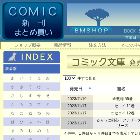
営業日
ショップ概要
商品情報
注文方法
かごの中
著者別
あ
い
う
え
お
件ずつ見る
か
き
く
け
こ
発売日
書名
さ
し
す
せ
そ
2023/11/10
金瓶梅 55巻
た
ち
つ
て
と
2023/11/17
ニセコイ 11巻
な
に
ぬ
ね
の
2023/11/17
ニセコイ 12巻
るろうに剣心 アナザー
は
ひ
ふ
へ
ほ
2023/11/17
リーズ
ま
み
む
め
も
4 件中、1 件目から 4 件目までを表示してい
や
ゆ
よ