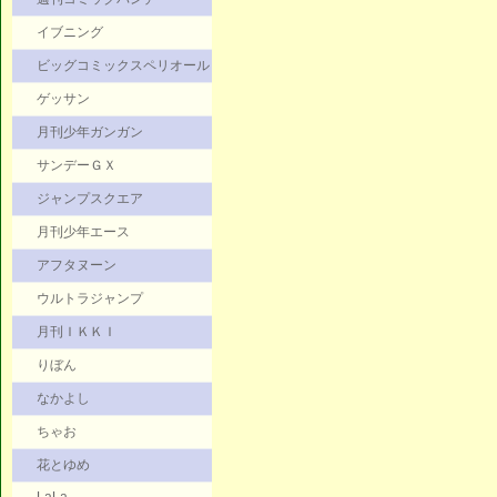
イブニング
ビッグコミックスペリオール
ゲッサン
月刊少年ガンガン
サンデーＧＸ
ジャンプスクエア
月刊少年エース
アフタヌーン
ウルトラジャンプ
月刊ＩＫＫＩ
りぼん
なかよし
ちゃお
花とゆめ