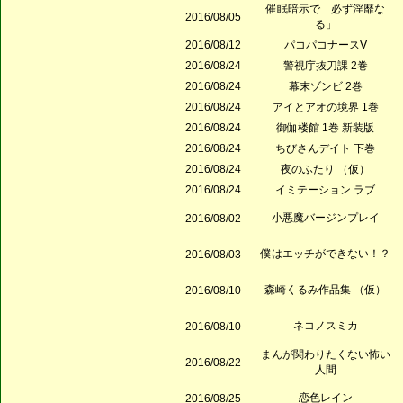
催眠暗示で「必ず淫靡な
2016/08/05
る」
2016/08/12
パコパコナースⅤ
2016/08/24
警視庁抜刀課 2巻
2016/08/24
幕末ゾンビ 2巻
2016/08/24
アイとアオの境界 1巻
2016/08/24
御伽楼館 1巻 新装版
2016/08/24
ちびさんデイト 下巻
2016/08/24
夜のふたり （仮）
2016/08/24
イミテーション ラブ
小悪魔バージンプレイ
2016/08/02
僕はエッチができない！？
2016/08/03
森崎くるみ作品集 （仮）
2016/08/10
ネコノスミカ
2016/08/10
まんが関わりたくない怖い
2016/08/22
人間
恋色レイン
2016/08/25