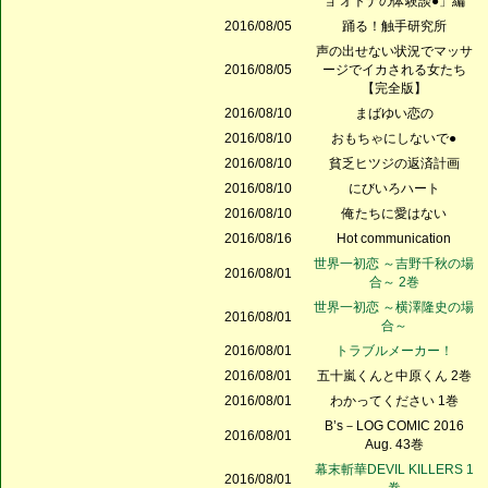
ョ オトナの体験談●」編
2016/08/05
踊る！触手研究所
声の出せない状況でマッサ
2016/08/05
ージでイカされる女たち
【完全版】
2016/08/10
まばゆい恋の
2016/08/10
おもちゃにしないで●
2016/08/10
貧乏ヒツジの返済計画
2016/08/10
にびいろハート
2016/08/10
俺たちに愛はない
2016/08/16
Hot communication
世界一初恋 ～吉野千秋の場
2016/08/01
合～ 2巻
世界一初恋 ～横澤隆史の場
2016/08/01
合～
2016/08/01
トラブルメーカー！
2016/08/01
五十嵐くんと中原くん 2巻
2016/08/01
わかってください 1巻
B’s－LOG COMIC 2016
2016/08/01
Aug. 43巻
幕末斬華DEVIL KILLERS 1
2016/08/01