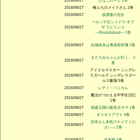
2016/08/27
ひなこのーと 2巻
2016/08/27
俺んちのメイドさん 2巻
2016/08/27
放課後の先生
ペルソナQ シャドウ オブ
2016/08/27
ザ ラビリンス
―Roundabout― 2巻
2016/08/27
結城友奈は勇者部所属 3巻
まどろみちゃんが行く。 2
2016/08/27
巻
アイドルマスター シンデレ
2016/08/27
ラガールズ シンデレラガー
ルズ劇場 5巻
2016/08/27
レディ・ハニカム
魔法がつかえる中学生日記
2016/08/27
1巻
2016/08/27
箱庭王国の創造主サマ 1巻
2016/08/27
ギリギリアウト 4巻
宮本さん本気でヤメてくだ
2016/08/27
さいっ 2巻
2016/08/27
千本桜 2巻