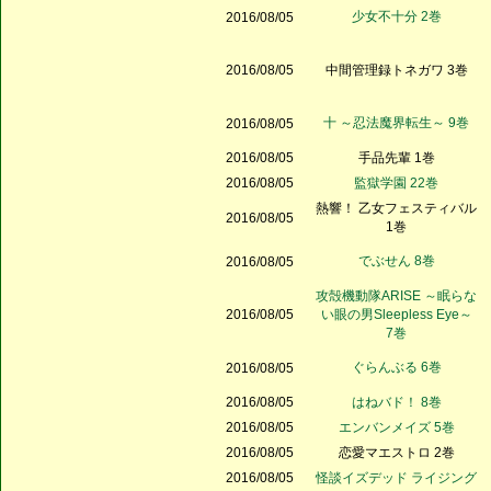
少女不十分 2巻
2016/08/05
2016/08/05
中間管理録トネガワ 3巻
十 ～忍法魔界転生～ 9巻
2016/08/05
2016/08/05
手品先輩 1巻
2016/08/05
監獄学園 22巻
熱響！ 乙女フェスティバル
2016/08/05
1巻
でぶせん 8巻
2016/08/05
攻殻機動隊ARISE ～眠らな
2016/08/05
い眼の男Sleepless Eye～
7巻
ぐらんぶる 6巻
2016/08/05
2016/08/05
はねバド！ 8巻
2016/08/05
エンバンメイズ 5巻
2016/08/05
恋愛マエストロ 2巻
2016/08/05
怪談イズデッド ライジング