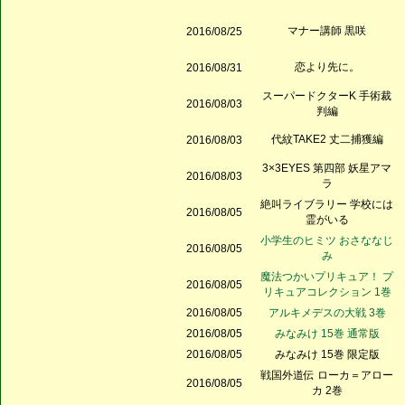
マナー講師 黒咲
2016/08/25
恋より先に。
2016/08/31
スーパードクターK 手術裁
2016/08/03
判編
代紋TAKE2 丈二捕獲編
2016/08/03
3×3EYES 第四部 妖星アマ
2016/08/03
ラ
絶叫ライブラリー 学校には
2016/08/05
霊がいる
小学生のヒミツ おさななじ
2016/08/05
み
魔法つかいプリキュア！ プ
2016/08/05
リキュアコレクション 1巻
2016/08/05
アルキメデスの大戦 3巻
2016/08/05
みなみけ 15巻 通常版
2016/08/05
みなみけ 15巻 限定版
戦国外道伝 ローカ＝アロー
2016/08/05
カ 2巻