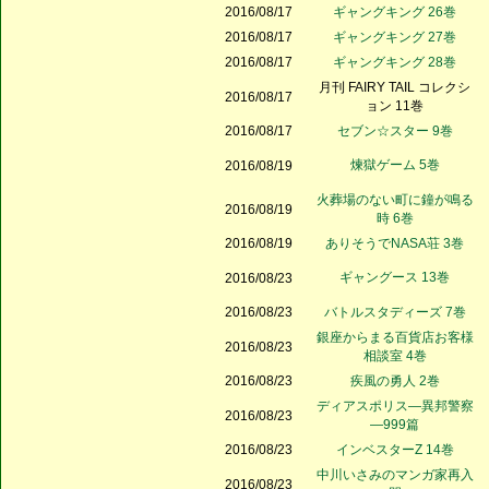
2016/08/17
ギャングキング 26巻
2016/08/17
ギャングキング 27巻
2016/08/17
ギャングキング 28巻
月刊 FAIRY TAIL コレクシ
2016/08/17
ョン 11巻
2016/08/17
セブン☆スター 9巻
煉獄ゲーム 5巻
2016/08/19
火葬場のない町に鐘が鳴る
2016/08/19
時 6巻
2016/08/19
ありそうでNASA荘 3巻
ギャングース 13巻
2016/08/23
2016/08/23
バトルスタディーズ 7巻
銀座からまる百貨店お客様
2016/08/23
相談室 4巻
2016/08/23
疾風の勇人 2巻
ディアスポリス―異邦警察
2016/08/23
―999篇
2016/08/23
インベスターZ 14巻
中川いさみのマンガ家再入
2016/08/23