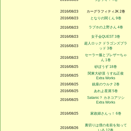
2016/08/23
カーグラフィティJK 2巻
2016/08/23
となりの関くん 9巻
ラブホの上野さん 4巻
2016/08/23
2016/08/23
女子会QUEST 3巻
超人ロック ドラゴンズブラ
2016/08/23
ッド 3巻
セーラー服とブレザーちゃ
2016/08/23
ん 1巻
2016/08/25
砂ぼうず 18巻
関東大砂漠 うすね正俊
2016/08/25
Extra Works
2016/08/25
銃座のウルナ 2巻
2016/08/25
あれよ星屑 5巻
Satanic？ カネコアツシ
2016/08/25
Extra Works
2016/08/25
家政婦さんっ！ 6巻
裏切りは僕の名前を知って
2016/08/26
いる 12巻