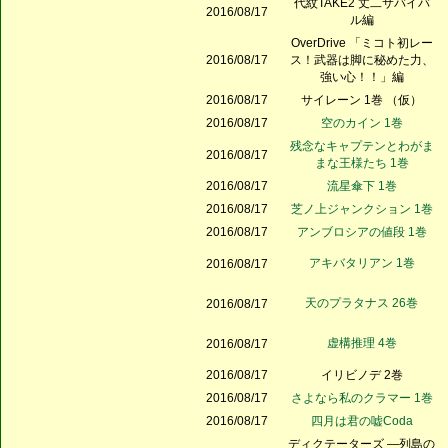
代紋TAKE2 丈二サバイバ
2016/08/17
ル編
OverDrive 「ミコト初レー
2016/08/17
ス！武器は脚に秘めた力、
強い心！！」編
2016/08/17
サイレーン 1巻 （仮）
2016/08/17
空のカイン 1巻
残念なキャプテンとわがま
2016/08/17
まな王様たち 1巻
2016/08/17
流星傘下 1巻
2016/08/17
芝ノ上ジャンクション 1巻
2016/08/17
アンブロシアの値段 1巻
アキバタリアン 1巻
2016/08/17
天のプラタナス 26巻
2016/08/17
虚構推理 4巻
2016/08/17
2016/08/17
イリビノデ 2巻
2016/08/17
さよなら私のクラマー 1巻
2016/08/17
四月は君の嘘Coda
ディクテーターズ ―列島の