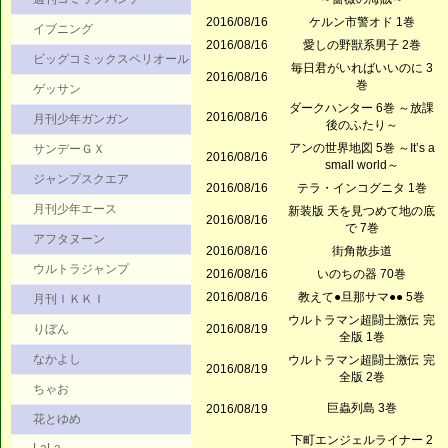
2016/08/16
ケルン市警オド 1巻
イブニング
2016/08/16
愛しの野獣系男子 2巻
ビッグコミックスペリオール
毎日君がいればいいのに 3
2016/08/16
巻
ゲッサン
ダークハンター 6巻 ～放課
2016/08/16
月刊少年ガンガン
後のふたり～
アンの世界地図 5巻 ～It’s a
サンデーＧＸ
2016/08/16
small world～
ジャンプスクエア
2016/08/16
テラ・インコグニタ 1巻
月刊少年エース
新装版 天を見つめて地の底
2016/08/16
で 7巻
アフタヌーン
2016/08/16
街角散歩道
ウルトラジャンプ
2016/08/16
いのちの器 70巻
2016/08/16
教えて●旦那サマ●● 5巻
月刊ＩＫＫＩ
ウルトラマン超闘士激伝 完
りぼん
2016/08/19
全版 1巻
なかよし
ウルトラマン超闘士激伝 完
2016/08/19
全版 2巻
ちゃお
巨蟲列島 3巻
2016/08/19
花とゆめ
下町エンジェルライナー 2