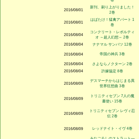
巻
新刊、刷り上がりました！
2016/08/01
2巻
はばたけ！猛禽アパート 1
2016/08/01
巻
コンクリート・レボルティ
2016/08/04
オ ～超人幻想～ 2巻
2016/08/04
ナナマル サンバツ 12巻
帝国の神兵 3巻
2016/08/04
2016/08/04
さよならノクターン 2巻
2016/08/04
許嫁協定 8巻
デスマーチからはじまる異
2016/08/09
世界狂想曲 3巻
トリニティセブン 7人の魔
2016/08/09
書使い 15巻
トリニティセブン レヴィ忍
2016/08/09
伝 2巻
レッドナイト・イヴ 4巻
2016/08/09
みなごろしのストラット―