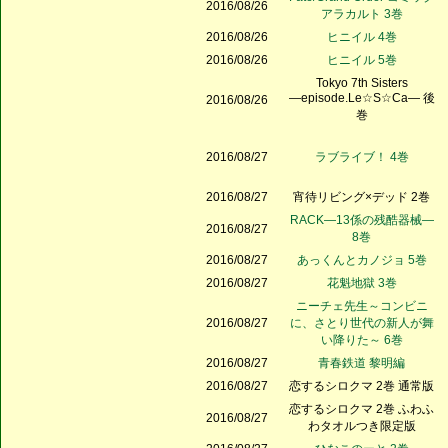
2016/08/26
アラカルト 3巻
2016/08/26
ヒニイル 4巻
2016/08/26
ヒニイル 5巻
Tokyo 7th Sisters
―episode.Le☆S☆Ca― 後
2016/08/26
巻
2016/08/27
ラブライブ！ 4巻
2016/08/27
宵待リビング×デッド 2巻
RACK―13係の残酷器械―
2016/08/27
8巻
2016/08/27
あっくんとカノジョ 5巻
2016/08/27
花魁地獄 3巻
ニーチェ先生～コンビニ
2016/08/27
に、さとり世代の新人が舞
い降りた～ 6巻
2016/08/27
青春鉄道 黎明編
2016/08/27
恋するシロクマ 2巻 通常版
恋するシロクマ 2巻 ふわふ
2016/08/27
わタオルつき限定版