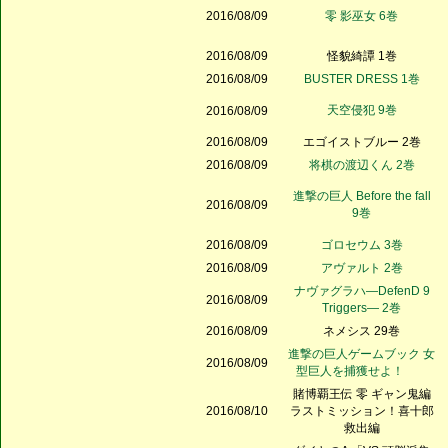
2016/08/09
零 影巫女 6巻
2016/08/09
怪貌綺譚 1巻
2016/08/09
BUSTER DRESS 1巻
天空侵犯 9巻
2016/08/09
2016/08/09
エゴイストブルー 2巻
2016/08/09
将棋の渡辺くん 2巻
進撃の巨人 Before the fall
2016/08/09
9巻
2016/08/09
ゴロセウム 3巻
2016/08/09
アヴァルト 2巻
ナヴァグラハ―DefenD 9
2016/08/09
Triggers― 2巻
2016/08/09
ネメシス 29巻
進撃の巨人ゲームブック 女
2016/08/09
型巨人を捕獲せよ！
賭博覇王伝 零 ギャン鬼編
2016/08/10
ラストミッション！喜十郎
救出編