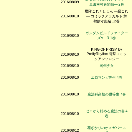
2016/08/09
真田幸村異聞録― 2巻
艦隊これくしょん ―艦これ
2016/08/10
― コミックアラカルト 舞
鶴鎮守府編 12巻
ガンダムビルドファイター
2016/08/10
ズA－R 1巻
KING OF PRISM by
PrettyRhythm 電撃コミッ
2016/08/10
クアンソロジー
2016/08/10
罵倒少女
2016/08/10
エロマンガ先生 4巻
2016/08/10
魔法科高校の優等生 7巻
ゼロから始める魔法の書 4
2016/08/10
巻
花ざかりのオメガバース
2016/08/12