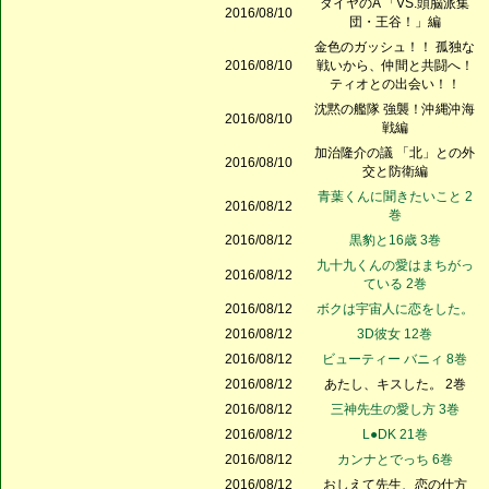
ダイヤのA 「VS.頭脳派集
2016/08/10
団・王谷！」編
金色のガッシュ！！ 孤独な
2016/08/10
戦いから、仲間と共闘へ！
ティオとの出会い！！
沈黙の艦隊 強襲！沖縄沖海
2016/08/10
戦編
加治隆介の議 「北」との外
2016/08/10
交と防衛編
青葉くんに聞きたいこと 2
2016/08/12
巻
2016/08/12
黒豹と16歳 3巻
九十九くんの愛はまちがっ
2016/08/12
ている 2巻
2016/08/12
ボクは宇宙人に恋をした。
2016/08/12
3D彼女 12巻
2016/08/12
ビューティー バニィ 8巻
2016/08/12
あたし、キスした。 2巻
2016/08/12
三神先生の愛し方 3巻
2016/08/12
L●DK 21巻
2016/08/12
カンナとでっち 6巻
2016/08/12
おしえて先生、恋の仕方