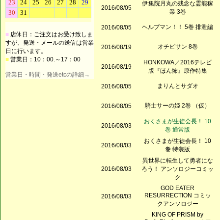
伊集院月丸の残念な霊能稼
2016/08/05
業 3巻
ヘルプマン！！ 5巻 排泄編
2016/08/05
■
店休日：ご注文はお受け致しま
すが、発送・メールの送信は営業
オチビサン 8巻
2016/08/19
日に行います。
■
営業日：10：00.～17：00
HONKOWA／2016テレビ
2016/08/19
版『ほん怖』原作特集
営業日・時間・発送etcの詳細→
まりんとサダオ
2016/08/05
騎士サーの姫 2巻 （仮）
2016/08/05
おくさまが生徒会長！ 10
2016/08/03
巻 通常版
おくさまが生徒会長！ 10
2016/08/03
巻 特装版
異世界に転生して勇者にな
2016/08/03
ろう！ アンソロジーコミッ
ク
GOD EATER
RESURRECTION コミッ
2016/08/03
クアンソロジー
KING OF PRISM by