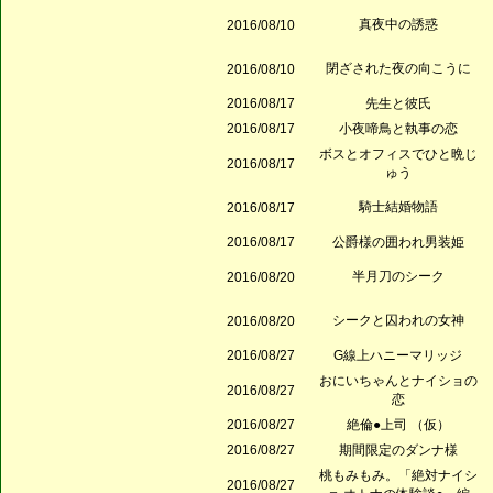
真夜中の誘惑
2016/08/10
閉ざされた夜の向こうに
2016/08/10
2016/08/17
先生と彼氏
2016/08/17
小夜啼鳥と執事の恋
ボスとオフィスでひと晩じ
2016/08/17
ゅう
騎士結婚物語
2016/08/17
2016/08/17
公爵様の囲われ男装姫
半月刀のシーク
2016/08/20
シークと囚われの女神
2016/08/20
2016/08/27
G線上ハニーマリッジ
おにいちゃんとナイショの
2016/08/27
恋
2016/08/27
絶倫●上司 （仮）
2016/08/27
期間限定のダンナ様
桃もみもみ。「絶対ナイシ
2016/08/27