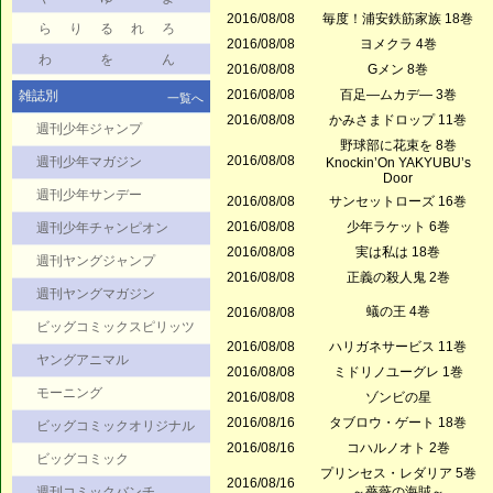
2016/08/08
毎度！浦安鉄筋家族 18巻
ら
り
る
れ
ろ
2016/08/08
ヨメクラ 4巻
わ
を
ん
2016/08/08
Gメン 8巻
2016/08/08
百足―ムカデ― 3巻
雑誌別
一覧へ
2016/08/08
かみさまドロップ 11巻
週刊少年ジャンプ
野球部に花束を 8巻
2016/08/08
週刊少年マガジン
Knockin’On YAKYUBU’s
Door
週刊少年サンデー
2016/08/08
サンセットローズ 16巻
2016/08/08
少年ラケット 6巻
週刊少年チャンピオン
2016/08/08
実は私は 18巻
週刊ヤングジャンプ
2016/08/08
正義の殺人鬼 2巻
週刊ヤングマガジン
蟻の王 4巻
2016/08/08
ビッグコミックスピリッツ
2016/08/08
ハリガネサービス 11巻
ヤングアニマル
2016/08/08
ミドリノユーグレ 1巻
モーニング
2016/08/08
ゾンビの星
2016/08/16
タブロウ・ゲート 18巻
ビッグコミックオリジナル
2016/08/16
コハルノオト 2巻
ビッグコミック
プリンセス・レダリア 5巻
2016/08/16
週刊コミックバンチ
～薔薇の海賊～