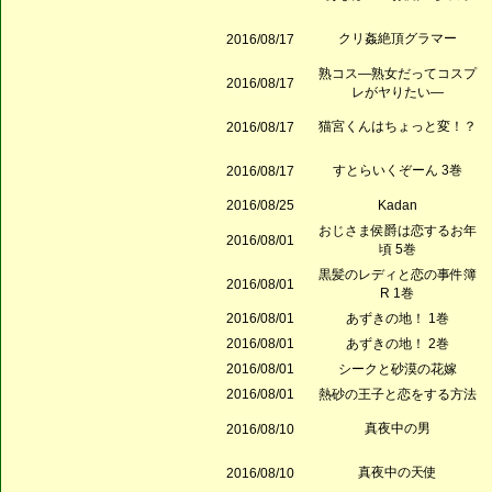
クリ姦絶頂グラマー
2016/08/17
熟コス―熟女だってコスプ
2016/08/17
レがヤりたい―
猫宮くんはちょっと変！？
2016/08/17
すとらいくぞーん 3巻
2016/08/17
2016/08/25
Kadan
おじさま侯爵は恋するお年
2016/08/01
頃 5巻
黒髪のレディと恋の事件簿
2016/08/01
R 1巻
2016/08/01
あずきの地！ 1巻
2016/08/01
あずきの地！ 2巻
2016/08/01
シークと砂漠の花嫁
2016/08/01
熱砂の王子と恋をする方法
真夜中の男
2016/08/10
真夜中の天使
2016/08/10