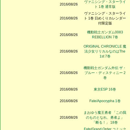
ヴァニシング・スターライ
2016/08/26
ト 1巻 通常版
ヴァニシング・スターライ
2016/08/26
ト 1巻 日めくりカレンダー
付限定版
機動戦士ガンダム0083
2016/08/26
REBELLION 7巻
ORIGINAL CHRONICLE 魔
2016/08/26
法少女リリカルなのはThe
1st 7巻
機動戦士ガンダム外伝 ザ・
2016/08/26
ブルー・ディスティニー 2
巻
2016/08/26
東京ESP 16巻
2016/08/26
Fate/Apocrypha 1巻
まおゆう魔王勇者 「この我
2016/08/26
のものとなれ、勇者よ」
「断る！」 18巻
Fate/Grand Order コミック