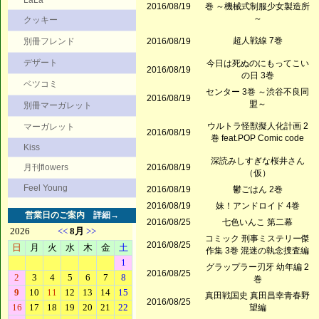
LaLa
2016/08/19
巻 ～機械式制服少女製造所
～
クッキー
超人戦線 7巻
別冊フレンド
2016/08/19
デザート
今日は死ぬのにもってこい
2016/08/19
の日 3巻
ベツコミ
センター 3巻 ～渋谷不良同
2016/08/19
盟～
別冊マーガレット
ウルトラ怪獣擬人化計画 2
マーガレット
2016/08/19
巻 feat.POP Comic code
Kiss
深読みしすぎな桜井さん
月刊flowers
2016/08/19
（仮）
Feel Young
2016/08/19
鬱ごはん 2巻
2016/08/19
妹！アンドロイド 4巻
営業日のご案内
詳細→
2016/08/25
七色いんこ 第二幕
コミック 刑事ミステリー傑
2016/08/25
作集 3巻 混迷の執念捜査編
グラップラー刃牙 幼年編 2
2016/08/25
巻
真田戦国史 真田昌幸青春野
2016/08/25
望編