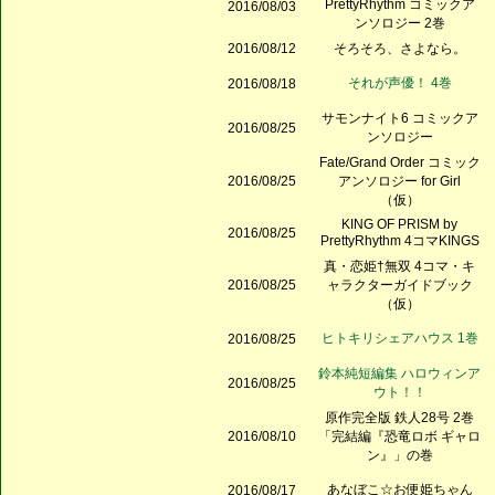
PrettyRhythm コミックア
2016/08/03
ンソロジー 2巻
2016/08/12
そろそろ、さよなら。
それが声優！ 4巻
2016/08/18
サモンナイト6 コミックア
2016/08/25
ンソロジー
Fate/Grand Order コミック
2016/08/25
アンソロジー for Girl
（仮）
KING OF PRISM by
2016/08/25
PrettyRhythm 4コマKINGS
真・恋姫†無双 4コマ・キ
2016/08/25
ャラクターガイドブック
（仮）
ヒトキリシェアハウス 1巻
2016/08/25
鈴本純短編集 ハロウィンア
2016/08/25
ウト！！
原作完全版 鉄人28号 2巻
2016/08/10
「完結編『恐竜ロボ ギャロ
ン』」の巻
あなぼこ☆お便姫ちゃん
2016/08/17