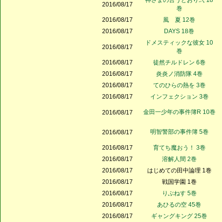
神さまの言うとおり弐 18
2016/08/17
巻
2016/08/17
風 夏 12巻
2016/08/17
DAYS 18巻
ドメスティックな彼女 10
2016/08/17
巻
2016/08/17
徒然チルドレン 6巻
2016/08/17
炎炎ノ消防隊 4巻
2016/08/17
てのひらの熱を 3巻
2016/08/17
インフェクション 3巻
金田一少年の事件簿R 10巻
2016/08/17
明智警部の事件簿 5巻
2016/08/17
2016/08/17
育てち魔おう！ 3巻
2016/08/17
溶解人間 2巻
2016/08/17
はじめての田中論理 1巻
2016/08/17
戦国学園 1巻
2016/08/17
りぶねす 5巻
2016/08/17
あひるの空 45巻
2016/08/17
ギャングキング 25巻