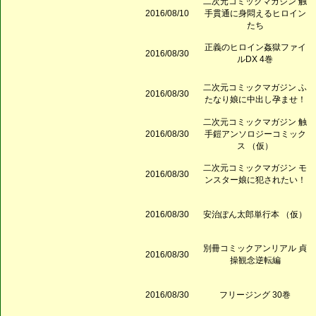
二次元コミックマガジン 触
2016/08/10
手貫通に身悶えるヒロイン
たち
正義のヒロイン姦獄ファイ
2016/08/30
ルDX 4巻
二次元コミックマガジン ふ
2016/08/30
たなり娘に中出し孕ませ！
二次元コミックマガジン 触
2016/08/30
手鎧アンソロジーコミック
ス （仮）
二次元コミックマガジン モ
2016/08/30
ンスター娘に犯されたい！
2016/08/30
安治ぽん太郎単行本 （仮）
別冊コミックアンリアル 貞
2016/08/30
操観念逆転編
2016/08/30
フリージング 30巻