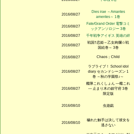
Dies irae ～Amantes
2016/08/27
amentes～ 1巻
Fate/Grand Order 電撃コミ
2016/08/27
ックアンソロジー 3巻
2016/08/27
千年戦争アイギス 英雄の絆
戦国†恋姫～乙女絢爛☆戦
2016/08/27
国絵巻～ 3巻
Chaos；Child
2016/08/27
ラブライブ！ School idol
2016/08/27
diary セカンドシーズン 1
巻 ～秋の学園祭♪～
艦隊これくしょん ―艦これ
2016/08/27
― 止まり木の鎮守府 3巻
限定版
2016/08/10
虫遊戯
穢れた触手は決して彼女を
2016/08/10
逃さない