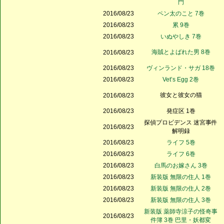
門
2016/08/23
ペン太のこと 7巻
2016/08/23
累 9巻
2016/08/23
いぬやしき 7巻
海賊とよばれた男 8巻
2016/08/23
2016/08/23
ヴィンランド・サガ 18巻
2016/08/23
Vet’s Egg 2巻
彼女と彼女の猫
2016/08/23
2016/08/23
発症区 1巻
探偵プロビデンス 迷宮事件
2016/08/23
解明録
2016/08/23
ライフ 5巻
2016/08/23
ライフ 6巻
2016/08/23
白馬のお嫁さん 3巻
2016/08/23
新装版 無限の住人 1巻
2016/08/23
新装版 無限の住人 2巻
2016/08/23
新装版 無限の住人 3巻
新装版 薬師寺涼子の怪奇事
2016/08/23
件簿 3巻 巴里・妖都変