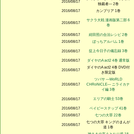
2016/08/17
独裁者― 2巻
2016/08/17
カンブリア 1巻
サクラ大戦 漫画版第二部 6
2016/08/17
巻
2016/08/17
紺田照の合法レシピ 2巻
2016/08/17
ぼっちアルバム 1巻
掟上今日子の備忘録 3巻
2016/08/17
2016/08/17
ダイヤのA act2 4巻 通常版
ダイヤのA act2 4巻 DVD付
2016/08/17
き限定版
ツバサ ―WoRLD
2016/08/17
CHRoNiCLE― ニライカナ
イ編 3巻
エリアの騎士 53巻
2016/08/17
2016/08/17
ベイビーステップ 41巻
2016/08/17
七つの大罪 22巻
七つの大罪 キングのまんが
2016/08/17
道 1巻