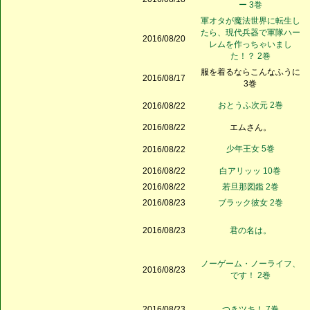
ー 3巻
軍オタが魔法世界に転生し
たら、現代兵器で軍隊ハー
2016/08/20
レムを作っちゃいまし
た！？ 2巻
服を着るならこんなふうに
2016/08/17
3巻
おとうふ次元 2巻
2016/08/22
2016/08/22
エムさん。
少年王女 5巻
2016/08/22
2016/08/22
白アリッッ 10巻
2016/08/22
若旦那図鑑 2巻
2016/08/23
ブラック彼女 2巻
2016/08/23
君の名は。
ノーゲーム・ノーライフ、
2016/08/23
です！ 2巻
2016/08/23
つきツキ！ 7巻