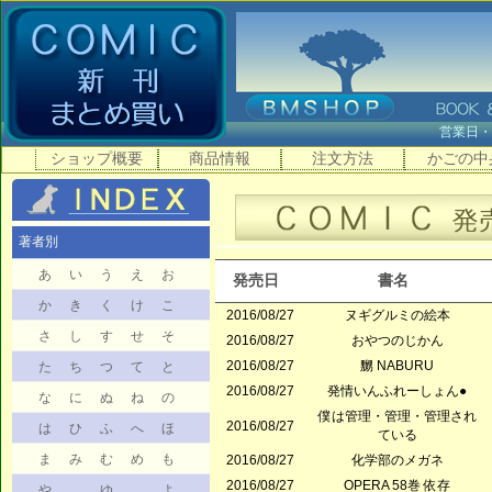
営業日
ショップ概要
商品情報
注文方法
かごの中
著者別
あ
い
う
え
お
発売日
書名
か
き
く
け
こ
2016/08/27
ヌギグルミの絵本
さ
し
す
せ
そ
2016/08/27
おやつのじかん
2016/08/27
嬲 NABURU
た
ち
つ
て
と
2016/08/27
発情いんふれーしょん●
な
に
ぬ
ね
の
僕は管理・管理・管理され
2016/08/27
は
ひ
ふ
へ
ほ
ている
ま
み
む
め
も
2016/08/27
化学部のメガネ
2016/08/27
OPERA 58巻 依存
や
ゆ
よ