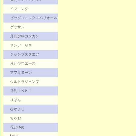
イブニング
ビッグコミックスペリオール
ゲッサン
月刊少年ガンガン
サンデーＧＸ
ジャンプスクエア
月刊少年エース
アフタヌーン
ウルトラジャンプ
月刊ＩＫＫＩ
りぼん
なかよし
ちゃお
花とゆめ