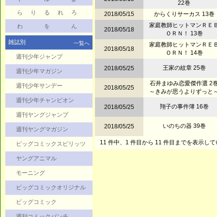
22巻
ら
り
る
れ
ろ
2018/05/15
からくりサーカス 13巻
家庭教師ヒットマンＲＥ
わ
を
ん
2018/05/18
ＯＲＮ！ 13巻
雑誌別
一覧へ
家庭教師ヒットマンＲＥ
2018/05/18
ＯＲＮ！ 14巻
週刊少年ジャンプ
王家の紋章 25巻
2018/05/25
週刊少年マガジン
石井まゆみ恋愛傑作選 2
週刊少年サンデー
2018/05/25
～きみが思うよりずっと
週刊少年チャンピオン
翔子の事件簿 16巻
2018/05/25
週刊ヤングジャンプ
いのちの器 39巻
2018/05/25
週刊ヤングマガジン
11 件中、1 件目から 11 件目までを表示し
ビッグコミックスピリッツ
ヤングアニマル
モーニング
ビッグコミックオリジナル
ビッグコミック
週刊コミックバンチ