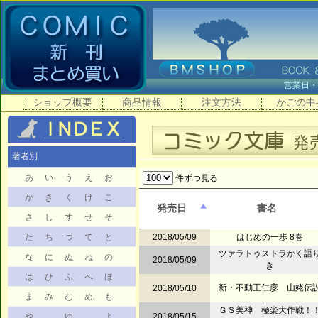
営業日
ショップ概要
商品情報
注文方法
かごの中
著者別
あ
い
う
え
お
件ずつ見る
か
き
く
け
こ
発売日
書名
さ
し
す
せ
そ
た
ち
つ
て
と
2018/05/09
はじめの一歩 8巻
ツァラトゥストラかく語
な
に
ぬ
ね
の
2018/05/09
き
は
ひ
ふ
へ
ほ
新・不動王仁彦 山姥伝
2018/05/10
ま
み
む
め
も
ＧＳ美神 極楽大作戦！
や
ゆ
よ
2018/05/15