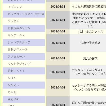
もふもふ黒豹男爵の慈愛花
2021/03/31
イブニング
ビッグコミックスペリオール
妾の後宮妃ランキングは13
番目のようです ＋皇帝陛
2021/04/01
ゲッサン
と妾のグルメな新婚はじめ
した
月刊少年ガンガン
2021/04/01
小説 ホムンクルス
サンデーＧＸ
ジャンプスクエア
法典分子大感染
2021/04/01
月刊少年エース
アフタヌーン
2021/04/01
第八の探偵
ウルトラジャンプ
デジタル・ミニマリスト 
月刊ＩＫＫＩ
2021/04/01
マホに依存しない生き方
りぼん
なかよし
セクシーすぎる隣人～獰猛
2021/04/01
イケメンの淫らで甘い罠
ちゃお
花とゆめ
淫らな子爵の欲望に無垢な
2021/04/01