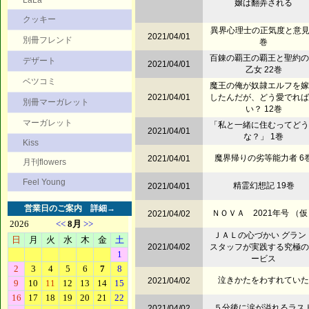
LaLa
嬢は翻弄される
クッキー
異界心理士の正気度と意見 
2021/04/01
別冊フレンド
巻
百錬の覇王の覇王と聖約の
デザート
2021/04/01
乙女 22巻
ベツコミ
魔王の俺が奴隷エルフを嫁
2021/04/01
したんだが、どう愛でれば
別冊マーガレット
い？ 12巻
マーガレット
「私と一緒に住むってどう
2021/04/01
な？」 1巻
Kiss
魔界帰りの劣等能力者 6
2021/04/01
月刊flowers
Feel Young
精霊幻想記 19巻
2021/04/01
営業日のご案内
詳細→
ＮＯＶＡ 2021年号 （仮
2021/04/02
ＪＡＬの心づかい グラン
2021/04/02
スタッフが実践する究極の
ービス
泣きかたをわすれていた
2021/04/02
５分後に涙が溢れるラス
2021/04/02