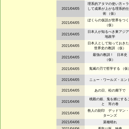
理系的アタマの使い方＝ラ
2021/04/05
して成果が上がる理系的仕
術 （仮）
ぼくらの仮説が世界をつく
2021/04/05
（仮）
日本人が知るべき東アジア
2021/04/05
地政学
日本人として知っておきた
2021/04/05
世界史の教訓 （仮）
最強の教訓！ 日本史
2021/04/05
（仮）
鬼滅の刃で哲学する （仮
2021/04/05
2021/04/05
ニュー・ワールズ・エン
2021/04/05
あの日、松の廊下で
桃殿の姫、鬼を婿にする
2021/04/06
と 宵の巻
咎人の刻印 デッドマン・
2021/04/06
ターンズ
2021/04/06
菜種晴れ
2021/04/06
看取り医 独庵