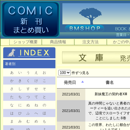
営業日
ショップ概要
商品情報
注文方法
かごの中
著者別
あ
い
う
え
お
件ずつ見る
か
き
く
け
こ
発売日
書名
さ
し
す
せ
そ
新妹魔王の契約者ⅩⅢ
2021/03/31
た
ち
つ
て
と
真の仲間じゃないと勇者の
な
に
ぬ
ね
の
ーティーを追い出された
2021/03/31
は
ひ
ふ
へ
ほ
で、辺境でスローライフす
ことにしました 8巻
ま
み
む
め
も
この世界、わたしに都合が
2021/03/31
や
ゆ
よ
いようです！