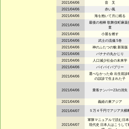
2021/04/06
音 叉
2021/04/06
赤い風
2021/04/06
海を抱いて月に眠る
最後の相棒 歌舞伎町麻薬
2021/04/06
査
2021/04/06
小屋を燃す
2021/04/06
武士の流儀 5巻
2021/04/06
神のふたつの貌 新装版
2021/04/06
バナナの丸かじり
2021/04/06
人口減少社会の未来学
2021/04/06
バイバイバブリー
選べなかった命 出生前診
2021/04/06
の誤診で生まれた子
2021/04/06
乗客ナンバー23の消失
2021/04/06
義経の東アジア
５万４千円でアジア大横
2021/04/07
軍隊マニュアルで読む日本
2021/04/07
現代史 日本人はこうして