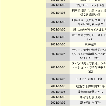
2021/04/06
私はスカーレット 4巻
刑事特捜隊「お客さま」相
2021/04/06
係 2巻 織姫の夜
刑事仙道 見取り捜査 京
2021/04/06
御朱印巡り殺人事件
2021/04/06
殺した夫が帰ってきまし
豊田章男が愛したテストド
2021/04/06
イバー
2021/04/06
東京輪舞
ヤンデレ策士な御曹司に知
2021/04/06
ないうちに婚姻届を出され
いました （仮）
スパダリ夫と若奥様、シチ
2021/04/06
エーションＨで子作り中！
（仮）
Ｐｅｒｆｕｍｅ （仮）
2021/04/06
2021/04/06
初詣で 照降町四季 1巻
2021/04/06
彼女は頭が悪いから
2021/04/06
影ぞ恋しき 上巻
2021/04/06
影ぞ恋しき 下巻