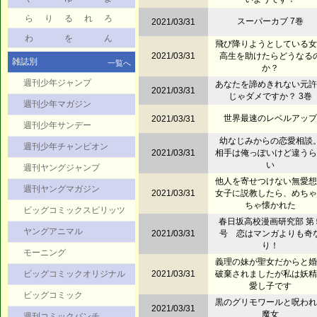
ら
り
る
れ
ろ
スーパーカブ 7巻
2021/03/31
わ
を
ん
飛び降りようとしている女
2021/03/31
高生を助けたらどうなる
雑誌別
一覧へ
か？
週刊少年ジャンプ
あなたを諦めきれない元許
2021/03/31
じゃダメですか？ 3巻
週刊少年マガジン
世界最速のレベルアップ
2021/03/31
週刊少年サンデー
幼なじみからの恋愛相談
週刊少年チャンピオン
2021/03/31
相手は俺っぽいけど違うら
い
週刊ヤングジャンプ
他人を寄せつけない無愛想
週刊ヤングマガジン
2021/03/31
女子に説教したら、めちゃ
ちゃ懐かれた
ビッグコミックスピリッツ
春日坂高校漫画研究部 第
ヤングアニマル
2021/03/31
号 恋はマンガよりも奇
り！
モーニング
義理の妹が聖女だからと婚
ビッグコミックオリジナル
2021/03/31
破棄されましたが私は妖精
愛し子です
ビッグコミック
黒のグリモワールと呪われ
2021/03/31
魔女
週刊コミックバンチ