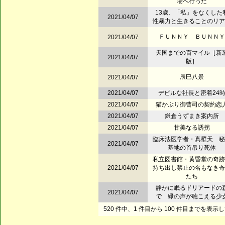
場へ行った
13歳、「私」をなくした
2021/04/07
性暴力と生きることのリア
ＦＵＮＮＹ ＢＵＮＮＹ
2021/04/07
天国までの百マイル［新
2021/04/07
版］
辰巳八景
2021/04/07
2021/04/07
デビルな社長と密着24
2021/04/07
猫かぶり御曹司の契約恋
2021/04/07
鎌倉うずまき案内所
2021/04/07
甘美なる誘拐
臨床法医学者・真壁天 秘
2021/04/07
基地の首吊り死体
私立図書館・黄昏堂の奇
2021/04/07
持ち出し禁止の名もなき奇
たち
静かに眠るドリアードの
2021/04/07
で 緑の声が聴こえる少
520 件中、1 件目から 100 件目までを表示