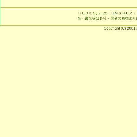
ＢＯＯＫＳルーエ・
ＢＭＳＨＯＰ
・
名・書名等は各社・著者の商標また
Copyright (C) 2001 b