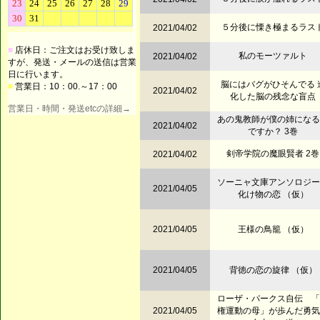
５分後に慄き極まるラス
2021/04/02
■
店休日：ご注文はお受け致しま
私のモーツァルト
2021/04/02
すが、発送・メールの送信は営業
日に行います。
脳にはバグがひそんでる 
■
営業日：10：00.～17：00
2021/04/02
化した脳の残念な盲点
営業日・時間・発送etcの詳細→
あの鬼教師が僕の姉になる
2021/04/02
ですか？ 3巻
剣帝学院の魔眼賢者 2巻
2021/04/02
ソーニャ文庫アンソロジ
2021/04/05
化け物の恋 （仮）
2021/04/05
王様の鳥籠 （仮）
2021/04/05
背徳の恋の旋律 （仮）
ローザ・パークス自伝 「
2021/04/05
権運動の母」が歩んだ勇気