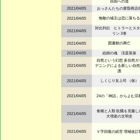
自由への道
2021/04/05
おっさんたちの黄昏商店
無敵の城主は恋に落ちる
2021/04/05
対比列伝 ヒトラーとスタ
2021/04/05
リン 3巻
図書館の興亡
2021/04/05
2021/04/05
絵師の魂 渓斎英泉
自然という幻想 多自然ガ
2021/04/05
デニングによる新しい自然
護
しくじり女上司 （仮）
2021/04/05
2021/04/05
24の「神話」からよむ宗
食糧と人類 飢餓を克服し
2021/04/05
大増産の文明史
2021/04/05
Ｖ字回復の経営 増補改訂