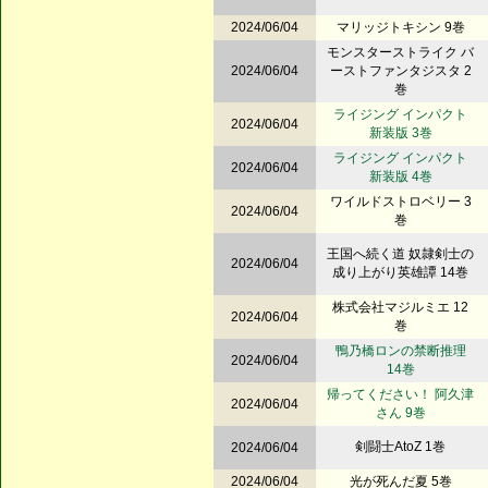
2024/06/04
マリッジトキシン 9巻
モンスターストライク バ
2024/06/04
ーストファンタジスタ 2
巻
ライジング インパクト
2024/06/04
新装版 3巻
ライジング インパクト
2024/06/04
新装版 4巻
ワイルドストロベリー 3
2024/06/04
巻
王国へ続く道 奴隷剣士の
2024/06/04
成り上がり英雄譚 14巻
株式会社マジルミエ 12
2024/06/04
巻
鴨乃橋ロンの禁断推理
2024/06/04
14巻
帰ってください！ 阿久津
2024/06/04
さん 9巻
剣闘士AtoZ 1巻
2024/06/04
2024/06/04
光が死んだ夏 5巻