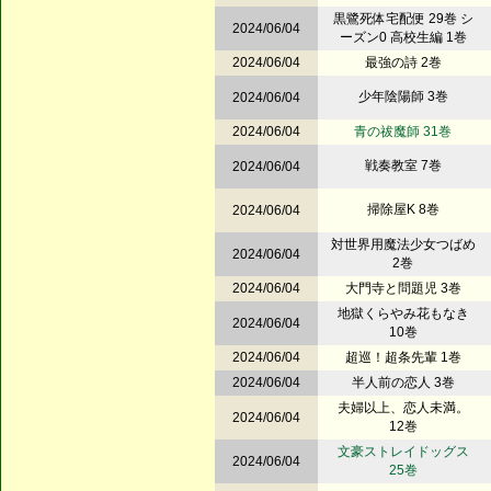
黒鷺死体宅配便 29巻 シ
2024/06/04
ーズン0 高校生編 1巻
2024/06/04
最強の詩 2巻
少年陰陽師 3巻
2024/06/04
2024/06/04
青の祓魔師 31巻
戦奏教室 7巻
2024/06/04
掃除屋K 8巻
2024/06/04
対世界用魔法少女つばめ
2024/06/04
2巻
2024/06/04
大門寺と問題児 3巻
地獄くらやみ花もなき
2024/06/04
10巻
2024/06/04
超巡！超条先輩 1巻
2024/06/04
半人前の恋人 3巻
夫婦以上、恋人未満。
2024/06/04
12巻
文豪ストレイドッグス
2024/06/04
25巻