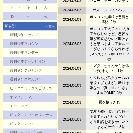
バニーキラー・カクテル
2024/06/03
ら
り
る
れ
ろ
2024/06/03
ボス イン マイハウス
わ
を
ん
ポンコツお嬢様は悪魔と
2024/06/03
契る 2巻
雑誌別
一覧へ
ポンコツ王太子のモブ姉
王女らしいけど、悪役令
週刊少年ジャンプ
嬢が可哀想なので助けよ
週刊少年マガジン
2024/06/03
うと思います～王女ルー
トがない！？なら作れば
週刊少年サンデー
いいのよ！～＠COMIC 3
巻
週刊少年チャンピオン
ミズダコちゃんからは逃
2024/06/03
週刊ヤングジャンプ
げられない！ 1巻
やり込んだ乙女ゲームの
週刊ヤングマガジン
悪役モブですが、断罪は
2024/06/03
嫌なので真っ当に生きま
ビッグコミックスピリッツ
す＠COMIC 2巻
ヤングアニマル
愛を振りきれ
2024/06/03
モーニング
悪友の俺がポンコツ騎士
ビッグコミックオリジナル
を見てられないんだが、
2024/06/03
どう世話を焼きゃいい？
ビッグコミック
～まどめ外伝～ 3巻
週刊コミックバンチ