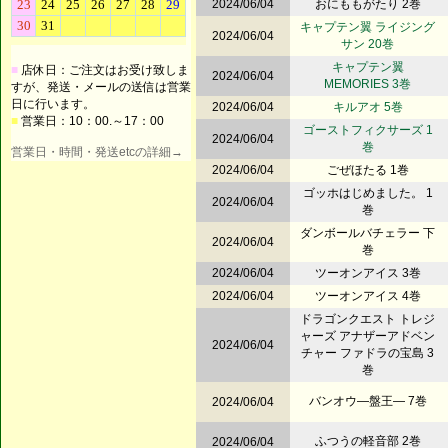
2024/06/04
おにももがたり 2巻
キャプテン翼 ライジング
2024/06/04
サン 20巻
キャプテン翼
■
店休日：ご注文はお受け致しま
2024/06/04
MEMORIES 3巻
すが、発送・メールの送信は営業
日に行います。
2024/06/04
キルアオ 5巻
■
営業日：10：00.～17：00
ゴーストフィクサーズ 1
2024/06/04
巻
営業日・時間・発送etcの詳細→
2024/06/04
ごぜほたる 1巻
ゴッホはじめました。 1
2024/06/04
巻
ダンボールバチェラー 下
2024/06/04
巻
2024/06/04
ツーオンアイス 3巻
2024/06/04
ツーオンアイス 4巻
ドラゴンクエスト トレジ
ャーズ アナザーアドベン
2024/06/04
チャー ファドラの宝島 3
巻
バンオウ―盤王― 7巻
2024/06/04
ふつうの軽音部 2巻
2024/06/04