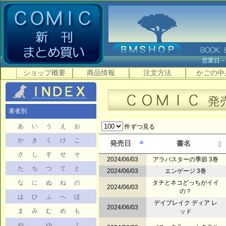
営業日
ショップ概要
商品情報
注文方法
かごの中
著者別
あ
い
う
え
お
件ずつ見る
か
き
く
け
こ
発売日
書名
さ
し
す
せ
そ
2024/06/03
アラバスターの季節 3巻
た
ち
つ
て
と
2024/06/03
エンゲージ 3巻
な
に
ぬ
ね
の
タチとネコどっちがイイ
2024/06/03
の？
は
ひ
ふ
へ
ほ
デイブレイク ディア レ
2024/06/03
ま
み
む
め
も
ッド
や
ゆ
よ