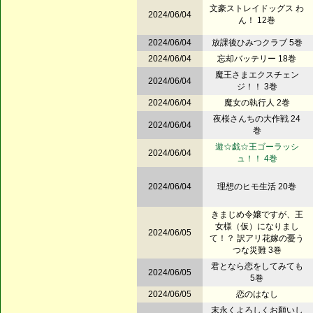
文豪ストレイドッグス わ
2024/06/04
ん！ 12巻
2024/06/04
放課後ひみつクラブ 5巻
2024/06/04
忘却バッテリー 18巻
魔王さまエクスチェン
2024/06/04
ジ！！ 3巻
2024/06/04
魔女の執行人 2巻
夜桜さんちの大作戦 24
2024/06/04
巻
遊☆戯☆王ゴーラッシ
2024/06/04
ュ！！ 4巻
2024/06/04
理想のヒモ生活 20巻
きまじめ令嬢ですが、王
女様（仮）になりまし
2024/06/05
て！？ 訳アリ花嫁の憂う
つな災難 3巻
君となら恋をしてみても
2024/06/05
5巻
2024/06/05
恋のはなし
末永くよろしくお願いし