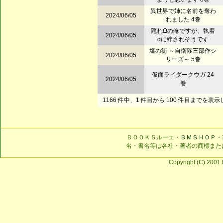
異世界で姉に名前を奪わ
2024/06/05
れました 4巻
隠れΩの俺ですが、執着
2024/06/05
αに絆されそうです
塩の街 ～自衛隊三部作シ
2024/06/05
リーズ～ 5巻
仮面ライダークウガ 24
2024/06/05
巻
1166 件中、1 件目から 100 件目までを表
ＢＯＯＫＳルーエ・
ＢＭＳＨＯＰ
・
名・書名等は各社・著者の商標また
Copyright (C) 2001 b