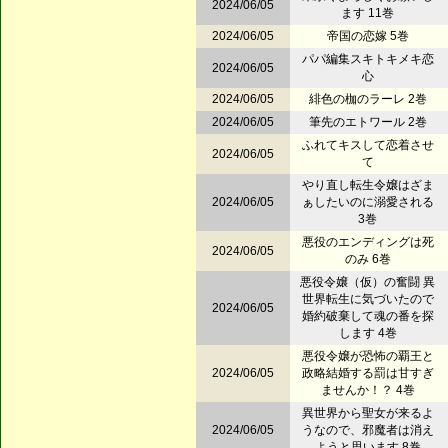
2024/06/05
ます 11巻
2024/06/05
帝国の恋嫁 5巻
パパ編集スキトキメキ恋
2024/06/05
心
2024/06/05
緋色の枷のラーレ 2巻
2024/06/05
筆先のエトワール 2巻
ふれてキスして恋着させ
2024/06/05
て
やり直し転生令嬢はざま
2024/06/05
ぁしたいのに溺愛される
3巻
悪役のエンディングは死
2024/06/05
のみ 6巻
悪役令嬢（仮）の奮闘 異
世界転生に気づいたので
2024/06/05
婚約破棄して魂の番を探
します 4巻
悪役令嬢が恐怖の覇王と
2024/06/05
政略結婚する罰は甘すぎ
ませんか！？ 4巻
異世界から聖女が来るよ
2024/06/05
うなので、邪魔者は消え
ようと思います 8巻