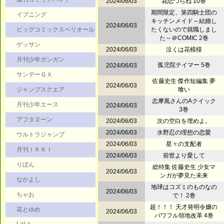
2024/06/03
花恋つらね 10巻
期間限定、第四騎士団の
イブニング
キッチンメイド～結婚し
2024/06/03
ビッグコミックスペリオール
たくないので就職しまし
た～＠COMIC 2巻
ゲッサン
2024/06/03
泣くは花模様
月刊少年ガンガン
孤児院テイマー 5巻
2024/06/03
サンデーＧＸ
佐藤史生 傑作短編集 夢
2024/06/03
ジャンプスクエア
喰い
志摩風さんのAクイック
月刊少年エース
2024/06/03
3巻
アフタヌーン
2024/06/03
次の空白を埋めよ。
2024/06/03
水野忍の理想の恋愛
ウルトラジャンプ
2024/06/03
星々の支配者
月刊ＩＫＫＩ
2024/06/03
前世より愛して
りぼん
総特集 佐藤史生 少女マ
2024/06/03
ンガが夢見た未来
なかよし
地球はコズミのものなの
2024/06/03
ちゃお
で！ 2巻
超！！！ 天才発明令嬢の
花とゆめ
2024/06/03
パワフル領地改革 4巻