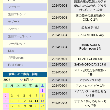
LaLa
魔王の俺が奴隷エルフを
2024/06/03
嫁にしたんだが、どう愛
クッキー
でればいい？ 12巻
別冊フレンド
薬の魔物の解雇理由＠
2024/06/03
COMIC 2巻
デザート
恋も過ぎれば
2024/06/03
ベツコミ
2024/06/04
BEAT＆MOTION 4巻
別冊マーガレット
マーガレット
DARK SOULS
2024/06/04
Redemption 1巻
Kiss
月刊flowers
2024/06/04
HEART GEAR 6巻
2024/06/04
SAKAMOTO DAYS 17巻
Feel Young
SKK ＜少女たちの世界＞
2024/06/04
営業日のご案内
詳細→
1巻
2024/06/04
アオのハコ 15巻
2024/06/04
アストロベイビー 1巻
エクソシストを堕とせな
2024/06/04
い 8巻
オオカミ男とぬりかべち
2024/06/04
ゃん 2巻