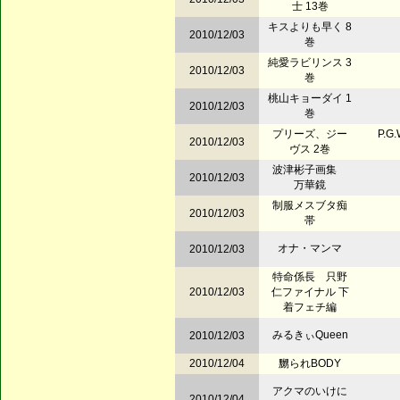
士 13巻
キスよりも早く 8
2010/12/03
巻
純愛ラビリンス 3
2010/12/03
巻
桃山キョーダイ 1
2010/12/03
巻
プリーズ、ジー
P.G
2010/12/03
ヴス 2巻
波津彬子画集
2010/12/03
万華鏡
制服メスブタ痴
2010/12/03
帯
オナ・マンマ
2010/12/03
特命係長 只野
2010/12/03
仁ファイナル 下
着フェチ編
みるきぃQueen
2010/12/03
2010/12/04
嬲られBODY
アクマのいけに
2010/12/04