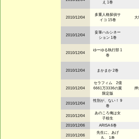
え 1巻
多重人格探偵サ
2010/12/04
大
イコ 15巻
妄筆ハルシネー
2010/12/04
ション 1巻
ゆーゆる執行部 1
2010/12/04
巻
2010/12/04
まかまか 2巻
セラフィム 2億
2010/12/04
6661万3336の翼
押
限定版
性別が、ない！ 9
2010/12/04
巻
あのころ俺は女
2010/12/04
子校生
2010/12/06
ARISA 6巻
先生に、あげ
2010/12/06
る。 1巻