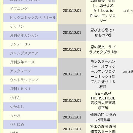
恋愛番長 命短
し、恋せよ乙
イブニング
2010/12/01
女！ Love is
コミッ
Power アンソロ
ビッグコミックスペリオール
ジー
ゲッサン
忍びよる恋はく
2010/12/01
せもの 2巻
月刊少年ガンガン
サンデーＧＸ
恋の呪文 ラブ
2010/12/01
ラブカタブラ 1巻
ジャンプスクエア
モンスターハン
月刊少年エース
ター オフィシ
アフタヌーン
ャルアンソロジ
am.
2010/12/01
ーコミック 3巻
ウルトラジャンプ
てんこ盛り！３
杯目
月刊ＩＫＫＩ
BE－BOP
りぼん
HIGHSCHOOL
2010/12/01
高校与太郎破邪
なかよし
顕正編
修羅の門 目覚め
ちゃお
2010/12/01
た闘鬼編
花とゆめ
将太の寿司 寿司
2010/12/01
修業スタート編