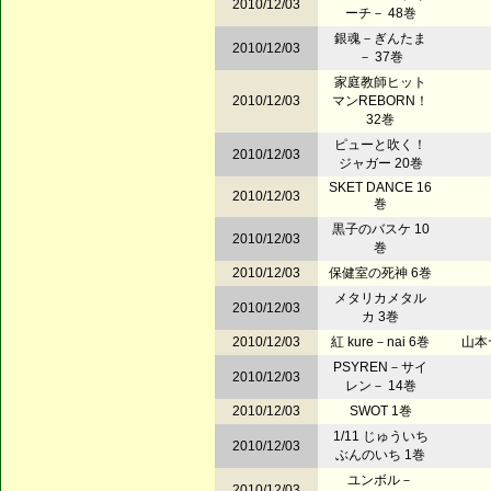
2010/12/03
ーチ－ 48巻
銀魂－ぎんたま
2010/12/03
－ 37巻
家庭教師ヒット
2010/12/03
マンREBORN！
32巻
ピューと吹く！
2010/12/03
ジャガー 20巻
SKET DANCE 16
2010/12/03
巻
黒子のバスケ 10
2010/12/03
巻
2010/12/03
保健室の死神 6巻
メタリカメタル
2010/12/03
カ 3巻
2010/12/03
紅 kure－nai 6巻
山本
PSYREN－サイ
2010/12/03
レン－ 14巻
2010/12/03
SWOT 1巻
1/11 じゅういち
2010/12/03
ぶんのいち 1巻
ユンボル－
2010/12/03