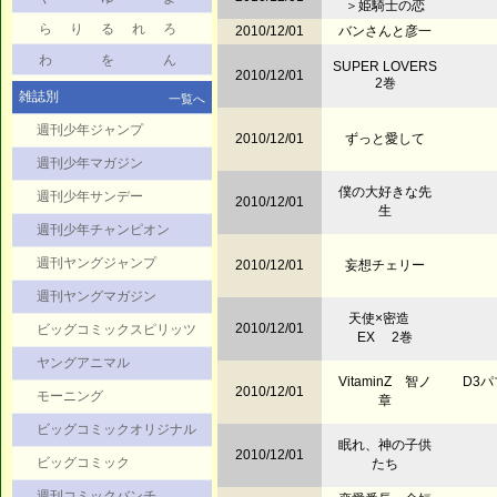
＞姫騎士の恋
ら
り
る
れ
ろ
2010/12/01
バンさんと彦一
わ
を
ん
SUPER LOVERS
2010/12/01
2巻
雑誌別
一覧へ
週刊少年ジャンプ
2010/12/01
ずっと愛して
週刊少年マガジン
僕の大好きな先
週刊少年サンデー
2010/12/01
生
週刊少年チャンピオン
週刊ヤングジャンプ
2010/12/01
妄想チェリー
週刊ヤングマガジン
天使×密造
2010/12/01
ビッグコミックスピリッツ
EX 2巻
ヤングアニマル
VitaminZ 智ノ
D3パ
2010/12/01
モーニング
章
ビッグコミックオリジナル
眠れ、神の子供
2010/12/01
ビッグコミック
たち
週刊コミックバンチ