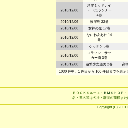
湾岸ミッドナイ
2010/12/06
ト C1ランナー
4巻
2010/12/06
彼岸島 33巻
2010/12/06
女神の鬼 17巻
なにわ友あれ 14
2010/12/06
巻
2010/12/06
ケッチン 5巻
コラソン サッ
2010/12/06
カー魂 3巻
2010/12/06
遊撃少女遊美 2巻
高橋
1030 件中、1 件目から 100 件目までを表
ＢＯＯＫＳルーエ・
ＢＭＳＨＯＰ
・
名・書名等は各社・著者の商標また
Copyright (C) 2001 b