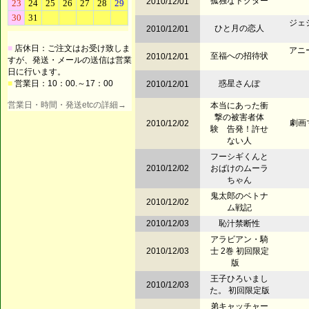
孤独なドクター
2010/12/01
ジェ
ひと月の恋人
2010/12/01
■
店休日：ご注文はお受け致しま
アニ
至福への招待状
2010/12/01
すが、発送・メールの送信は営業
日に行います。
■
営業日：10：00.～17：00
惑星さんぽ
2010/12/01
営業日・時間・発送etcの詳細→
本当にあった衝
撃の被害者体
劇画
2010/12/02
験 告発！許せ
ない人
フーシギくんと
2010/12/02
おばけのムーラ
ちゃん
鬼太郎のベトナ
2010/12/02
ム戦記
2010/12/03
恥汁禁断性
アラビアン・騎
2010/12/03
士 2巻 初回限定
版
王子ひろいまし
2010/12/03
た。 初回限定版
弟キャッチャー