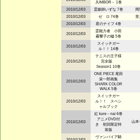
JUMBOR－ 1巻
2010/12/03
霊媒師いずな 7巻
岡
2010/12/03
ゼ ロ 74巻
里
2010/12/03
君のナイフ 4巻
霊能力者 小田
2010/12/03
霧響子の嘘 5巻
スイッチガー
2010/12/03
ル！！ 14巻
テニスの王子様
2010/12/03
完全版
Season1 10巻
ONE PIECE 尾田
栄一郎画集
2010/12/03
SHARK COLOR
WALK 5巻
スイッチガー
2010/12/03
ル！！ スペシ
ャルブック
紅 kure－nai 6巻
アニメDVD付
山本
2010/12/03
き 初回限定特
装版
ヴァンパイア騎
2010/12/03