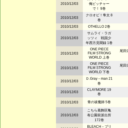
2010/12/03
俺ピッチャー
で！ 9巻
クロオビ！隼太 8
2010/12/03
巻
2010/12/03
OTHELLO 2巻
サムライ・ラガ
2010/12/03
ッツィ 戦国少
年西方見聞録 1巻
ONE PIECE
尾田
FILM STRONG
2010/12/03
WORLD 上巻
ONE PIECE
尾田
FILM STRONG
2010/12/03
WORLD 下巻
Ｄ.Gray－man 21
2010/12/03
巻
CLAYMORE 19
2010/12/03
巻
青の祓魔師 5巻
2010/12/03
こちら葛飾区亀
2010/12/03
有公園前派出所
172巻
BLEACH－ブリ