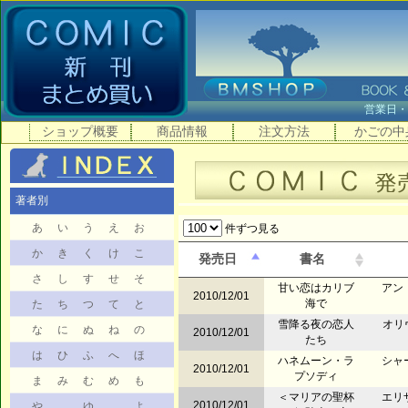
営業日
ショップ概要
商品情報
注文方法
かごの中
著者別
あ
い
う
え
お
件ずつ見る
か
き
く
け
こ
発売日
書名
さ
し
す
せ
そ
甘い恋はカリブ
アン
2010/12/01
海で
た
ち
つ
て
と
雪降る夜の恋人
オリ
な
に
ぬ
ね
の
2010/12/01
たち
は
ひ
ふ
へ
ほ
ハネムーン・ラ
シャ
2010/12/01
プソディ
ま
み
む
め
も
＜マリアの聖杯
エリ
2010/12/01
や
ゆ
よ