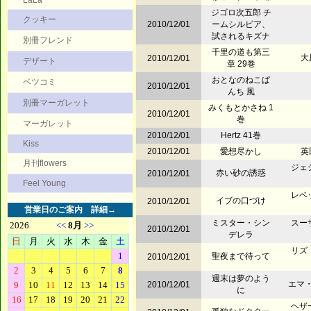
LaLa
ジゴロ次五郎 チ
クッキー
2010/12/01
ームシルビア、
試されるキズナ
別冊フレンド
千里の道も第三
大
2010/12/01
デザート
章 29巻
おとなのねこぱ
ベツコミ
2010/12/01
んち 風
別冊マーガレット
みくもとかさね 1
2010/12/01
巻
マーガレット
2010/12/01
Hertz 41巻
Kiss
2010/12/01
愛想尽かし
英
月刊flowers
ジェ
赤い砂の誘惑
2010/12/01
Feel Young
レベ
イブの口づけ
2010/12/01
営業日のご案内
詳細→
ミスター・シン
スー
2010/12/01
デレラ
リズ
聖夜まで待って
2010/12/01
週末は夢のよう
エマ・
2010/12/01
に
ヘザ