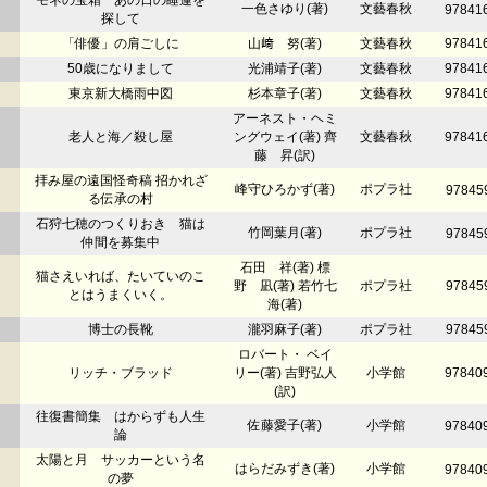
モネの宝箱 あの日の睡蓮を
一色さゆり(著)
文藝春秋
97841
探して
「俳優」の肩ごしに
山﨑 努(著)
文藝春秋
97841
50歳になりまして
光浦靖子(著)
文藝春秋
97841
東京新大橋雨中図
杉本章子(著)
文藝春秋
97841
アーネスト・ヘミ
老人と海／殺し屋
ングウェイ(著) 齊
文藝春秋
97841
藤 昇(訳)
拝み屋の遠国怪奇稿 招かれざ
峰守ひろかず(著)
ポプラ社
97845
る伝承の村
石狩七穂のつくりおき 猫は
竹岡葉月(著)
ポプラ社
97845
仲間を募集中
石田 祥(著) 標
猫さえいれば、たいていのこ
野 凪(著) 若竹七
ポプラ社
97845
とはうまくいく。
海(著)
博士の長靴
瀧羽麻子(著)
ポプラ社
97845
ロバート・ ベイ
リッチ・ブラッド
リー(著) 吉野弘人
小学館
97840
(訳)
往復書簡集 はからずも人生
佐藤愛子(著)
小学館
97840
論
太陽と月 サッカーという名
はらだみずき(著)
小学館
97840
の夢