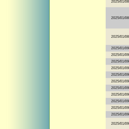
2025/01/08
2025/01/08
2025/01/08
2025/01/09
2025/01/09
2025/01/09
2025/01/09
2025/01/09
2025/01/09
2025/01/09
2025/01/09
2025/01/09
2025/01/09
2025/01/09
2025/01/09