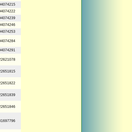
月
０６
月
94074215
０４
月
０４
月
０５
月
94074222
０３
月
０３
月
０４
月
94074239
０２
月
０２
月
０３
月
94074246
０１
月
０１
月
０２
月
94074253
２０２２
月
２０２２
１２
０１
１２
94074284
月
月
月
１１
２０２
１１
月
２
月
94074291
１０
１２
１０
月
月
月
０９
１１
０９
22621078
月
月
月
０８
１０
０８
月
月
月
22651815
０７
０９
０７
月
月
月
０６
０８
０６
22651822
月
月
月
０５
０７
０５
月
月
月
０
０６
０４
22651839
４月
月
月
０
０５
０３
３月
月
月
22651846
０
０４
０２
２月
月
月
０
０３
０１
１月
月
月
81697796
２０２１
０２
２０２１
１
月
１２
２月
０１
月