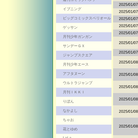
2025/01/07
イブニング
2025/01/07
ビッグコミックスペリオール
2025/01/07
2025/01/07
ゲッサン
2025/01/07
月刊少年ガンガン
2025/01/07
サンデーＧＸ
2025/01/07
ジャンプスクエア
2025/01/08
月刊少年エース
アフタヌーン
2025/01/08
ウルトラジャンプ
2025/01/08
月刊ＩＫＫＩ
2025/01/08
りぼん
なかよし
2025/01/08
ちゃお
2025/01/08
花とゆめ