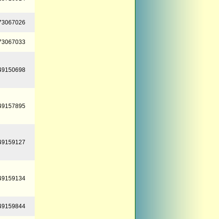
月
月
月
１１
０２
０４
月
月
月
１０
０１
０３
73067026
月
月
月
０９
２０１５
０２
月
１２
月
０８
月
０１
73067033
月
１１
月
０７
月
２０１４
月
１０
１２
０６
月
月
49150698
月
０９
１１
０５
月
月
月
０８
１０
０４
月
月
月
０７
０９
０３
月
月
49157895
月
０６
０８
０２
月
月
月
０５
０７
０１
月
月
月
０４
０６
２０１４
月
月
１２
０３
０５
49159127
月
月
月
１１
０２
０４
月
月
月
１０
０１
０３
月
月
月
０９
２０１４
０２
49159134
月
１２
月
０８
月
０１
月
１１
月
０７
月
２０１３
月
１０
１２
49159844
０６
月
月
月
０９
１１