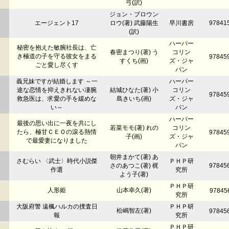
弓(訳)
ジョン・ブロウン
エージェント17
ロウ(著) 武藤陽生
早川書房
97841
(訳)
ハーパー
秘密を抱えた敏腕社長は、亡
春密まつり(著) う
コリン
き極道の子を守る彼女をまる
97845
すくち(画)
ズ・ジャ
ごと愛し尽くす
パン
義兄妹ですが結婚します ～一
ハーパー
途な恋情を抑えきれない凄腕
結城ひなた(著) 小
コリン
97845
救急医は、求愛の手を緩めな
島きいち(画)
ズ・ジャ
い～
パン
ハーパー
最後の思い出に一夜を共にし
若菜モモ(著) れの
コリン
たら、極甘ＣＥＯの滾る熱情
97845
子(画)
ズ・ジャ
で最愛妻になりました
パン
朝井まかて(著) あ
さむらい 〈武士〉時代小説傑
ＰＨＰ研
さのあつこ(著) 梶
97845
作選
究所
よう子(著)
ＰＨＰ研
人形姫
山本幸久(著)
97845
究所
大阪府警 遠楓ハルカの捜査日
ＰＨＰ研
松嶋智左(著)
97845
報
究所
ＰＨＰ研