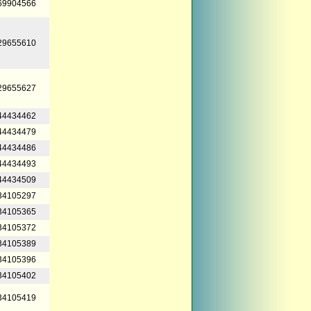
69904566
１１
０２
０４
月
月
月
１０
０１
０３
月
月
月
０９
２０１８
０２
29655610
月
１２
月
０８
月
０１
月
１１
月
０７
月
２０１７
月
１０
１２
29655627
０６
月
月
月
０９
１１
０５
月
月
月
０８
１０
44434462
０４
月
月
月
０７
０９
44434479
０３
月
月
44434486
月
０６
０８
０２
月
月
44434493
月
０５
０７
０１
月
月
44434509
月
０４
０６
２０１７
月
月
34105297
１２
０３
０５
月
月
月
34105365
１１
０２
０４
月
月
月
34105372
１０
０１
０３
月
月
月
34105389
０９
２０１７
０２
月
１２
月
34105396
０８
月
０１
月
１１
月
34105402
０７
月
２０１６
月
１０
１２
34105419
０６
月
月
月
０９
１１