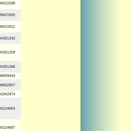
１
月
１１
09421599
１月
２０２
月
１
１
１０
０月
１２
月
09421605
０
月
０９
９月
１１
月
０
月
０８
８月
１０
月
09421612
０
月
０７
７月
０９
月
０
月
０６
34351242
６月
０８
月
０
月
０５
５月
０７
月
０
月
０４
34351259
４月
０６
月
０
月
０３
３月
０５
月
０
月
０２
34351266
２月
０４
月
０
月
０１
１月
０３
月
99059444
２０２０
月
２０２０
１２
０２
１２月
99062857
月
月
１１月
１１
０１
１０月
月
月
０９月
01942974
１０
２０２
０８月
月
０
０７月
０９
１２
０６月
月
月
０５月
50124663
０８
１１
０４月
月
月
０３月
０７
１０
０２月
月
月
０１月
０６
０９
２０１９
50124687
月
月
１２月