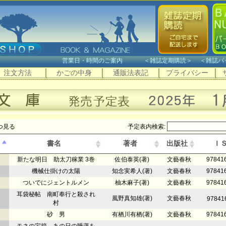
営業日・時間のご案内
＜
雑誌定期購読
＞ ＜
雑誌バ
注文方法
かごの中身
通販法表記
プライバシー
つ見る
予定表内検索:
書名
著者
出版社
Ｉ
新たな明日 助太刀稼業 3巻
佐伯泰英(著)
文藝春秋
97841
機械仕掛けの太陽
知念実希人(著)
文藝春秋
97841
ついでにジェントルメン
柚木麻子(著)
文藝春秋
97841
耳袋秘帖 南町奉行と殺され
風野真知雄(著)
文藝春秋
97841
村
砂 男
有栖川有栖(著)
文藝春秋
97841