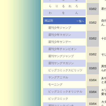
ら
り
る
れ
ろ
君
03/02
わ
を
ん
雑誌別
自
一覧へ
03/02
ん
週刊少年ジャンプ
週刊少年マガジン
03/02
十
週刊少年サンデー
週刊少年チャンピオン
03/02
そ
週刊ヤングジャンプ
週刊ヤングマガジン
異
03/03
ビッグコミックスピリッツ
ら
ヤングアニマル
あ
03/04
と
モーニング
エ
ビッグコミックオリジナル
03/04
愛
ビッグコミック
カ
03/04
週刊コミックバンチ
ら