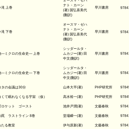
オースマ・ゼハ
ナト・カーン
い滝 上巻
早川書房
9784
(著) 国弘喜美代
(翻訳)
オースマ・ゼハ
ナト・カーン
い滝 下巻
早川書房
9784
(著) 国弘喜美代
(翻訳)
シッダールタ・
胞―ミクロの生命史― 上巻
ムカジー(著) 田
早川書房
9784
中文(翻訳)
シッダールタ・
胞―ミクロの生命史― 下巻
ムカジー(著) 田
早川書房
9784
中文(翻訳)
ヨタの会議は30分
山本大平(著)
PHP研究所
9784
白くて眠れなくなる宇宙 （仮）
高水裕一(著)
PHP研究所
9784
町ロケット ゴースト
池井戸潤(著)
文藝春秋
9784
の罠 ラストライン 8巻
堂場瞬一(著)
文藝春秋
9784
わたる教室
伊与原新(著)
文藝春秋
9784