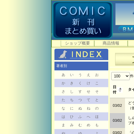
ショップ概要
商品情報
著者別
あ
い
う
え
お
件
か
き
く
け
こ
日
タ
さ
し
す
せ
そ
付
た
ち
つ
て
と
日
タ
ど
付
03/02
（
な
に
ぬ
ね
の
は
ひ
ふ
へ
ほ
し
03/02
ブ
ま
み
む
め
も
03/02
「
や
ゆ
よ