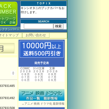
ＴＯＰＩＸ
キンシオタニのブックカバーをお
付けします。
SEARCH
ックナンバー
＞
サイトマップ
お問い合わせ
発売予定表
COMIC
ｺﾐｯｸ文庫
文庫
２０２６
２０２６
２０２６
０８月
０８月
０８月
０７月
０７月
０７月
０６月
０６月
０６月
０５月
０５月
０５月
837931485
０４月
０４月
０４月
０３月
０３月
０３月
０２月
０２月
０２月
０１月
０１月
０１月
２０２５
２０２
２０２５
837931492
１２月
５
１２月
１１月
１２月
１１月
→アニメ 映画 ドラマ化 最新情報
１０月
１１月
１０月
837931508