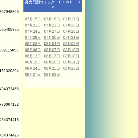
０９月
１０月
０９月
発売日別コミック ＬＩＮＥ Ｕ
０８月
０９月
０８月
Ｐ
０７月
０８月
０７月
０６月
０７月
０６月
867948866
０５月
０６月
０５月
０４月
０５月
０４月
07月15日
07月16日
07月17日
０３月
０４月
０３月
07月21日
07月22日
07月23日
０２月
０３月
０２月
065405895
０１月
０２月
０１月
07月24日
07月27日
07月28日
２０２４
０１月
２０２４
１２月
２０２
１２月
07月29日
07月30日
07月31日
１１月
４
１１月
08月03日
08月04日
08月05日
１０月
１２月
１０月
０９月
１１月
０９月
08月06日
08月07日
08月10日
302115853
０８月
１０月
０８月
０７月
０９月
０７月
08月12日
08月17日
08月18日
０６月
０８月
０６月
08月19日
08月20日
08月21日
０５月
０７月
０５月
０４月
０６月
０４月
08月24日
08月25日
08月26日
０３月
０５月
０３月
151320804
０２月
０４月
０２月
08月27日
08月28日
０１月
０３月
０１月
２０２３
０２月
２０２３
１２
０１月
１２
434373466
月
２０２
月
１１
３
１１
月
１２
月
１０
月
１０
月
１１
月
773067132
０９
月
０９
月
１０
月
０８
月
０８
月
０９
月
434374418
０７
月
０７
月
０８
月
０６
月
０６
月
０７
月
434374425
０５
月
０５