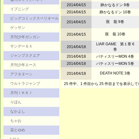
2014/04/15
静かなるドン 9巻
イブニング
2014/04/15
静かなるドン 10巻
ビッグコミックスペリオール
医 龍 9巻
2014/04/15
ゲッサン
医 龍 10巻
2014/04/15
月刊少年ガンガン
LIAR GAME 第１章 6
サンデーＧＸ
2014/04/18
巻
ジャンプスクエア
2014/04/18
パティスリーMON 4巻
2014/04/18
パティスリーMON 5巻
月刊少年エース
DEATH NOTE 3巻
2014/04/18
アフタヌーン
ウルトラジャンプ
25 件中、1 件目から 25 件目までを表示し
月刊ＩＫＫＩ
りぼん
なかよし
ちゃお
花とゆめ