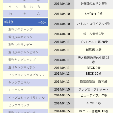
９番目のムサシ 8巻
2014/04/10
ら
り
る
れ
ろ
わ
を
ん
シグルイ 4巻
2014/04/10
雑誌別
一覧へ
バトル・ロワイアル 4巻
2014/04/10
週刊少年ジャンプ
妖 八犬伝 1巻
2014/04/10
週刊少年マガジン
2014/04/11
ゴッドハンド輝 28巻
週刊少年サンデー
創竜伝 上巻
2014/04/11
週刊少年チャンピオン
天才柳沢教授の生活 16
週刊ヤングジャンプ
2014/04/11
巻
週刊ヤングマガジン
2014/04/11
BECK 9巻
2014/04/11
BECK 10巻
ビッグコミックスピリッツ
怪談百物語 新耳袋
2014/04/11
ヤングアニマル
2014/04/15
アレグロ・アジタート
モーニング
2014/04/15
ビューティフル 2巻
ビッグコミックオリジナル
ARMS 1巻
2014/04/15
ビッグコミック
2014/04/15
Dr.コトー診療所 13巻
週刊コミックバンチ