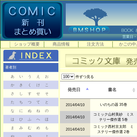
営業日
ショップ概要
商品情報
注文方法
かごの中
著者別
あ
い
う
え
お
件ずつ見る
か
き
く
け
こ
発売日
書名
さ
し
す
せ
そ
た
ち
つ
て
と
いのちの器 35巻
2014/04/10
な
に
ぬ
ね
の
コミック山村美紗 ミス
2014/04/10
は
ひ
ふ
へ
ほ
テリー傑作選 5巻
コミック西村京太郎 ミ
ま
み
む
め
も
2014/04/10
ステリー傑作選 2巻
や
ゆ
よ