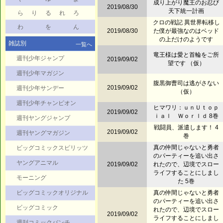
成り上がり魔王のお忍び
2019/08/30
天下統一計画
ら
り
る
れ
ろ
クロの戦記 異世界転移し
わ
を
ん
2019/08/30
た僕が最強なのはベッド
の上だけのようです
雑誌別
一覧へ
竜王様は愛と首輪をご所
週刊少年ジャンプ
2019/09/02
望です （仮）
週刊少年マガジン
腹黒御曹司は逃がさない
2019/09/02
週刊少年サンデー
（仮）
週刊少年チャンピオン
ヒマワリ：ｕｎＵｔｏｐ
2019/09/02
ｉａｌ Ｗｏｒｌｄ 8巻
週刊ヤングジャンプ
戦闘員、派遣します！ 4
2019/09/02
週刊ヤングマガジン
巻
真の仲間じゃないと勇者
ビッグコミックスピリッツ
のパーティーを追い出さ
ヤングアニマル
2019/09/02
れたので、辺境でスロー
ライフすることにしまし
モーニング
た 5巻
ビッグコミックオリジナル
真の仲間じゃないと勇者
のパーティーを追い出さ
ビッグコミック
れたので、辺境でスロー
2019/09/02
ライフすることにしまし
週刊コミックバンチ