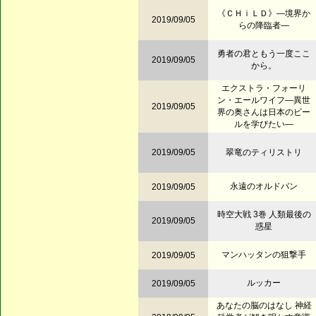
《ＣＨｉＬＤ》―境界か
2019/09/05
らの降臨者―
勇者の君ともう一度ここ
2019/09/05
から。
エクストラ・フォーリ
ン・エールワイフ―異世
2019/09/05
界の奥さんは日本のビー
ルを学びたい―
2019/09/05
翠竜のティリストリ
永遠のオルドバン
2019/09/05
時空大戦 3巻 人類最後の
2019/09/05
惑星
マンハッタンの狙撃手
2019/09/05
ルッカー
2019/09/05
あなたの脳のはなし 神経