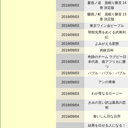
夏燕ノ道 居眠り磐音 14
2019/09/03
巻 決定版
驟雨ノ町 居眠り磐音 15
2019/09/03
巻 決定版
2019/09/03
東京ワイン会ピープル
明智光秀をめぐる武将列
2019/09/03
伝
2019/09/03
よみがえる変態
2019/09/03
肉体百科
奇跡のチーム ラグビー日
2019/09/03
本代表、南アフリカに勝
つ
2019/09/03
バブル・バブル・バブル
アンの青春
2019/09/03
わが母なるロージー
2019/09/03
きみの言い訳は最高の芸
2019/09/04
術
食いしん坊な台所
2019/09/04
結果を出せる人になる！