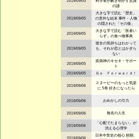
2019/09/05
科学者が解き明かす意識
の謎
大きな字で読む「歴史」
2019/09/05
の意外な結末 事件・人物
の隠された「その後」
大きな字で読む「医者い
2019/09/05
らず」の食べ物事典
彼女の気持ちはわかって
2019/09/05
も、それが恋とはかぎら
ない
疫病神のキセキ・サポー
2019/09/05
ト
2019/09/05
Ｇｏ Ｆｏｒｗａｒｄ！
スヌーピーのもっと気楽
2019/09/06
に 5巻 好きになったら
おめかしの引力
2019/09/06
無名の人生
2019/09/06
「心配でたまらない」が
2019/09/06
消える心理学
日本中世史の核心 頼朝、
2019/09/06