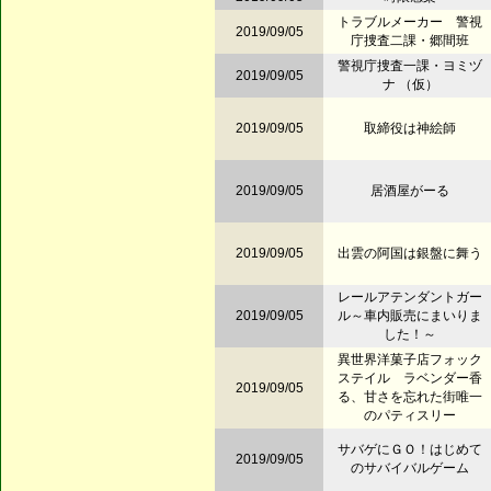
トラブルメーカー 警視
2019/09/05
庁捜査二課・郷間班
警視庁捜査一課・ヨミヅ
2019/09/05
ナ （仮）
2019/09/05
取締役は神絵師
2019/09/05
居酒屋がーる
2019/09/05
出雲の阿国は銀盤に舞う
レールアテンダントガー
2019/09/05
ル～車内販売にまいりま
した！～
異世界洋菓子店フォック
ステイル ラベンダー香
2019/09/05
る、甘さを忘れた街唯一
のパティスリー
サバゲにＧＯ！はじめて
2019/09/05
のサバイバルゲーム