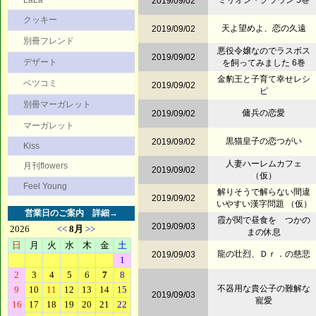
LaLa
ミリオン・クラウン 5巻
2019/09/02
クッキー
天よ望めよ、恋の久遠
2019/09/02
別冊フレンド
悪役令嬢なのでラスボス
2019/09/02
デザート
を飼ってみました 6巻
金豹王と子育て幸せレシ
ベツコミ
2019/09/02
ピ
別冊マーガレット
傭兵の恋愛
2019/09/02
マーガレット
黒猫皇子の恋つがい
2019/09/02
Kiss
人妻ハーレムカフェ
月刊flowers
2019/09/02
（仮）
Feel Young
解りそうで解らない間違
2019/09/02
いやすい漢字問題 （仮）
営業日のご案内
詳細→
霞が関で昼食を つかの
2019/09/03
まの休息
龍の壮烈、Ｄｒ．の慈悲
2019/09/03
不器用な貴公子の難解な
2019/09/03
寵愛