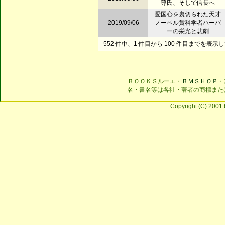
尊氏、そして信長へ
愛国心を裏切られた天才
2019/09/06
ノーベル賞科学者ハーバ
ーの栄光と悲劇
552 件中、1 件目から 100 件目までを表示
ＢＯＯＫＳルーエ・
ＢＭＳＨＯＰ
・
名・書名等は各社・著者の商標また
Copyright (C) 2001 b