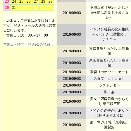
不埒な蜜月契約～おじさ
ま侯爵は新妻を手放さな
2019/09/03
い～
■
店休日：ご注文はお受け致しま
すが、発送・メールの送信は営業
イケメン社長の恋人権限
日に行います。
～くじ引きは溺愛のワ
2019/09/03
■
営業日：10：00.～17：00
ナ！？～
営業日・時間・発送etcの詳細→
東京會舘とわたし 上巻 旧
2019/09/03
館
東京會舘とわたし 下巻 新
2019/09/03
館
2019/09/03
裏切りのホワイトカード
2019/09/03
スタフ ｓｔａｐｈ
2019/09/03
ラストレター
2019/09/03
影 裏
美女二万両強奪のからく
2019/09/03
り 縮尻鏡三郎
どうかこの声が、あなた
2019/09/03
に届きますように
強 奪 八丁堀「鬼彦組」
2019/09/03
激闘篇