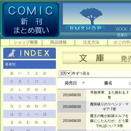
営業日
ショップ概要
商品情報
注文方法
かごの中
著者別
あ
い
う
え
お
件ずつ見る
か
き
く
け
こ
発売日
書名
さ
し
す
せ
そ
常敗将軍、また敗れる 3
2019/08/30
巻
た
ち
つ
て
と
魔術破りのリベンジ・マ
な
に
ぬ
ね
の
2019/08/30
ギア 7巻
は
ひ
ふ
へ
ほ
魔王の俺が奴隷エルフを
2019/08/30
嫁にしたんだが、どう愛
ま
み
む
め
も
でればいい？ 9巻
や
ゆ
よ