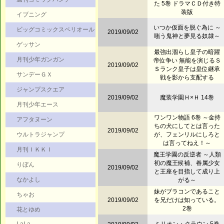
た 5巻 ドラマＣＤ付き特
装版
イブニング
いつか仮面を脱ぐ為に ～
ビッグコミックスペリオール
2019/09/02
嗤う鬼神と夢見る奴隷～
ゲッサン
最強出涸らし皇子の暗躍
月刊少年ガンガン
帝位争い 無能を演じるＳ
2019/09/02
Ｓランク皇子は皇位継承
サンデーＧＸ
戦を影から支配する
ジャンプスクエア
2019/09/02
魔装学園Ｈ×Ｈ 14巻
月刊少年エース
ワンワン物語 6巻 ～金持
アフタヌーン
ちの犬にしてとは言った
2019/09/02
ウルトラジャンプ
が、フェンリルにしろと
は言ってねえ！～
月刊ＩＫＫＩ
魔王学園の反逆者 ～人類
初の魔王候補、眷属少女
りぼん
2019/09/02
と王座を目指して成り上
なかよし
がる～
妹がブラコンであること
ちゃお
2019/09/02
を兄だけは知っている。
2巻
花とゆめ