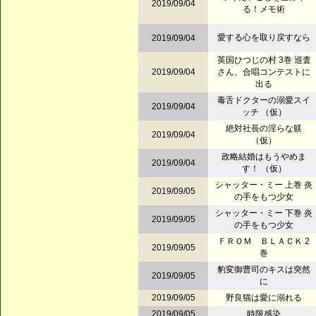
2019/09/04
る！メモ術
愛する心を取り戻すなら
2019/09/04
英国ひつじの村 3巻 巡査
2019/09/04
さん、合唱コンテストに
出る
毒舌ドクターの溺愛スイ
2019/09/04
ッチ （仮）
絶対社長の淫らな躾
2019/09/04
（仮）
政略結婚はもうやめま
2019/09/04
す！ （仮）
シャッター・ミー 上巻 炎
2019/09/05
の手をもつ少女
シャッター・ミー 下巻 炎
2019/09/05
の手をもつ少女
ＦＲＯＭ ＢＬＡＣＫ 2
2019/09/05
巻
豹変御曹司のキスは突然
2019/09/05
に
2019/09/05
野良猫は愛に溺れる
2019/09/05
時限感染