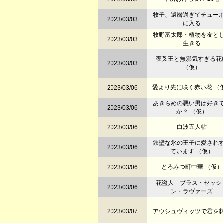
牧子、還暦過ぎてチュー
2023/03/03
に入る
牧野富太郎・植物を友と
2023/03/03
生きる
夜叉王と無邪気すぎる花
2023/03/03
（仮）
愛より先に咲く赤い花 （
2023/03/06
あきらめの悪い男は好き
2023/03/06
か？ （仮）
白波五人帖
2023/03/06
鉄壁な氷の王子に愛され
2023/03/06
ています （仮）
とろみつ町中華 （仮）
2023/03/06
花盗人 ブラス・セッシ
2023/03/06
ン・ラヴァーズ
2023/03/07
アウシュヴィッツで君を