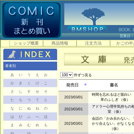
営業日
ショップ概要
商品情報
注文方法
かごの中
著者別
あ
い
う
え
お
件ずつ見る
か
き
く
け
こ
発売日
書名
さ
し
す
せ
そ
時間を忘れるほど面白い
2023/03/01
草のふしぎ （仮）
た
ち
つ
て
と
アドラー心理学気持ちの
な
に
ぬ
ね
の
2023/03/01
室 （仮）
は
ひ
ふ
へ
ほ
会話の「かみ合わない」
2023/03/01
かり合えない」がなくな
ま
み
む
め
も
（仮）
や
ゆ
よ