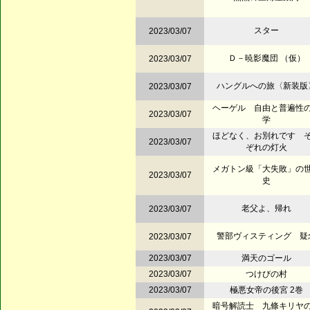
スター
2023/03/07
Ｄ－暁影魔団 （仮）
2023/03/07
ハングルへの旅〈新装版
2023/03/07
ヘーゲル 自由と普遍性
2023/03/07
学
ほどなく、お別れです 
2023/03/07
ぞれの灯火
メガトン級「大失敗」の
2023/03/07
史
老父よ、帰れ
2023/03/07
警部ヴィスティング 疑
2023/03/07
2023/03/07
満天のゴール
2023/03/07
つけびの村
2023/03/07
極悪女帝の後宮 2巻
暗号解読士 九條キリヤ