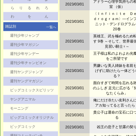
アドラー心理学気持ちの
2023/03/01
室 （仮）
ら
り
る
れ
ろ
〈Ｉｎｆｉｎｉｔｅ Ｄ
わ
を
ん
ｄｒｏｇｒａｍ〉―イン
2023/03/01
ニット・デンドログラム
雑誌別
一覧へ
20巻
週刊少年ジャンプ
英雄王、武を極めるため
2023/03/01
す 9巻 ～そして、世界最
週刊少年マガジン
見習い騎士♀～
王子様は私のよわよわ光
週刊少年サンデー
2023/03/01
をご所望です
週刊少年チャンピオン
男嫌いな美人姉妹を名前
2023/03/01
げずに助けたら一体どう
週刊ヤングジャンプ
る？
週刊ヤングマガジン
面白すぎて時間を忘れる
2023/03/01
のふしぎ 足元に広がる「
ビッグコミックスピリッツ
なたくらみ」
ヤングアニマル
俺にだけ冷たい友利さん
2023/03/01
アカ知ってると言ったら
モーニング
貴公子は運命の宝石に口
2023/03/01
ビッグコミックオリジナル
る
ビッグコミック
凶王の息子と甘露の契
2023/03/01
週刊コミックバンチ