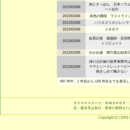
肉とすっぽん 日本ソウ
2023/03/08
ート紀行
2023/03/08
灰色の階段 ラストライ
2023/03/08
ハリネズミのジレンマ
2023/03/08
メタボラ
妖異幻怪 陰陽師・安倍
2023/03/08
トリビュート
2023/03/08
わかれ縁 狸穴屋お始末
姉の元許嫁の政界御曹司
ママとシークレットベビ
2023/03/09
抱きしめて離さない
497 件中、1 件目から 100 件目までを表示
ＢＯＯＫＳルーエ・
ＢＭＳＨＯＰ
・
名・書名等は各社・著者の商標また
Copyright (C) 2001 b