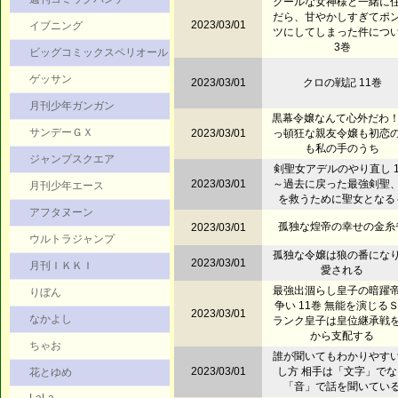
クールな女神様と一緒に
だら、甘やかしすぎてポ
2023/03/01
イブニング
ツにしてしまった件につ
3巻
ビッグコミックスペリオール
ゲッサン
2023/03/01
クロの戦記 11巻
月刊少年ガンガン
黒幕令嬢なんて心外だわ！
サンデーＧＸ
2023/03/01
っ頓狂な親友令嬢も初恋
も私の手のうち
ジャンプスクエア
剣聖女アデルのやり直し 
2023/03/01
～過去に戻った最強剣聖
月刊少年エース
を救うために聖女となる
アフタヌーン
孤独な煌帝の幸せの金糸
2023/03/01
ウルトラジャンプ
孤独な令嬢は狼の番にな
2023/03/01
月刊ＩＫＫＩ
愛される
最強出涸らし皇子の暗躍
りぼん
争い 11巻 無能を演じる
2023/03/01
なかよし
ランク皇子は皇位継承戦
から支配する
ちゃお
誰が聞いてもわかりやす
2023/03/01
し方 相手は「文字」でな
花とゆめ
「音」で話を聞いてい