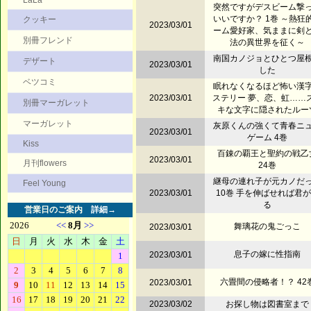
LaLa
突然ですがデスビーム撃
いいですか？ 1巻 ～熱狂
クッキー
2023/03/01
ーム愛好家、気ままに剣
別冊フレンド
法の異世界を征く～
南国カノジョとひとつ屋
デザート
2023/03/01
した
ベツコミ
眠れなくなるほど怖い漢
2023/03/01
ステリー 夢、恋、虹……
別冊マーガレット
キな文字に隠されたルー
マーガレット
灰原くんの強くて青春ニ
2023/03/01
ゲーム 4巻
Kiss
百錬の覇王と聖約の戦乙
2023/03/01
月刊flowers
24巻
継母の連れ子が元カノだ
Feel Young
2023/03/01
10巻 手を伸ばせれば君
る
営業日のご案内
詳細→
舞璃花の鬼ごっこ
2023/03/01
息子の嫁に性指南
2023/03/01
六畳間の侵略者！？ 42
2023/03/01
2023/03/02
お探し物は図書室まで