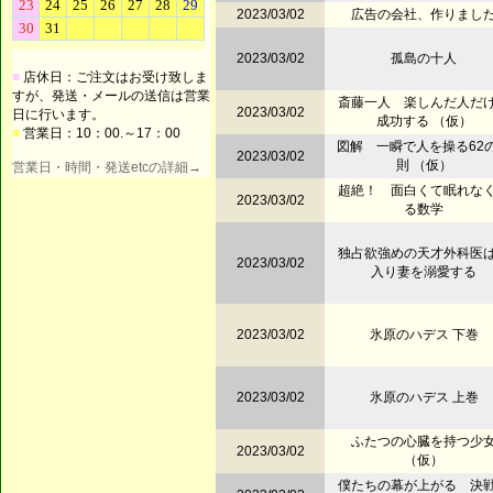
2023/03/02
広告の会社、作りまし
2023/03/02
孤島の十人
■
店休日：ご注文はお受け致しま
すが、発送・メールの送信は営業
斎藤一人 楽しんだ人だ
2023/03/02
日に行います。
成功する （仮）
■
営業日：10：00.～17：00
図解 一瞬で人を操る62
2023/03/02
則 （仮）
営業日・時間・発送etcの詳細→
超絶！ 面白くて眠れな
2023/03/02
る数学
独占欲強めの天才外科医
2023/03/02
入り妻を溺愛する
2023/03/02
氷原のハデス 下巻
2023/03/02
氷原のハデス 上巻
ふたつの心臓を持つ少
2023/03/02
（仮）
僕たちの幕が上がる 決