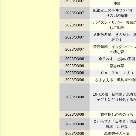
2023/03/07
件簿
紙鑑定士の事件ファイル
2023/03/07
りの刃の断罪
ポイズン・リバー 異形
2023/03/07
む湿地帯
＃拡散希望 その炎上、
2023/03/07
衣です
禁断領域 イックンジュ
2023/03/07
の棲む森
2023/03/08
金子みすゞと詩の王国
2023/03/08
恋忘れ草
2023/03/08
Ｇｏ Ｔｏ マリコ
2023/03/08
さまよえる古道具屋の物
10代の脳 反抗期と思春
2023/03/08
子どもにどう対処する
2023/03/08
将棋指しの腹のうち
０から学ぶ「日本史」
2023/03/08
戦国・江戸篇
2023/03/08
高峰秀子の言葉