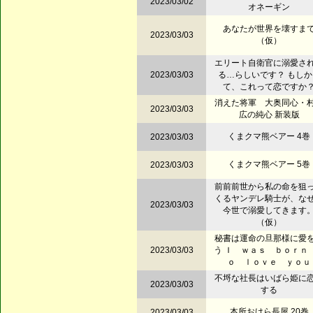
2023/03/02
オネーギン
あなたが世界を壊すま
2023/03/03
（仮）
エリート自衛官に溺愛さ
2023/03/03
る…らしいです？ もしか
て、これって恋ですか
消えた将軍 大奥同心・
2023/03/03
広の純心 新装版
くまクマ熊ベアー 4巻
2023/03/03
くまクマ熊ベアー 5巻
2023/03/03
前前前世から私の命を狙
くるヤンデレ騎士が、な
2023/03/03
今世で溺愛してきます
（仮）
秘書は運命の旦那様に愛
2023/03/03
う Ｉ ｗａｓ ｂｏｒｎ
ｏ ｌｏｖｅ ｙｏｕ
不埒な社長はいばら姫に
2023/03/03
する
本所おけら長屋 20巻
2023/03/03