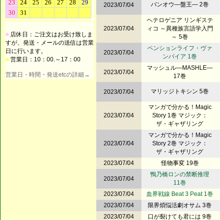
バンオウ―盤王― 2巻
2023/07/04
ヘテロゲニア リンギステ
2023/07/04
ィコ ～異種族言語学入門
■
店休日：ご注文はお受け致しま
～ 5巻
すが、発送・メールの送信は営業
ペンションライフ・ヴァ
日に行います。
2023/07/04
ンパイア 1巻
■
営業日：10：00.～17：00
マッシュル―MASHLE―
2023/07/04
営業日・時間・発送etcの詳細→
17巻
マリッジトキシン 5巻
2023/07/04
マンガで分かる！Magic
2023/07/04
Story 1巻 マジック：
ザ・ギャザリング
マンガで分かる！Magic
2023/07/04
Story 2巻 マジック：
ザ・ギャザリング
2023/07/04
怪物事変 19巻
鴨乃橋ロンの禁断推理
2023/07/04
11巻
2023/07/04
血界戦線 Beat 3 Peat 1巻
2023/07/04
限界煩悩活劇オサム 3巻
2023/07/04
口が裂けても君には 9巻