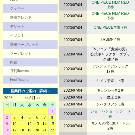
LaLa
ONE PIECE FILM RED
2023/07/04
上巻
クッキー
ONE PIECE FILM RED
2023/07/04
別冊フレンド
下巻
デザート
ONE PIECE学園 7巻
2023/07/04
ベツコミ
TRUMP 4巻
2023/07/04
別冊マーガレット
TVアニメ『鬼滅の刃』
マーガレット
2023/07/04
公式キャラクターズブッ
ク 肆ノ巻
Kiss
アンデッドアンラック
2023/07/04
月刊flowers
17巻
Feel Young
キメツ学園！ 4巻
2023/07/04
2023/07/04
キョンシーX 2巻
営業日のご案内
詳細→
2023/07/04
ゲー魔王 2巻
2023/07/04
シバタリアン 1巻
ショーハショーテン！ 5
2023/07/04
巻
ちえりの恋は8メートル
2023/07/04
2巻