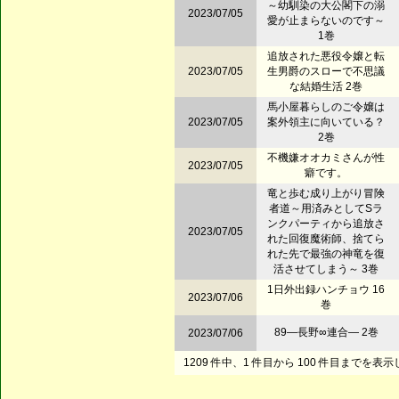
～幼馴染の大公閣下の溺
2023/07/05
愛が止まらないのです～
1巻
追放された悪役令嬢と転
2023/07/05
生男爵のスローで不思議
な結婚生活 2巻
馬小屋暮らしのご令嬢は
2023/07/05
案外領主に向いている？
2巻
不機嫌オオカミさんが性
2023/07/05
癖です。
竜と歩む成り上がり冒険
者道～用済みとしてSラ
ンクパーティから追放さ
2023/07/05
れた回復魔術師、捨てら
れた先で最強の神竜を復
活させてしまう～ 3巻
1日外出録ハンチョウ 16
2023/07/06
巻
89―長野∞連合― 2巻
2023/07/06
1209 件中、1 件目から 100 件目までを表