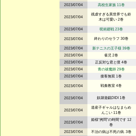
2023/07/04
高校生家族 11巻
残虐すぎる異世界でも鈴
2023/07/04
木は可愛い 2巻
2023/07/04
呪術廻戦 23巻
終わりのセラフ 30巻
2023/07/04
2023/07/04
新テニスの王子様 39巻
2023/07/04
雀児 2巻
2023/07/04
正反対な君と僕 4巻
2023/07/04
青の祓魔師 29巻
2023/07/04
接客無双 1巻
戦奏教室 4巻
2023/07/04
奴隷遊戯DIDI 1巻
2023/07/04
道産子ギャルはなまらめ
2023/07/04
んこい 11巻
姫様“拷問”の時間です 12
2023/07/04
巻
2023/07/04
不治の病は不死の病. 3巻