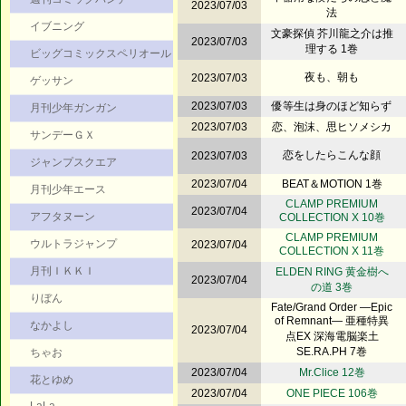
2023/07/03
法
イブニング
文豪探偵 芥川龍之介は推
2023/07/03
理する 1巻
ビッグコミックスペリオール
夜も、朝も
2023/07/03
ゲッサン
2023/07/03
優等生は身のほど知らず
月刊少年ガンガン
2023/07/03
恋、泡沫、思ヒソメシカ
サンデーＧＸ
恋をしたらこんな顔
2023/07/03
ジャンプスクエア
2023/07/04
BEAT＆MOTION 1巻
月刊少年エース
CLAMP PREMIUM
2023/07/04
アフタヌーン
COLLECTION X 10巻
CLAMP PREMIUM
ウルトラジャンプ
2023/07/04
COLLECTION X 11巻
月刊ＩＫＫＩ
ELDEN RING 黄金樹へ
2023/07/04
の道 3巻
りぼん
Fate/Grand Order ―Epic
of Remnant― 亜種特異
なかよし
2023/07/04
点EX 深海電脳楽土
SE.RA.PH 7巻
ちゃお
2023/07/04
Mr.Clice 12巻
花とゆめ
2023/07/04
ONE PIECE 106巻