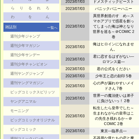
2023/07/03
ドメスティックビースト
ら
り
る
れ
ろ
2023/07/03
パニックバニーハニー
異世界創造のすゝめ～ス
わ
を
ん
マホアプリで惑星を創っ
2023/07/03
てしまった俺は神となり
雑誌別
一覧へ
世界を巡る～＠COMIC 2
週刊少年ジャンプ
巻
俺はヒロインになれませ
週刊少年マガジン
2023/07/03
ん。
週刊少年サンデー
君に恋するはずがない―
2023/07/03
ロマンス篇―
週刊少年チャンピオン
2023/07/03
君の公式をください
週刊ヤングジャンプ
2023/07/03
少年王と恋の刻印 5巻
週刊ヤングマガジン
心の声が漏れやすいメイ
2023/07/03
ドさん 7巻
ビッグコミックスピリッツ
世界一の魔法使いは弟子
2023/07/03
に負けないっ！ 2巻
ヤングアニマル
転生したら皇帝でした～
モーニング
生まれながらの皇帝はこ
2023/07/03
の先生き残れるか～＠
ビッグコミックオリジナル
COMIC 2巻
ビッグコミック
2023/07/03
東京―臨界点―
不器用な僕たちの恋と魔
週刊コミックバンチ