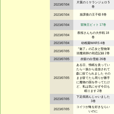
片翼のミケランジェロ 5
2023/07/04
巻
放課後の王子様 8巻
2023/07/04
冒険王ビィト 17巻
2023/07/04
夜桜さんちの大作戦 18
2023/07/04
巻
2023/07/04
幼稚園WARS 4巻
『魅了』の乙女と堅物筆
2023/07/05
頭魔術師の初恋記録 2巻
2023/07/05
赤髪の白雪姫 26巻
ある日、惰眠を貪ってい
たら一族から追放されて
森に捨てられました その
2023/07/05
まま寝てたら周りが勝手
に魔物の国を作ってたけ
ど、私は気にせず今日も
眠ります 2巻
下足痕踏んじゃいました
2023/07/05
3巻
コイツが俺を好きならい
2023/07/05
いのに