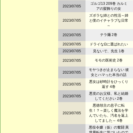
ゴルゴ13 209巻 カルミ
2023/07/05
アの髪飾りの女
ズボラな姉との性活～姉
2023/07/05
と僕のイチャラブな日常
～
テラ麺 2巻
2023/07/05
2023/07/05
ドライなΩに選ばれたい
2023/07/05
見ないで、先生 1巻
モモの医術史 2巻
2023/07/05
モヤつきが止まらない 彼
2023/07/05
女とハマった本当の話
悪女は砂時計をひっくり
2023/07/05
返す 4巻
悪党のお父様、私と結婚
2023/07/05
してください 2巻
悪徳領主の息子に転
生！？～楽しく魔法を学
2023/07/05
んでいたら、汚名を返上
してました～ 4巻
悪役令嬢（仮）の奮闘 異
世界転生に気づいたので