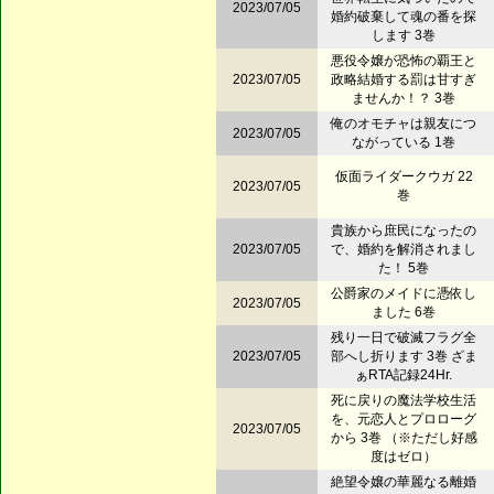
2023/07/05
婚約破棄して魂の番を探
します 3巻
悪役令嬢が恐怖の覇王と
2023/07/05
政略結婚する罰は甘すぎ
ませんか！？ 3巻
俺のオモチャは親友につ
2023/07/05
ながっている 1巻
仮面ライダークウガ 22
2023/07/05
巻
貴族から庶民になったの
2023/07/05
で、婚約を解消されまし
た！ 5巻
公爵家のメイドに憑依し
2023/07/05
ました 6巻
残り一日で破滅フラグ全
2023/07/05
部へし折ります 3巻 ざま
ぁRTA記録24Hr.
死に戻りの魔法学校生活
を、元恋人とプロローグ
2023/07/05
から 3巻 （※ただし好感
度はゼロ）
絶望令嬢の華麗なる離婚