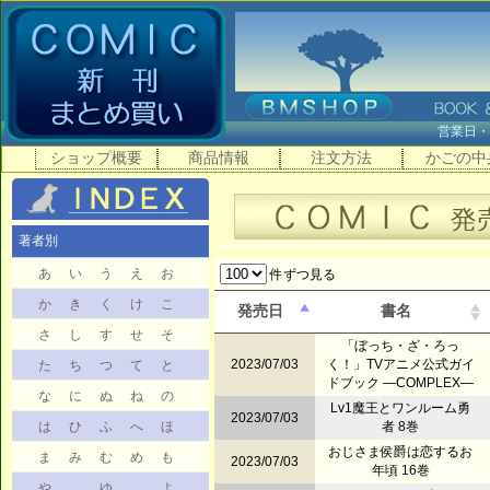
営業日
ショップ概要
商品情報
注文方法
かごの中
著者別
あ
い
う
え
お
件ずつ見る
か
き
く
け
こ
発売日
書名
さ
し
す
せ
そ
「ぼっち・ざ・ろっ
2023/07/03
く！」TVアニメ公式ガイ
た
ち
つ
て
と
ドブック ―COMPLEX―
な
に
ぬ
ね
の
Lv1魔王とワンルーム勇
2023/07/03
は
ひ
ふ
へ
ほ
者 8巻
おじさま侯爵は恋するお
ま
み
む
め
も
2023/07/03
年頃 16巻
や
ゆ
よ