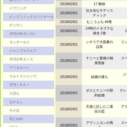
2018/02/01
17 教師
イブニング
泣き虫なサディス
2018/02/01
ティック
ビッグコミックスペリオール
2018/02/01
むこうぶち 48巻
ゲッサン
24時のイタズラな
2018/02/01
彼女 2巻
月刊少年ガンガン
シチリア大富豪の
リン
サンデーＧＸ
2018/02/01
誤算
ジャンプスクエア
ナニーと最後の独
スー
月刊少年エース
2018/02/01
身貴族
アフタヌーン
ジ
ウルトラジャンプ
2018/02/01
結婚の過ち
月刊ＩＫＫＩ
ボスとナニーの契
テレ
2018/02/01
りぼん
約結婚
なかよし
天使に託した二度
アリ
2018/02/01
ちゃお
目の恋
花とゆめ
アヴィニヨンの再
スー
2018/02/01