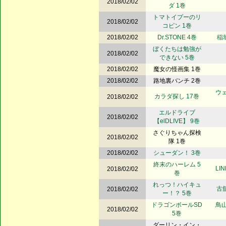
2018/02/02
ダ 1巻
トマトイプーのリ
2018/02/02
コピン 1巻
2018/02/02
Dr.STONE 4巻
稲垣
ぼくたちは勉強が
2018/02/02
できない 5巻
2018/02/02
魔女の怪画集 1巻
2018/02/02
路地裏バンチ 2巻
ウェ
カラダ探し 17巻
2018/02/02
エルドライブ
2018/02/02
【elDLIVE】 9巻
さぐりちゃん探検
2018/02/02
隊 1巻
2018/02/02
シューダン！ 3巻
終末のハーレム 5
LI
2018/02/02
巻
れっつ！ハイキュ
古
2018/02/02
ー！？ 5巻
ドラゴンボールSD
鳥山
2018/02/02
5巻
ダーリン・イン・