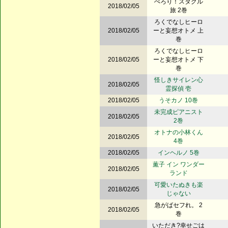
ぺろり！スタグル
2018/02/05
旅 2巻
ろくでなしヒーロ
2018/02/05
ーと妄想オトメ 上
巻
ろくでなしヒーロ
2018/02/05
ーと妄想オトメ 下
巻
怪しきサイレン心
2018/02/05
霊探偵 壱
2018/02/05
うそカノ 10巻
未完成ピアニスト
2018/02/05
2巻
オトナの小林くん
2018/02/05
4巻
2018/02/05
インヘルノ 5巻
薫子 イン ワンダー
2018/02/05
ランド
可愛いたぬきも楽
2018/02/05
じゃない
急がばセフれ。 2
2018/02/05
巻
いただき?幸せごは