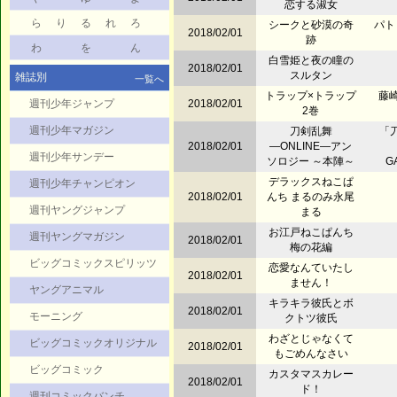
恋する淑女
ら
り
る
れ
ろ
シークと砂漠の奇
パト
2018/02/01
跡
わ
を
ん
白雪姫と夜の瞳の
2018/02/01
スルタン
雑誌別
一覧へ
トラップ×トラップ
藤
週刊少年ジャンプ
2018/02/01
2巻
週刊少年マガジン
刀剣乱舞
「刀
2018/02/01
―ONLINE―アン
週刊少年サンデー
ソロジー ～本陣～
GA
デラックスねこぱ
週刊少年チャンピオン
2018/02/01
んち まるのみ永尾
週刊ヤングジャンプ
まる
お江戸ねこぱんち
週刊ヤングマガジン
2018/02/01
梅の花編
ビッグコミックスピリッツ
恋愛なんていたし
2018/02/01
ません！
ヤングアニマル
キラキラ彼氏とボ
2018/02/01
モーニング
クトツ彼氏
わざとじゃなくて
ビッグコミックオリジナル
2018/02/01
もごめんなさい
ビッグコミック
カスタマスカレー
2018/02/01
ド！
週刊コミックバンチ