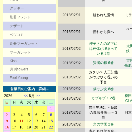
LaLa
会
クッキー
2018/02/01
疑われた愛情
ミラ
別冊フレンド
デザート
ペニ
2018/02/01
憧れから愛へ
ベツコミ
別冊マーガレット
櫻子さんの足下に
太田
2018/02/02
は死体が埋まって
鉄
マーガレット
いる 2巻
吉岡
Kiss
賢者の孫 6巻
2018/02/02
菊池
月刊flowers
カタリベ 人工知能
2018/02/02
がつぶやく呪いの
Feel Young
予言
営業日のご案内
詳細→
2018/02/02
燐寸少女 6巻
榎田
カブキブ！ 2巻
2018/02/02
CL
異世界法廷 ～反駁
2018/02/02
の異法弁護士～ 3
河本
巻
2018/02/02
角の学園 2巻
私たちは付き合っ