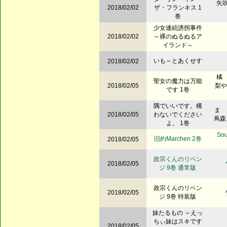
矢吹
2018/02/02
ザ・フランキス 1
巻
少女連続誘拐事件
2018/02/02
～裸のぬるぬるア
イランド～
いも～とあくせす
2018/02/02
橘 
聖女の魔力は万能
2018/02/05
梨や
です 1巻
隅でいいです。構
ま 
2018/02/05
わないでください
蔦森
よ。 1巻
So
旧約Marchen 2巻
2018/02/05
政宗くんのリベン
2018/02/05
ジ 9巻 通常版
政宗くんのリベン
2018/02/05
ジ 9巻 特装版
妹たるもの ～えっ
ちぃ妹はスキです
2018/02/05