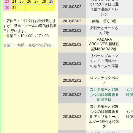
ていない ＃ほぼ週
2018/02/02
刊創作漫画チャレ
ンジ
■
店休日：ご注文はお受け致しま
2018/02/02
剣姫、咲く 3巻
すが、発送・メールの送信は営業
女戦士とオークさ
2018/02/02
日に行います。
ん 2巻
■
営業日：10：00.～17：00
MADARA
ARCHIVES 魍魎戦
2018/02/02
営業日・時間・発送etcの詳細→
記MADARA 2巻
リバーシブル・マ
インド ～清純の中
2018/02/02
のもう一人の淫乱
～
ロマンチックポル
2018/02/02
ノ
異世界魔王と召喚
むら
2018/02/02
少女の奴隷魔術 6
叶(
巻 通常版
異世界魔王と召喚
少女の奴隷魔術 6
むら
2018/02/02
巻 アクリルキーホ
叶(
ルダー2種付き特装
版