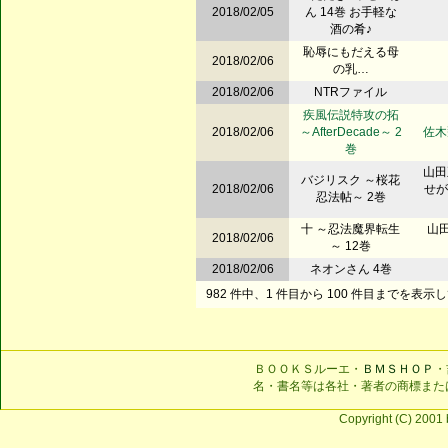
2018/02/05
ん 14巻 お手軽な
酒の肴♪
恥辱にもだえる母
2018/02/06
の乳…
2018/02/06
NTRファイル
疾風伝説特攻の拓
2018/02/06
～AfterDecade～ 2
佐木
巻
山田
バジリスク ～桜花
2018/02/06
せが
忍法帖～ 2巻
十 ～忍法魔界転生
山田
2018/02/06
～ 12巻
2018/02/06
ネオンさん 4巻
982 件中、1 件目から 100 件目までを表示
ＢＯＯＫＳルーエ・
ＢＭＳＨＯＰ
・
名・書名等は各社・著者の商標また
Copyright (C) 2001 b