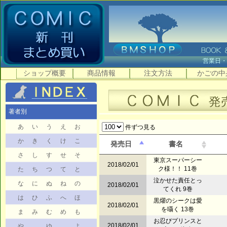
営業日
ショップ概要
商品情報
注文方法
かごの中
著者別
あ
い
う
え
お
件ずつ見る
か
き
く
け
こ
発売日
書名
さ
し
す
せ
そ
東京スーパーシー
2018/02/01
ク様！！ 11巻
た
ち
つ
て
と
泣かせた責任とっ
な
に
ぬ
ね
の
2018/02/01
てくれ 9巻
は
ひ
ふ
へ
ほ
黒燿のシークは愛
2018/02/01
を囁く 13巻
ま
み
む
め
も
お忍びプリンスと
2018/02/01
や
ゆ
よ