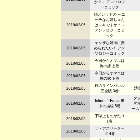
か？～ アンソロジ
ーコミック
姉というもの ～エ
ッチなお姉ちゃん
2018/02/05
はスキですか？～
アンソロジーコミ
ック
ヤクザな姉御に責
2018/02/05
められたい！ アン
ソロジーコミック
今日からオマエは
2018/02/05
俺の嫁 上巻
今日からオマエは
2018/02/05
俺の嫁 下巻
鉄のラインバレル
清水
2018/02/05
完全版 3巻
タツ
Infini－T Force 未
2018/02/05
尻立
来の描線 5巻
ーム
下獄上ものがたり
2018/02/05
1巻
ザ・アスリーター
2018/02/05
ズ 4巻