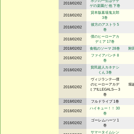
ボクの一生はゲゲ
2018/02/02
ゲの楽園だ 他 下巻
貸本版墓場鬼太郎
2018/02/02
3巻
彼方のアストラ 5
2018/02/02
巻
僕のヒーローアカ
2018/02/02
デミア 17巻
2018/02/02
食戟のソーマ 28巻
附田
ファイアパンチ 8
2018/02/02
巻
貧民超人カネナシ
2018/02/02
くん 3巻
ヴィジランテ―僕
のヒーローアカデ
堀越
2018/02/02
ミアILLEGALS― 3
巻
2018/02/02
フルドライブ 1巻
ハイキュー！！ 30
2018/02/02
巻
ゴーレムハーツ 1
2018/02/02
巻
サマータイムレン