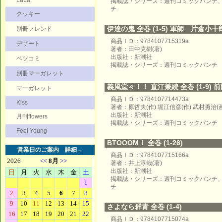
LaLa
掲載誌・シリーズ：週刊コミックバンチ
チ
クッキー
伊達の鬼 全巻 (1-5) 軍師 片倉小十
別冊フレンド
商品ＩＤ：9784107715319a
デザート
著者：田中克樹(著)
出版社：新潮社
ベツコミ
掲載誌・シリーズ：週刊コミックバンチ
別冊マーガレット
義風堂々！！ 直江兼続 全巻 (1-9)
マーガレット
商品ＩＤ：9784107714473a
Kiss
著者：原哲夫(作) 堀江信彦(作) 武村勇治(画
出版社：新潮社
月刊flowers
掲載誌・シリーズ：週刊コミックバンチ
Feel Young
BTOOOM！ 全巻 (1-26)
営業日のご案内
詳細→
商品ＩＤ：9784107715166a
著者：井上淳哉(著)
出版社：新潮社
掲載誌・シリーズ：週刊コミックバンチ
チ
さよなら群青 全巻 (1-4)
商品ＩＤ：9784107715074a