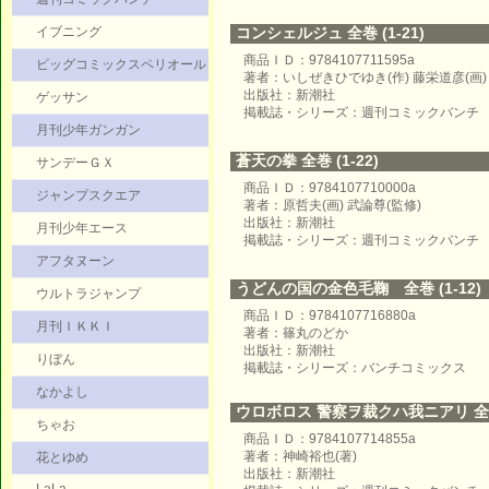
イブニング
コンシェルジュ 全巻 (1-21)
商品ＩＤ：9784107711595a
ビッグコミックスペリオール
著者：いしぜきひでゆき(作) 藤栄道彦(画)
出版社：新潮社
ゲッサン
掲載誌・シリーズ：週刊コミックバンチ
月刊少年ガンガン
蒼天の拳 全巻 (1-22)
サンデーＧＸ
商品ＩＤ：9784107710000a
ジャンプスクエア
著者：原哲夫(画) 武論尊(監修)
出版社：新潮社
月刊少年エース
掲載誌・シリーズ：週刊コミックバンチ
アフタヌーン
うどんの国の金色毛鞠 全巻 (1-12)
ウルトラジャンプ
商品ＩＤ：9784107716880a
月刊ＩＫＫＩ
著者：篠丸のどか
出版社：新潮社
りぼん
掲載誌・シリーズ：バンチコミックス
なかよし
ウロボロス 警察ヲ裁クハ我ニアリ 全巻 
ちゃお
商品ＩＤ：9784107714855a
著者：神崎裕也(著)
花とゆめ
出版社：新潮社