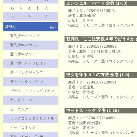
エンジェル・ハート 全巻 (1-33)
ら
り
る
れ
ろ
商品ＩＤ：9784107710017a
著者：北条司(著)
わ
を
ん
出版社：新潮社
掲載誌・シリーズ：週刊コミックバンチ
雑誌別
一覧へ
週刊少年ジャンプ
裁判長！ここは懲役４年でどうすか 全巻 
週刊少年マガジン
商品ＩＤ：9784107713698a
著者：北尾トロ(作) 松橋犬輔(画)
週刊少年サンデー
出版社：新潮社
掲載誌・シリーズ：週刊コミックバンチ
週刊少年チャンピオン
週刊ヤングジャンプ
彼女を守る５１の方法 全巻 (1-5)
週刊ヤングマガジン
商品ＩＤ：9784107712899a
著者：古屋兎丸
ビッグコミックスピリッツ
出版社：新潮社
掲載誌・シリーズ：週刊コミックバンチ
ヤングアニマル
モーニング
ウッドストック 全巻 (1-18)
商品ＩＤ：9784107714060a
ビッグコミックオリジナル
著者：浅田有皆(著)
ビッグコミック
出版社：新潮社
掲載誌・シリーズ：週刊コミックバンチ
週刊コミックバンチ