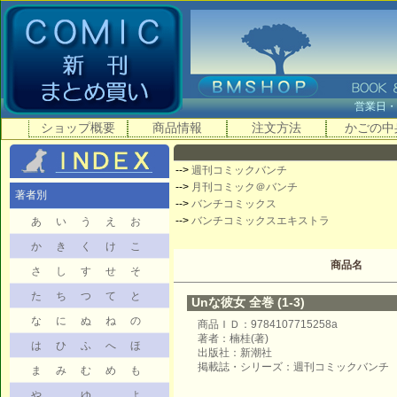
営業日
ショップ概要
商品情報
注文方法
かごの中
-->
週刊コミックバンチ
-->
月刊コミック＠バンチ
著者別
-->
バンチコミックス
-->
バンチコミックスエキストラ
あ
い
う
え
お
か
き
く
け
こ
商品名
さ
し
す
せ
そ
た
ち
つ
て
と
Unな彼女 全巻 (1-3)
な
に
ぬ
ね
の
商品ＩＤ：9784107715258a
著者：楠桂(著)
は
ひ
ふ
へ
ほ
出版社：新潮社
掲載誌・シリーズ：週刊コミックバンチ
ま
み
む
め
も
や
ゆ
よ