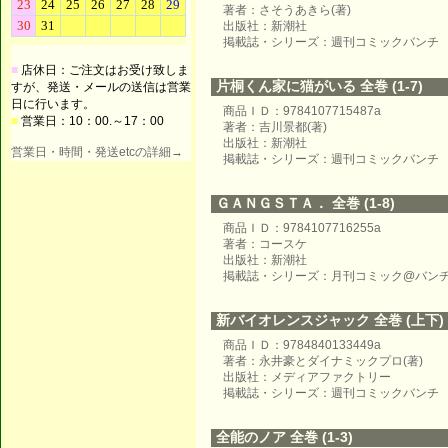
著者：さそうあきら(著)
出版社：新潮社
掲載誌・シリーズ：週刊コミックバンチ
■
店休日：ご注文はお受け致しま
片桐くん家に猫がいる 全巻 (1-7)
すが、発送・メールの送信は営業
日に行います。
商品ＩＤ：9784107715487a
■
営業日：10：00.～17：00
著者：吉川景都(著)
出版社：新潮社
営業日・時間・発送etcの詳細→
掲載誌・シリーズ：週刊コミックバンチ
ＧＡＮＧＳＴＡ． 全巻 (1-8)
商品ＩＤ：9784107716255a
著者：コースケ
出版社：新潮社
掲載誌・シリーズ：月刊コミック@バン
新バイオレンスジャック 全巻 (上下)
商品ＩＤ：9784840133449a
著者：永井豪とダイナミックプロ(著)
出版社：メディアファクトリー
掲載誌・シリーズ：週刊コミックバンチ
全能のノア 全巻 (1-3)