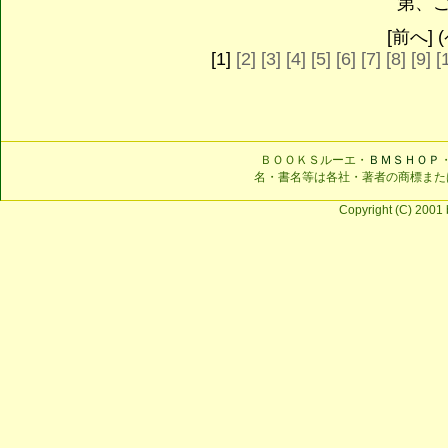
第、
[前へ] (
[1]
[2]
[3]
[4]
[5]
[6]
[7]
[8]
[9]
[
ＢＯＯＫＳルーエ・
ＢＭＳＨＯＰ
名・書名等は各社・著者の商標また
Copyright (C) 2001 b