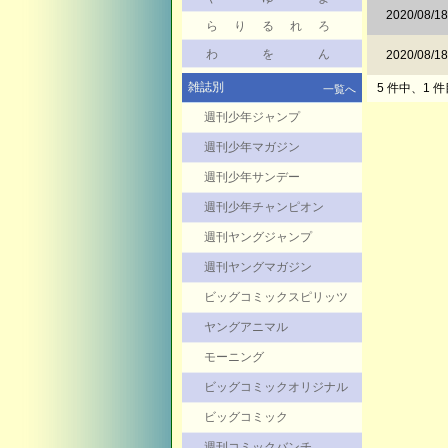
2020/08/18
ら
り
る
れ
ろ
わ
を
ん
2020/08/18
雑誌別
5 件中、1 
一覧へ
週刊少年ジャンプ
週刊少年マガジン
週刊少年サンデー
週刊少年チャンピオン
週刊ヤングジャンプ
週刊ヤングマガジン
ビッグコミックスピリッツ
ヤングアニマル
モーニング
ビッグコミックオリジナル
ビッグコミック
週刊コミックバンチ