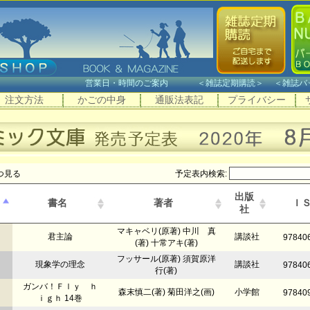
営業日・時間のご案内
＜
雑誌定期購読
＞ ＜
雑誌バ
注文方法
かごの中身
通販法表記
プライバシー
つ見る
予定表内検索:
出版
書名
著者
Ｉ
社
マキャベリ(原著) 中川 真
君主論
講談社
97840
(著) 十常アキ(著)
フッサール(原著) 須賀原洋
現象学の理念
講談社
97840
行(著)
ガンバ！Ｆｌｙ ｈ
森末慎二(著) 菊田洋之(画)
小学館
97840
ｉｇｈ 14巻