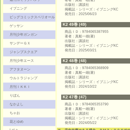
著者：真船一雄(著)
出版社：講談社
イブニング
掲載誌・シリーズ：イブニングKC
発売日：2025/06/23
ビッグコミックスペリオール
K2 49巻 (49)
ゲッサン
商品ＩＤ：9784065387955
月刊少年ガンガン
著者：真船一雄(著)
出版社：講談社
サンデーＧＸ
掲載誌・シリーズ：イブニングKC
発売日：2025/03/21
ジャンプスクエア
K2 48巻 (48)
月刊少年エース
商品ＩＤ：9784065368909
アフタヌーン
著者：真船一雄(著)
出版社：講談社
ウルトラジャンプ
掲載誌・シリーズ：イブニングKC
発売日：2024/10/22
月刊ＩＫＫＩ
りぼん
K2 47巻 (47)
なかよし
商品ＩＤ：9784065353790
著者：真船一雄(著)
ちゃお
出版社：講談社
掲載誌・シリーズ：イブニングKC
花とゆめ
発売日：2024/05/22