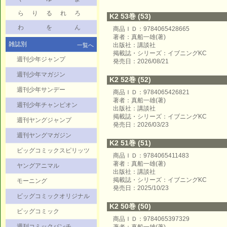
ら
り
る
れ
ろ
K2 53巻 (53)
わ
を
ん
商品ＩＤ：9784065428665
著者：真船一雄(著)
雑誌別
出版社：講談社
一覧へ
掲載誌・シリーズ：イブニングKC
週刊少年ジャンプ
発売日：2026/08/21
週刊少年マガジン
K2 52巻 (52)
週刊少年サンデー
商品ＩＤ：9784065426821
著者：真船一雄(著)
週刊少年チャンピオン
出版社：講談社
掲載誌・シリーズ：イブニングKC
週刊ヤングジャンプ
発売日：2026/03/23
週刊ヤングマガジン
K2 51巻 (51)
ビッグコミックスピリッツ
商品ＩＤ：9784065411483
著者：真船一雄(著)
ヤングアニマル
出版社：講談社
掲載誌・シリーズ：イブニングKC
モーニング
発売日：2025/10/23
ビッグコミックオリジナル
K2 50巻 (50)
ビッグコミック
商品ＩＤ：9784065397329
週刊コミックバンチ