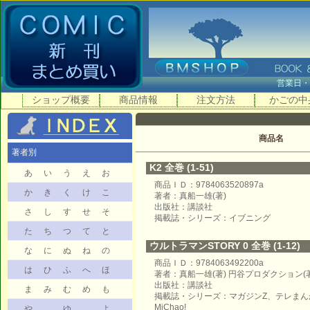
営業日
ショップ概要
商品情報
注文方法
かごの中
商品名
著者別
K2 全巻 (1-51)
あ
い
う
え
お
商品ＩＤ：9784063520897a
か
き
く
け
こ
著者：真船一雄(著)
出版社：講談社
さ
し
す
せ
そ
掲載誌・シリーズ：イブニング
た
ち
つ
て
と
ウルトラマンSTORY 0 全巻 (1-12)
な
に
ぬ
ね
の
商品ＩＤ：9784063492200a
は
ひ
ふ
へ
ほ
著者：真船一雄(著) 円谷プロダクション(著
出版社：講談社
ま
み
む
め
も
掲載誌・シリーズ：マガジンZ、テレまん
MiChao!
や
ゆ
よ