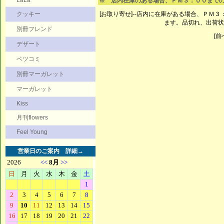
LaLa
※ 店内在庫のある場合、ＰＭ３：００まで
クッキー
[お取り寄せ]--店内に在庫がある場合、ＰＭ
ます。品切れ、出荷状
別冊フレンド
[前へ
デザート
ベツコミ
別冊マーガレット
マーガレット
Kiss
月刊flowers
Feel Young
営業日のご案内
詳細→