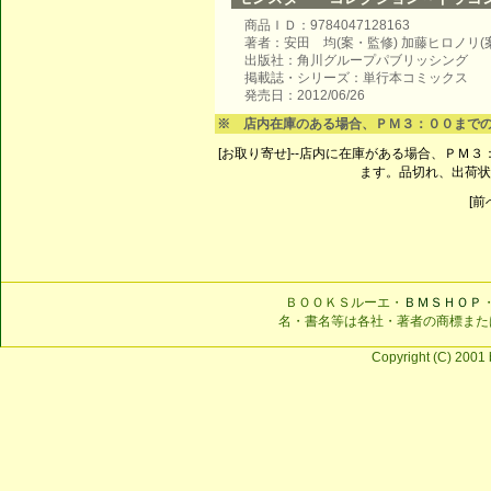
商品ＩＤ：9784047128163
著者：安田 均(案・監修) 加藤ヒロノリ(案
出版社：角川グループパブリッシング
掲載誌・シリーズ：単行本コミックス
発売日：2012/06/26
※ 店内在庫のある場合、ＰＭ３：００まで
[お取り寄せ]--店内に在庫がある場合、ＰＭ
ます。品切れ、出荷状
[前へ
ＢＯＯＫＳルーエ・
ＢＭＳＨＯＰ
名・書名等は各社・著者の商標また
Copyright (C) 2001 b