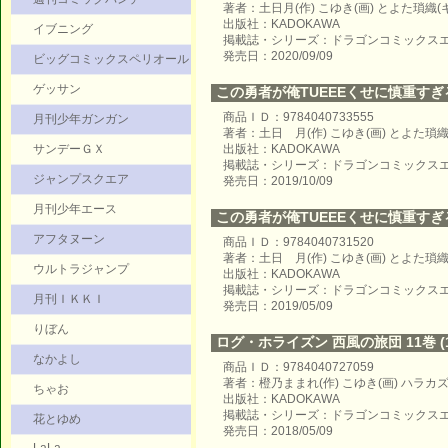
著者：土日月(作) こゆき(画) とよた瑣織
出版社：KADOKAWA
イブニング
掲載誌・シリーズ：ドラゴンコミックス
発売日：2020/09/09
ビッグコミックスペリオール
ゲッサン
この勇者が俺TUEEEくせに慎重すぎる 
商品ＩＤ：9784040733555
月刊少年ガンガン
著者：土日 月(作) こゆき(画) とよた瑣
サンデーＧＸ
出版社：KADOKAWA
掲載誌・シリーズ：ドラゴンコミックス
ジャンプスクエア
発売日：2019/10/09
月刊少年エース
この勇者が俺TUEEEくせに慎重すぎる 
アフタヌーン
商品ＩＤ：9784040731520
著者：土日 月(作) こゆき(画) とよた瑣
ウルトラジャンプ
出版社：KADOKAWA
掲載誌・シリーズ：ドラゴンコミックス
月刊ＩＫＫＩ
発売日：2019/05/09
りぼん
ログ・ホライズン 西風の旅団 11巻 (1
なかよし
商品ＩＤ：9784040727059
著者：橙乃ままれ(作) こゆき(画) ハラカ
ちゃお
出版社：KADOKAWA
掲載誌・シリーズ：ドラゴンコミックス
花とゆめ
発売日：2018/05/09