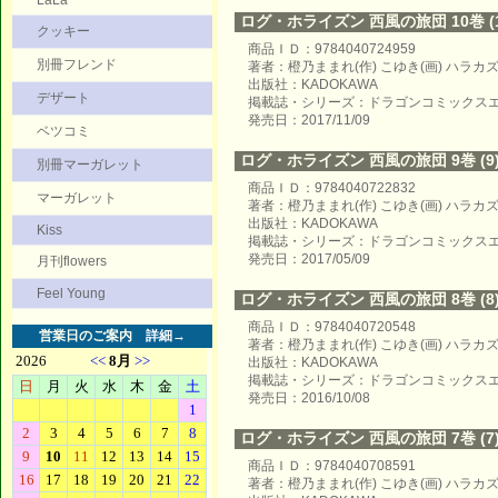
LaLa
ログ・ホライズン 西風の旅団 10巻 (1
クッキー
商品ＩＤ：9784040724959
別冊フレンド
著者：橙乃ままれ(作) こゆき(画) ハラカ
出版社：KADOKAWA
デザート
掲載誌・シリーズ：ドラゴンコミックス
発売日：2017/11/09
ベツコミ
ログ・ホライズン 西風の旅団 9巻 (9
別冊マーガレット
商品ＩＤ：9784040722832
マーガレット
著者：橙乃ままれ(作) こゆき(画) ハラカ
出版社：KADOKAWA
Kiss
掲載誌・シリーズ：ドラゴンコミックス
発売日：2017/05/09
月刊flowers
Feel Young
ログ・ホライズン 西風の旅団 8巻 (8
商品ＩＤ：9784040720548
営業日のご案内
詳細→
著者：橙乃ままれ(作) こゆき(画) ハラカ
出版社：KADOKAWA
掲載誌・シリーズ：ドラゴンコミックス
発売日：2016/10/08
ログ・ホライズン 西風の旅団 7巻 (7
商品ＩＤ：9784040708591
著者：橙乃ままれ(作) こゆき(画) ハラカ