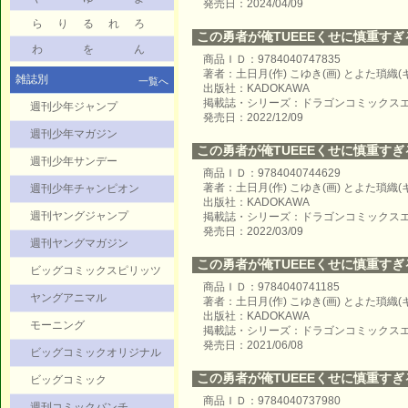
発売日：2024/04/09
ら
り
る
れ
ろ
この勇者が俺TUEEEくせに慎重すぎる 
わ
を
ん
商品ＩＤ：9784040747835
著者：土日月(作) こゆき(画) とよた瑣織
雑誌別
一覧へ
出版社：KADOKAWA
掲載誌・シリーズ：ドラゴンコミックス
週刊少年ジャンプ
発売日：2022/12/09
週刊少年マガジン
この勇者が俺TUEEEくせに慎重すぎる 
週刊少年サンデー
商品ＩＤ：9784040744629
著者：土日月(作) こゆき(画) とよた瑣織
週刊少年チャンピオン
出版社：KADOKAWA
週刊ヤングジャンプ
掲載誌・シリーズ：ドラゴンコミックス
発売日：2022/03/09
週刊ヤングマガジン
この勇者が俺TUEEEくせに慎重すぎる 
ビッグコミックスピリッツ
商品ＩＤ：9784040741185
ヤングアニマル
著者：土日月(作) こゆき(画) とよた瑣織
出版社：KADOKAWA
モーニング
掲載誌・シリーズ：ドラゴンコミックス
発売日：2021/06/08
ビッグコミックオリジナル
この勇者が俺TUEEEくせに慎重すぎる 
ビッグコミック
商品ＩＤ：9784040737980
週刊コミックバンチ