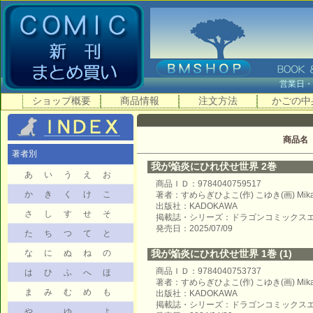
営業日
ショップ概要
商品情報
注文方法
かごの中
商品名
著者別
我が焔炎にひれ伏せ世界 2巻
あ
い
う
え
お
商品ＩＤ：9784040759517
か
き
く
け
こ
著者：すめらぎひよこ(作) こゆき(画) Mika
出版社：KADOKAWA
さ
し
す
せ
そ
掲載誌・シリーズ：ドラゴンコミックス
発売日：2025/07/09
た
ち
つ
て
と
な
に
ぬ
ね
の
我が焔炎にひれ伏せ世界 1巻 (1)
商品ＩＤ：9784040753737
は
ひ
ふ
へ
ほ
著者：すめらぎひよこ(作) こゆき(画) Mika
ま
み
む
め
も
出版社：KADOKAWA
掲載誌・シリーズ：ドラゴンコミックス
や
ゆ
よ