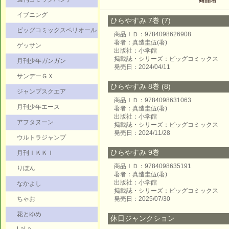
商品名
イブニング
ひらやすみ 7巻 (7)
ビッグコミックスペリオール
商品ＩＤ：9784098626908
著者：真造圭伍(著)
ゲッサン
出版社：小学館
掲載誌・シリーズ：ビッグコミックス
月刊少年ガンガン
発売日：2024/04/11
サンデーＧＸ
ひらやすみ 8巻 (8)
ジャンプスクエア
商品ＩＤ：9784098631063
月刊少年エース
著者：真造圭伍(著)
出版社：小学館
アフタヌーン
掲載誌・シリーズ：ビッグコミックス
発売日：2024/11/28
ウルトラジャンプ
ひらやすみ 9巻
月刊ＩＫＫＩ
商品ＩＤ：9784098635191
りぼん
著者：真造圭伍(著)
出版社：小学館
なかよし
掲載誌・シリーズ：ビッグコミックス
ちゃお
発売日：2025/07/30
花とゆめ
休日ジャンクション