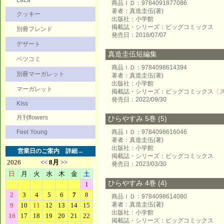
LaLa
商品ＩＤ：9784091877086
著者：真造圭伍(著)
クッキー
出版社：小学館
掲載誌・シリーズ：ビッグコミックス
別冊フレンド
発売日：2016/07/07
デザート
真造圭伍短編集
ベツコミ
商品ＩＤ：9784098614394
別冊マーガレット
著者：真造圭伍(著)
出版社：小学館
マーガレット
掲載誌・シリーズ：ビッグコミックス〔
発売日：2022/09/30
Kiss
月刊flowers
ひらやすみ 5巻 (5)
Feel Young
商品ＩＤ：9784098616046
著者：真造圭伍(著)
出版社：小学館
営業日のご案内
詳細→
掲載誌・シリーズ：ビッグコミックス
発売日：2023/03/30
ひらやすみ 4巻 (4)
商品ＩＤ：9784098614080
著者：真造圭伍(著)
出版社：小学館
掲載誌・シリーズ：ビッグコミックス