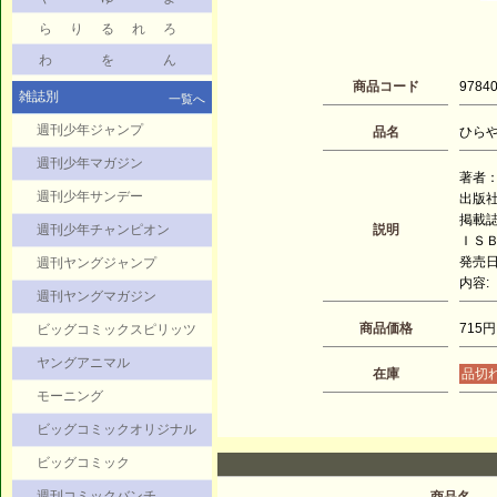
ら
り
る
れ
ろ
わ
を
ん
商品コード
9784
雑誌別
一覧へ
週刊少年ジャンプ
品名
ひらや
週刊少年マガジン
著者：
週刊少年サンデー
出版
掲載
週刊少年チャンピオン
説明
ＩＳＢＮ
発売日：
週刊ヤングジャンプ
内容:
週刊ヤングマガジン
商品価格
715円
ビッグコミックスピリッツ
ヤングアニマル
在庫
品切
モーニング
ビッグコミックオリジナル
ビッグコミック
週刊コミックバンチ