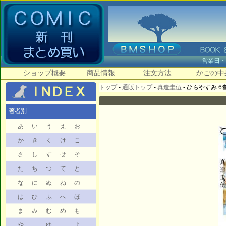
営業日
ショップ概要
商品情報
注文方法
かごの中
トップ
-
通販トップ
-
真造圭伍
- ひらやすみ 6
著者別
あ
い
う
え
お
か
き
く
け
こ
さ
し
す
せ
そ
た
ち
つ
て
と
な
に
ぬ
ね
の
は
ひ
ふ
へ
ほ
ま
み
む
め
も
や
ゆ
よ