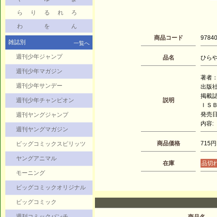
ら
り
る
れ
ろ
わ
を
ん
商品コード
9784
雑誌別
一覧へ
週刊少年ジャンプ
品名
ひらやす
週刊少年マガジン
著者：
週刊少年サンデー
出版
掲載
週刊少年チャンピオン
説明
ＩＳＢＮ
発売日：
週刊ヤングジャンプ
内容:
週刊ヤングマガジン
商品価格
715円
ビッグコミックスピリッツ
ヤングアニマル
在庫
品切
モーニング
ビッグコミックオリジナル
ビッグコミック
週刊コミックバンチ