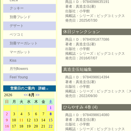
LaLa
商品ＩＤ：9784098635191
著者：真造圭伍(著)
クッキー
出版社：小学館
掲載誌・シリーズ：ビッグコミックス
別冊フレンド
発売日：2025/07/30
デザート
休日ジャンクション
ベツコミ
商品ＩＤ：9784091877086
別冊マーガレット
著者：真造圭伍(著)
出版社：小学館
マーガレット
掲載誌・シリーズ：ビッグコミックス
発売日：2016/07/07
Kiss
月刊flowers
真造圭伍短編集
Feel Young
商品ＩＤ：9784098614394
著者：真造圭伍(著)
出版社：小学館
営業日のご案内
詳細→
掲載誌・シリーズ：ビッグコミックス〔
発売日：2022/09/30
ひらやすみ 4巻 (4)
商品ＩＤ：9784098614080
著者：真造圭伍(著)
出版社：小学館
掲載誌・シリーズ：ビッグコミックス