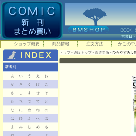
営業日
ショップ概要
商品情報
注文方法
かごの中
トップ
-
通販トップ
-
真造圭伍
- ひらやすみ 5巻 
著者別
あ
い
う
え
お
か
き
く
け
こ
さ
し
す
せ
そ
た
ち
つ
て
と
な
に
ぬ
ね
の
は
ひ
ふ
へ
ほ
ま
み
む
め
も
や
ゆ
よ