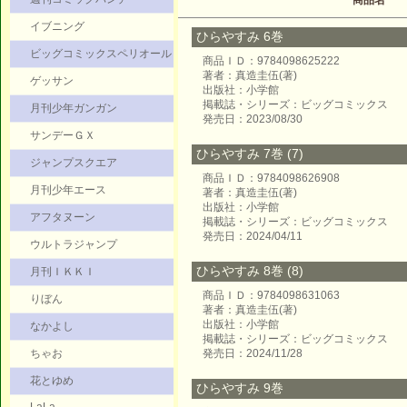
商品名
イブニング
ひらやすみ 6巻
ビッグコミックスペリオール
商品ＩＤ：9784098625222
著者：真造圭伍(著)
ゲッサン
出版社：小学館
掲載誌・シリーズ：ビッグコミックス
月刊少年ガンガン
発売日：2023/08/30
サンデーＧＸ
ひらやすみ 7巻 (7)
ジャンプスクエア
商品ＩＤ：9784098626908
月刊少年エース
著者：真造圭伍(著)
出版社：小学館
アフタヌーン
掲載誌・シリーズ：ビッグコミックス
発売日：2024/04/11
ウルトラジャンプ
ひらやすみ 8巻 (8)
月刊ＩＫＫＩ
商品ＩＤ：9784098631063
りぼん
著者：真造圭伍(著)
出版社：小学館
なかよし
掲載誌・シリーズ：ビッグコミックス
ちゃお
発売日：2024/11/28
花とゆめ
ひらやすみ 9巻