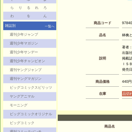
ら
り
る
れ
ろ
わ
を
ん
商品コード
9784
雑誌別
一覧へ
週刊少年ジャンプ
品名
林檎と蜂
週刊少年マガジン
著者：
週刊少年サンデー
出版
説明
掲載
週刊少年チャンピオン
ＩＳＢＮ
発売日：
週刊ヤングジャンプ
週刊ヤングマガジン
商品価格
440円
ビッグコミックスピリッツ
在庫
品切
ヤングアニマル
モーニング
ビッグコミックオリジナル
ビッグコミック
商品名
週刊コミックバンチ