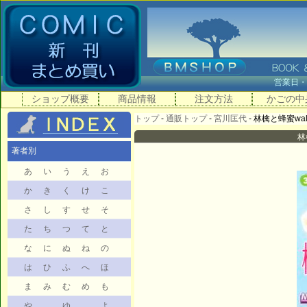
営業日
ショップ概要
商品情報
注文方法
かごの中
トップ
-
通販トップ
-
宮川匡代
- 林檎と蜂蜜walk
林
著者別
あ
い
う
え
お
か
き
く
け
こ
さ
し
す
せ
そ
た
ち
つ
て
と
な
に
ぬ
ね
の
は
ひ
ふ
へ
ほ
ま
み
む
め
も
や
ゆ
よ