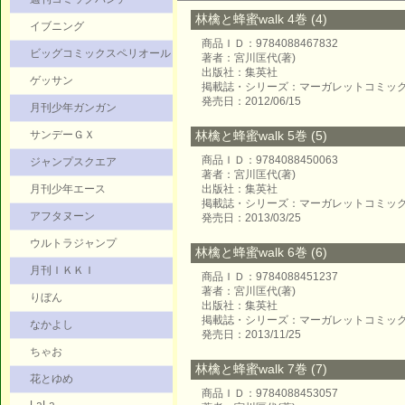
林檎と蜂蜜walk 4巻 (4)
イブニング
商品ＩＤ：9784088467832
ビッグコミックスペリオール
著者：宮川匡代(著)
出版社：集英社
ゲッサン
掲載誌・シリーズ：マーガレットコミッ
発売日：2012/06/15
月刊少年ガンガン
サンデーＧＸ
林檎と蜂蜜walk 5巻 (5)
商品ＩＤ：9784088450063
ジャンプスクエア
著者：宮川匡代(著)
月刊少年エース
出版社：集英社
掲載誌・シリーズ：マーガレットコミッ
アフタヌーン
発売日：2013/03/25
ウルトラジャンプ
林檎と蜂蜜walk 6巻 (6)
月刊ＩＫＫＩ
商品ＩＤ：9784088451237
著者：宮川匡代(著)
りぼん
出版社：集英社
掲載誌・シリーズ：マーガレットコミッ
なかよし
発売日：2013/11/25
ちゃお
林檎と蜂蜜walk 7巻 (7)
花とゆめ
商品ＩＤ：9784088453057