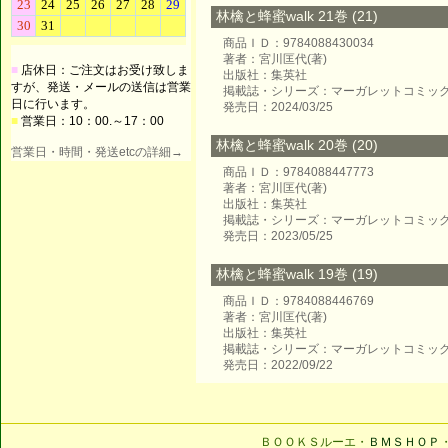
林檎と蜂蜜walk 21巻 (21)
商品ＩＤ：9784088430034
著者：宮川匡代(著)
■
店休日：ご注文はお受け致しま
出版社：集英社
すが、発送・メールの送信は営業
掲載誌・シリーズ：マーガレットコミッ
日に行います。
発売日：2024/03/25
■
営業日：10：00.～17：00
林檎と蜂蜜walk 20巻 (20)
営業日・時間・発送etcの詳細→
商品ＩＤ：9784088447773
著者：宮川匡代(著)
出版社：集英社
掲載誌・シリーズ：マーガレットコミッ
発売日：2023/05/25
林檎と蜂蜜walk 19巻 (19)
商品ＩＤ：9784088446769
著者：宮川匡代(著)
出版社：集英社
掲載誌・シリーズ：マーガレットコミッ
発売日：2022/09/22
ＢＯＯＫＳルーエ・
ＢＭＳＨＯＰ