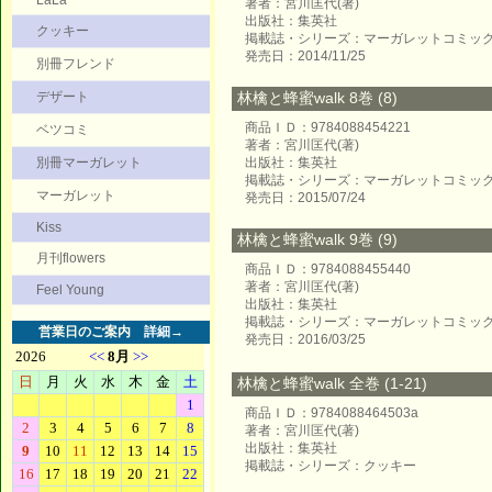
LaLa
著者：宮川匡代(著)
出版社：集英社
クッキー
掲載誌・シリーズ：マーガレットコミッ
発売日：2014/11/25
別冊フレンド
デザート
林檎と蜂蜜walk 8巻 (8)
商品ＩＤ：9784088454221
ベツコミ
著者：宮川匡代(著)
別冊マーガレット
出版社：集英社
掲載誌・シリーズ：マーガレットコミッ
マーガレット
発売日：2015/07/24
Kiss
林檎と蜂蜜walk 9巻 (9)
月刊flowers
商品ＩＤ：9784088455440
著者：宮川匡代(著)
Feel Young
出版社：集英社
掲載誌・シリーズ：マーガレットコミッ
営業日のご案内
詳細→
発売日：2016/03/25
林檎と蜂蜜walk 全巻 (1-21)
商品ＩＤ：9784088464503a
著者：宮川匡代(著)
出版社：集英社
掲載誌・シリーズ：クッキー