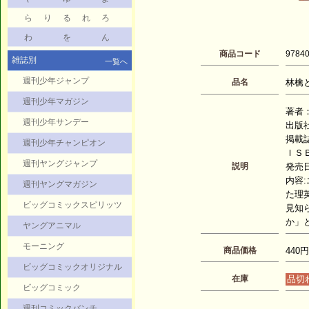
ら
り
る
れ
ろ
わ
を
ん
商品コード
9784
雑誌別
一覧へ
週刊少年ジャンプ
品名
林檎と蜂
週刊少年マガジン
著者：
週刊少年サンデー
出版
掲載
週刊少年チャンピオン
ＩＳＢ
週刊ヤングジャンプ
説明
発売日：
内容
週刊ヤングマガジン
た理
ビッグコミックスピリッツ
見知
か」
ヤングアニマル
モーニング
商品価格
440円
ビッグコミックオリジナル
在庫
品切
ビッグコミック
週刊コミックバンチ