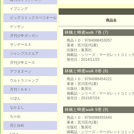
イブニング
ビッグコミックスペリオール
商品名
ゲッサン
林檎と蜂蜜walk 7巻 (7)
月刊少年ガンガン
商品ＩＤ：9784088453057
サンデーＧＸ
著者：宮川匡代(著)
出版社：集英社
ジャンプスクエア
掲載誌・シリーズ：マーガレットコミッ
発売日：2014/11/25
月刊少年エース
林檎と蜂蜜walk 8巻 (8)
アフタヌーン
商品ＩＤ：9784088454221
ウルトラジャンプ
著者：宮川匡代(著)
出版社：集英社
月刊ＩＫＫＩ
掲載誌・シリーズ：マーガレットコミッ
発売日：2015/07/24
りぼん
なかよし
林檎と蜂蜜walk 9巻 (9)
ちゃお
商品ＩＤ：9784088455440
著者：宮川匡代(著)
花とゆめ
出版社：集英社
掲載誌・シリーズ：マーガレットコミッ