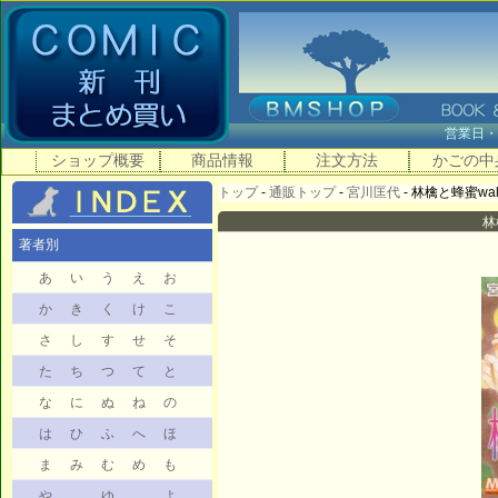
営業日
ショップ概要
商品情報
注文方法
かごの中
トップ
-
通販トップ
-
宮川匡代
- 林檎と蜂蜜walk
林
著者別
あ
い
う
え
お
か
き
く
け
こ
さ
し
す
せ
そ
た
ち
つ
て
と
な
に
ぬ
ね
の
は
ひ
ふ
へ
ほ
ま
み
む
め
も
や
ゆ
よ