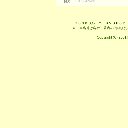
発売日：2022/09/22
ＢＯＯＫＳルーエ・
ＢＭＳＨＯＰ
名・書名等は各社・著者の商標また
Copyright (C) 2001 b