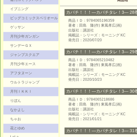
商品名
イブニング
カバチ！！！―カバチタレ！3― 28巻 
ビッグコミックスペリオール
商品ＩＤ：9784065196359
著者：田島 隆(作) 東風孝広(画)
ゲッサン
出版社：講談社
掲載誌・シリーズ：モーニング KC
月刊少年ガンガン
発売日：2020/07/20
サンデーＧＸ
カバチ！！！―カバチタレ！3― 29巻 
ジャンプスクエア
商品ＩＤ：9784065210482
月刊少年エース
著者：田島 隆(作) 東風孝広(画)
出版社：講談社
アフタヌーン
掲載誌・シリーズ：モーニング KC
発売日：2020/10/23
ウルトラジャンプ
カバチ！！！―カバチタレ！3― 30巻 
月刊ＩＫＫＩ
商品ＩＤ：9784065218686
りぼん
著者：田島 隆(作) 東風孝広(画)
出版社：講談社
なかよし
掲載誌・シリーズ：モーニング KC
ちゃお
発売日：2021/01/21
花とゆめ
カバチ！！！―カバチタレ！3― 31巻 