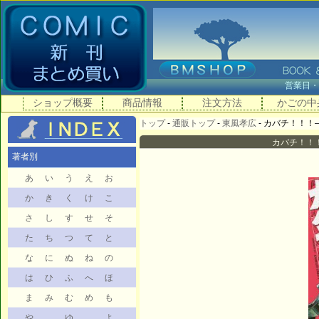
営業日
ショップ概要
商品情報
注文方法
かごの中
トップ
-
通販トップ
-
東風孝広
- カバチ！！！―
カバチ！！！
著者別
あ
い
う
え
お
か
き
く
け
こ
さ
し
す
せ
そ
た
ち
つ
て
と
な
に
ぬ
ね
の
は
ひ
ふ
へ
ほ
ま
み
む
め
も
や
ゆ
よ