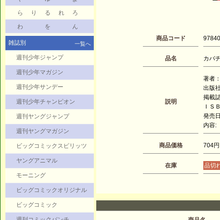
ら
り
る
れ
ろ
わ
を
ん
商品コード
9784
雑誌別
一覧へ
週刊少年ジャンプ
品名
カバチ
週刊少年マガジン
著者：
週刊少年サンデー
出版
掲載誌
週刊少年チャンピオン
説明
ＩＳＢＮ
発売日：
週刊ヤングジャンプ
内容:
週刊ヤングマガジン
商品価格
704円
ビッグコミックスピリッツ
ヤングアニマル
在庫
品切
モーニング
ビッグコミックオリジナル
ビッグコミック
週刊コミックバンチ