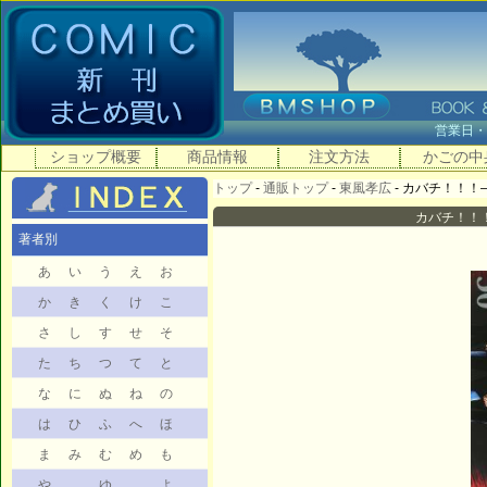
営業日
ショップ概要
商品情報
注文方法
かごの中
トップ
-
通販トップ
-
東風孝広
- カバチ！！！―
カバチ！！！
著者別
あ
い
う
え
お
か
き
く
け
こ
さ
し
す
せ
そ
た
ち
つ
て
と
な
に
ぬ
ね
の
は
ひ
ふ
へ
ほ
ま
み
む
め
も
や
ゆ
よ