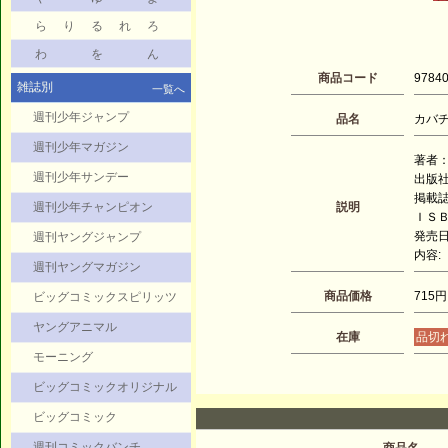
ら
り
る
れ
ろ
わ
を
ん
商品コード
9784
雑誌別
一覧へ
週刊少年ジャンプ
品名
カバチ
週刊少年マガジン
著者：
週刊少年サンデー
出版
掲載誌
週刊少年チャンピオン
説明
ＩＳＢＮ
発売日：
週刊ヤングジャンプ
内容:
週刊ヤングマガジン
商品価格
715円
ビッグコミックスピリッツ
ヤングアニマル
在庫
品切
モーニング
ビッグコミックオリジナル
ビッグコミック
週刊コミックバンチ