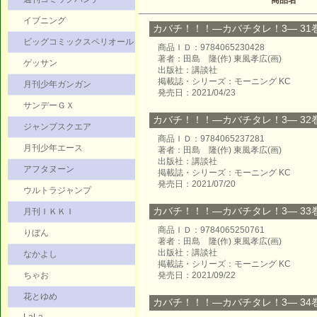
商品名
イブニング
カバチ！！！―カバチタレ！3― 31巻 
ビッグコミックスペリオール
商品ＩＤ：9784065230428
著者：田島 隆(作) 東風孝広(画)
ゲッサン
出版社：講談社
掲載誌・シリーズ：モーニング KC
月刊少年ガンガン
発売日：2021/04/23
サンデーＧＸ
カバチ！！！―カバチタレ！3― 32巻 
ジャンプスクエア
商品ＩＤ：9784065237281
月刊少年エース
著者：田島 隆(作) 東風孝広(画)
出版社：講談社
アフタヌーン
掲載誌・シリーズ：モーニング KC
発売日：2021/07/20
ウルトラジャンプ
カバチ！！！―カバチタレ！3― 33巻 
月刊ＩＫＫＩ
商品ＩＤ：9784065250761
りぼん
著者：田島 隆(作) 東風孝広(画)
出版社：講談社
なかよし
掲載誌・シリーズ：モーニング KC
ちゃお
発売日：2021/09/22
花とゆめ
カバチ！！！―カバチタレ！3― 34巻 