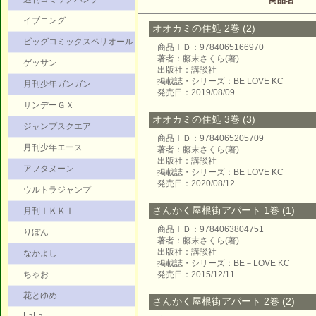
商品名
イブニング
オオカミの住処 2巻 (2)
ビッグコミックスペリオール
商品ＩＤ：9784065166970
著者：藤末さくら(著)
ゲッサン
出版社：講談社
掲載誌・シリーズ：BE LOVE KC
月刊少年ガンガン
発売日：2019/08/09
サンデーＧＸ
オオカミの住処 3巻 (3)
ジャンプスクエア
商品ＩＤ：9784065205709
月刊少年エース
著者：藤末さくら(著)
出版社：講談社
アフタヌーン
掲載誌・シリーズ：BE LOVE KC
発売日：2020/08/12
ウルトラジャンプ
さんかく屋根街アパート 1巻 (1)
月刊ＩＫＫＩ
商品ＩＤ：9784063804751
りぼん
著者：藤末さくら(著)
出版社：講談社
なかよし
掲載誌・シリーズ：BE－LOVE KC
ちゃお
発売日：2015/12/11
花とゆめ
さんかく屋根街アパート 2巻 (2)