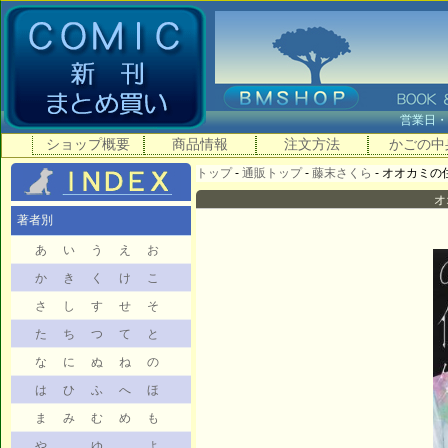
営業日
ショップ概要
商品情報
注文方法
かごの中
トップ
-
通販トップ
-
藤末さくら
- オオカミの住処
オ
著者別
あ
い
う
え
お
か
き
く
け
こ
さ
し
す
せ
そ
た
ち
つ
て
と
な
に
ぬ
ね
の
は
ひ
ふ
へ
ほ
ま
み
む
め
も
や
ゆ
よ