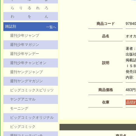
ら
り
る
れ
ろ
わ
を
ん
商品コード
9784
雑誌別
一覧へ
週刊少年ジャンプ
品名
オオカ
週刊少年マガジン
著者：
週刊少年サンデー
出版
掲載誌
週刊少年チャンピオン
説明
ＩＳＢＮ
発売日：
週刊ヤングジャンプ
内容:
週刊ヤングマガジン
商品価格
483円
ビッグコミックスピリッツ
ヤングアニマル
在庫
品切
モーニング
ビッグコミックオリジナル
ビッグコミック
週刊コミックバンチ