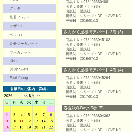
LaLa
商品ＩＤ：9784063804881
著者：藤末さくら(著)
クッキー
出版社：講談社
掲載誌・シリーズ：BE－LOVE KC
別冊フレンド
発売日：2016/01/13
デザート
さんかく屋根街アパート 3巻 (3)
ベツコミ
商品ＩＤ：9784063945102
別冊マーガレット
著者：藤末さくら(著)
出版社：講談社
マーガレット
掲載誌・シリーズ：BE－LOVE KC
発売日：2016/07/13
Kiss
月刊flowers
さんかく屋根街アパート 4巻 (4)
Feel Young
商品ＩＤ：9784063945294
著者：藤末さくら(著)
出版社：講談社
営業日のご案内
詳細→
掲載誌・シリーズ：BE－LOVE KC
発売日：2017/01/13
春夏秋冬Days 5巻 (5)
商品ＩＤ：9784063804362
著者：藤末さくら(著)
出版社：講談社
掲載誌・シリーズ：BE－LOVE KC