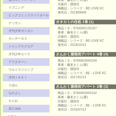
著者：藤末さくら(著)
出版社：講談社
イブニング
掲載誌・シリーズ：BE LOVE KC
発売日：2019/08/09
ビッグコミックスペリオール
オオカミの住処 1巻 (1)
ゲッサン
商品ＩＤ：9784065135167
月刊少年ガンガン
著者：藤末さくら(著)
出版社：講談社
サンデーＧＸ
掲載誌・シリーズ：BE LOVE KC
発売日：2018/10/12
ジャンプスクエア
さんかく屋根街アパート 4巻 (4)
月刊少年エース
商品ＩＤ：9784063945294
アフタヌーン
著者：藤末さくら(著)
出版社：講談社
ウルトラジャンプ
掲載誌・シリーズ：BE－LOVE KC
発売日：2017/01/13
月刊ＩＫＫＩ
りぼん
さんかく屋根街アパート 3巻 (3)
なかよし
商品ＩＤ：9784063945102
著者：藤末さくら(著)
ちゃお
出版社：講談社
掲載誌・シリーズ：BE－LOVE KC
花とゆめ
発売日：2016/07/13