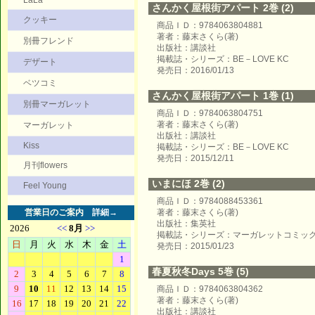
LaLa
さんかく屋根街アパート 2巻 (2)
クッキー
商品ＩＤ：9784063804881
著者：藤末さくら(著)
別冊フレンド
出版社：講談社
掲載誌・シリーズ：BE－LOVE KC
デザート
発売日：2016/01/13
ベツコミ
さんかく屋根街アパート 1巻 (1)
別冊マーガレット
商品ＩＤ：9784063804751
著者：藤末さくら(著)
マーガレット
出版社：講談社
Kiss
掲載誌・シリーズ：BE－LOVE KC
発売日：2015/12/11
月刊flowers
いまにほ 2巻 (2)
Feel Young
商品ＩＤ：9784088453361
営業日のご案内
詳細→
著者：藤末さくら(著)
出版社：集英社
掲載誌・シリーズ：マーガレットコミッ
発売日：2015/01/23
春夏秋冬Days 5巻 (5)
商品ＩＤ：9784063804362
著者：藤末さくら(著)
出版社：講談社