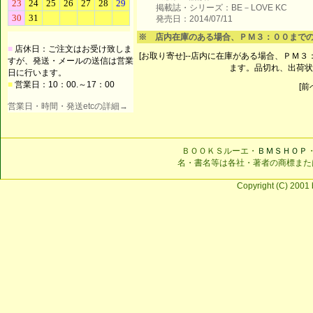
掲載誌・シリーズ：BE－LOVE KC
発売日：2014/07/11
※ 店内在庫のある場合、ＰＭ３：００まで
■
店休日：ご注文はお受け致しま
[お取り寄せ]--店内に在庫がある場合、ＰＭ
すが、発送・メールの送信は営業
ます。品切れ、出荷状
日に行います。
■
営業日：10：00.～17：00
[前へ
営業日・時間・発送etcの詳細→
ＢＯＯＫＳルーエ・
ＢＭＳＨＯＰ
名・書名等は各社・著者の商標また
Copyright (C) 2001 b