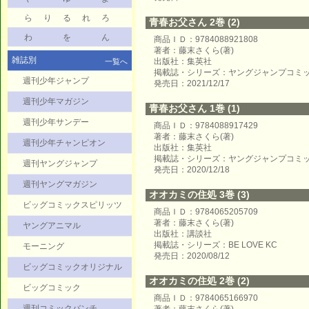
ら
り
る
れ
ろ
青春お父さん 2巻 (2)
わ
を
ん
商品ＩＤ：9784088921808
著者：藤末さくら(著)
雑誌別
出版社：集英社
一覧へ
掲載誌・シリーズ：ヤングジャンプコミ
週刊少年ジャンプ
発売日：2021/12/17
週刊少年マガジン
青春お父さん 1巻 (1)
週刊少年サンデー
商品ＩＤ：9784088917429
著者：藤末さくら(著)
週刊少年チャンピオン
出版社：集英社
掲載誌・シリーズ：ヤングジャンプコミ
週刊ヤングジャンプ
発売日：2020/12/18
週刊ヤングマガジン
オオカミの住処 3巻 (3)
ビッグコミックスピリッツ
商品ＩＤ：9784065205709
著者：藤末さくら(著)
ヤングアニマル
出版社：講談社
掲載誌・シリーズ：BE LOVE KC
モーニング
発売日：2020/08/12
ビッグコミックオリジナル
オオカミの住処 2巻 (2)
ビッグコミック
商品ＩＤ：9784065166970
週刊コミックバンチ