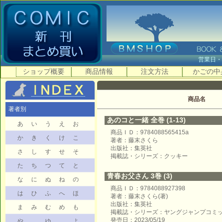
営業日
ショップ概要
商品情報
注文方法
かごの中
商品名
著者別
あのコと一緒 全巻 (1-13)
あ
い
う
え
お
商品ＩＤ：9784088565415a
か
き
く
け
こ
著者：藤末さくら
出版社：集英社
さ
し
す
せ
そ
掲載誌・シリーズ：クッキー
た
ち
つ
て
と
青春お父さん 3巻 (3)
な
に
ぬ
ね
の
商品ＩＤ：9784088927398
は
ひ
ふ
へ
ほ
著者：藤末さくら(著)
出版社：集英社
ま
み
む
め
も
掲載誌・シリーズ：ヤングジャンプコミ
発売日：2023/05/19
や
ゆ
よ