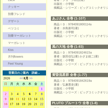
LaLa
著者：ジョージ秋山(著)
出版社：小学館
クッキー
掲載誌・シリーズ：ビッグコミックオリ
別冊フレンド
あぶさん 全巻 (1-107)
デザート
商品ＩＤ：9784091800114a
著者：水島新司(著)
ベツコミ
出版社：小学館
別冊マーガレット
掲載誌・シリーズ：ビッグコミックオリ
マーガレット
風の大地 全巻 (1-83)
Kiss
商品ＩＤ：9784091824615a
著者：坂田信弘(著) かざま鋭二(著)
月刊flowers
出版社：小学館
Feel Young
掲載誌・シリーズ：ビッグコミックオリ
営業日のご案内
詳細→
黄昏流星群 全巻 (1-77)
商品ＩＤ：9784091842619a
著者：弘兼憲史(著)
出版社：小学館
掲載誌・シリーズ：ビッグコミックオリ
PLUTO プルートウ 全巻 (1-8)