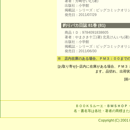
著者：芳崎せいむ(著)
出版社：小学館
掲載誌・シリーズ：ビッグコミックオリ
発売日：2011/07/29
釣りバカ日誌 81巻 (81)
商品ＩＤ：9784091838605
著者：やまさき十三(著) 北見けんいち(著)
出版社：小学館
掲載誌・シリーズ：ビッグコミックオリ
発売日：2011/06/30
※ 店内在庫のある場合、ＰＭ３：００まで
[お取り寄せ]--店内に在庫がある場合、ＰＭ
ます。品切れ、出荷状
[前へ
ＢＯＯＫＳルーエ・
ＢＭＳＨＯＰ
名・書名等は各社・著者の商標また
Copyright (C) 2001 b