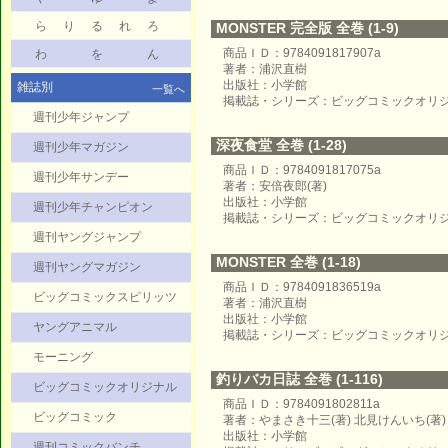
ら
り
る
れ
ろ
MONSTER 完全版 全巻 (1-9)
商品ＩＤ：9784091817907a
わ
を
ん
著者：浦沢直樹
出版社：小学館
雑誌別
一覧へ
掲載誌・シリーズ：ビッグコミックオリ
週刊少年ジャンプ
深夜食堂 全巻 (1-28)
週刊少年マガジン
商品ＩＤ：9784091817075a
週刊少年サンデー
著者：安倍夜郎(著)
出版社：小学館
週刊少年チャンピオン
掲載誌・シリーズ：ビッグコミックオリ
週刊ヤングジャンプ
MONSTER 全巻 (1-18)
週刊ヤングマガジン
商品ＩＤ：9784091836519a
ビッグコミックスピリッツ
著者：浦沢直樹
出版社：小学館
ヤングアニマル
掲載誌・シリーズ：ビッグコミックオリ
モーニング
釣りバカ日誌 全巻 (1-116)
ビッグコミックオリジナル
商品ＩＤ：9784091802811a
ビッグコミック
著者：やまさき十三(著) 北見けんいち(著)
出版社：小学館
週刊コミックバンチ