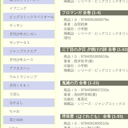
掲載誌・シリーズ：ビッグコミックオリ
イブニング
フロマンガ 全巻 (1-4)
ビッグコミックスペリオール
商品ＩＤ：9784091800879a
著者：吉田戦車
ゲッサン
出版社：小学館
掲載誌・シリーズ：ビッグコミックオリ
月刊少年ガンガン
増刊
サンデーＧＸ
三丁目の夕日 夕焼けの詩 全巻 (1-63
ジャンプスクエア
商品ＩＤ：9784091800619a
月刊少年エース
著者：西岸良平(著)
出版社：小学館
アフタヌーン
掲載誌・シリーズ：ビッグコミックオリ
ウルトラジャンプ
鬼滅の刃 全巻 (1-23)
月刊ＩＫＫＩ
商品ＩＤ：9784088807232a
りぼん
著者：吾峠呼世晴(著)
出版社：集英社
なかよし
掲載誌・シリーズ：ジャンプコミックス
ちゃお
浮浪雲（はぐれぐも） 全巻 (1-93)
花とゆめ
商品ＩＤ：9784091800510a