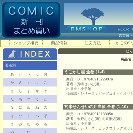
営業日
ショップ概要
商品情報
注文方法
かごの中
ビッ
商品名
著者別
うごかし屋 全巻 (1-4)
あ
い
う
え
お
商品ＩＤ：9784091822987a
か
き
く
け
こ
著者：芳崎せいむ(著)
出版社：小学館
さ
し
す
せ
そ
掲載誌・シリーズ：ビッグコミックオリ
た
ち
つ
て
と
玄米せんせいの弁当箱 全巻 (1-10)
な
に
ぬ
ね
の
商品ＩＤ：9784091818805a
は
ひ
ふ
へ
ほ
著者：魚戸おさむ(著) 北原雅紀(著)
出版社：小学館
ま
み
む
め
も
掲載誌・シリーズ：ビッグコミックオリ
や
ゆ
よ