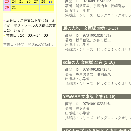
商品ＩＤ：9784091874313a
著者：浦沢直樹、手塚治虫、長崎尚志
出版社：小学館
掲載誌・シリーズ：ビッグコミックオリ
■
店休日：ご注文はお受け致しま
すが、発送・メールの送信は営業
風の大地 文庫版 全巻 (1-13)
日に行います。
■
営業日：10：00.～17：00
商品ＩＤ：9784091928719a
著者：坂田信弘、かざま鋭二
営業日・時間・発送etcの詳細→
出版社：小学館
掲載誌・シリーズ：ビッグコミックオリ
家栽の人 文庫版 全巻 (1-10)
商品ＩＤ：9784091927217a
著者：魚戸おさむ、毛利甚八
出版社：小学館
掲載誌・シリーズ：ビッグコミックオリ
YAWARA 文庫版 全巻 (1-19)
商品ＩＤ：9784091922816a
著者：浦沢直樹
出版社：小学館
掲載誌・シリーズ：ビッグコミックオリ
パイナップルＡＲＭＹ 文庫版 全巻 (1-