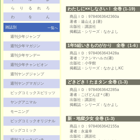
ら
り
る
れ
ろ
わたしに××しなさい！ 全巻 (1-19)
商品ＩＤ：9784063642360a
わ
を
ん
著者：遠山えま(著)
出版社：講談社
雑誌別
一覧へ
掲載誌・シリーズ：なかよし
週刊少年ジャンプ
1年5組いきものがかり 全巻（1-6
週刊少年マガジン
商品ＩＤ：9784063643428a
週刊少年サンデー
著者：フクシマハルカ(著)
出版社：小学館
週刊少年チャンピオン
掲載誌・シリーズ：なかよしKC
週刊ヤングジャンプ
どきどき！たまタン 全巻 (1-3)
週刊ヤングマガジン
商品ＩＤ：9784063642285a
ビッグコミックスピリッツ
著者：こげどんぼ＊(著)
出版社：講談社
ヤングアニマル
掲載誌・シリーズ：なかよし
モーニング
新・地獄少女 全巻 (1-3)
ビッグコミックオリジナル
商品ＩＤ：9784063642155a
ビッグコミック
著者：永遠幸
出版社：講談社
週刊コミックバンチ