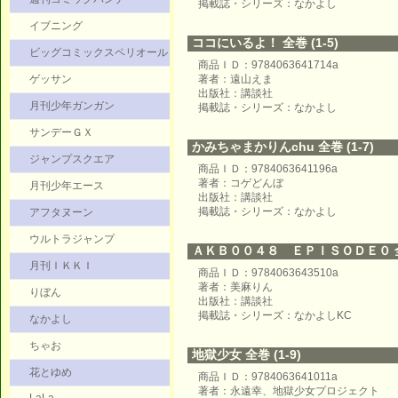
掲載誌・シリーズ：なかよし
イブニング
ココにいるよ！ 全巻 (1-5)
ビッグコミックスペリオール
商品ＩＤ：9784063641714a
ゲッサン
著者：遠山えま
出版社：講談社
月刊少年ガンガン
掲載誌・シリーズ：なかよし
サンデーＧＸ
かみちゃまかりんchu 全巻 (1-7)
ジャンプスクエア
商品ＩＤ：9784063641196a
著者：コゲどんぼ
月刊少年エース
出版社：講談社
掲載誌・シリーズ：なかよし
アフタヌーン
ウルトラジャンプ
ＡＫＢ００４８ ＥＰＩＳＯＤＥ０ 全巻
月刊ＩＫＫＩ
商品ＩＤ：9784063643510a
著者：美麻りん
りぼん
出版社：講談社
掲載誌・シリーズ：なかよしKC
なかよし
ちゃお
地獄少女 全巻 (1-9)
花とゆめ
商品ＩＤ：9784063641011a
著者：永遠幸、地獄少女プロジェクト