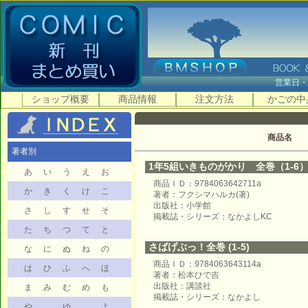
営業日
ショップ概要
商品情報
注文方法
かごの中
商品名
著者別
1年5組いきものがかり 全巻（1-6
あ
い
う
え
お
商品ＩＤ：9784063642711a
か
き
く
け
こ
著者：フクシマハルカ(著)
出版社：小学館
さ
し
す
せ
そ
掲載誌・シリーズ：なかよしKC
た
ち
つ
て
と
さばげぶっ！全巻 (1-5)
な
に
ぬ
ね
の
商品ＩＤ：9784063643114a
は
ひ
ふ
へ
ほ
著者：松本ひで吉
出版社：講談社
ま
み
む
め
も
掲載誌・シリーズ：なかよし
や
ゆ
よ