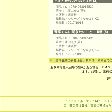
キミと最後の初恋を 2巻 (2)
商品ＩＤ：9784063915532
著者：中江みかよ(著)
出版社：講談社
掲載誌・シリーズ：なかよしKC
発売日：2017/10/13
青葉くんに聞きたいこと 5巻 (5)
商品ＩＤ：9784063915495
著者：遠山えま(著)
出版社：講談社
掲載誌・シリーズ：なかよしKC
発売日：2017/08/10
※ 店内在庫のある場合、ＰＭ３：００まで
[お取り寄せ]--店内に在庫がある場合、ＰＭ
ます。品切れ、出荷状
[前へ
ＢＯＯＫＳルーエ・
ＢＭＳＨＯＰ
名・書名等は各社・著者の商標また