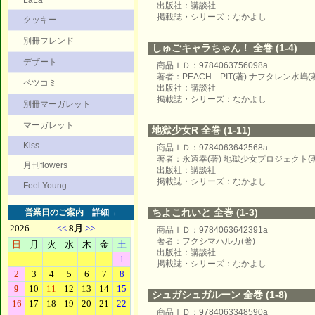
LaLa
出版社：講談社
掲載誌・シリーズ：なかよし
クッキー
別冊フレンド
しゅごキャラちゃん！ 全巻 (1-4)
デザート
商品ＩＤ：9784063756098a
著者：PEACH－PIT(著) ナフタレン水嶋(
ベツコミ
出版社：講談社
掲載誌・シリーズ：なかよし
別冊マーガレット
マーガレット
地獄少女R 全巻 (1-11)
Kiss
商品ＩＤ：9784063642568a
著者：永遠幸(著) 地獄少女プロジェクト(著
月刊flowers
出版社：講談社
掲載誌・シリーズ：なかよし
Feel Young
ちよこれいと 全巻 (1-3)
営業日のご案内
詳細→
商品ＩＤ：9784063642391a
著者：フクシマハルカ(著)
出版社：講談社
掲載誌・シリーズ：なかよし
シュガシュガルーン 全巻 (1-8)
商品ＩＤ：9784063348590a