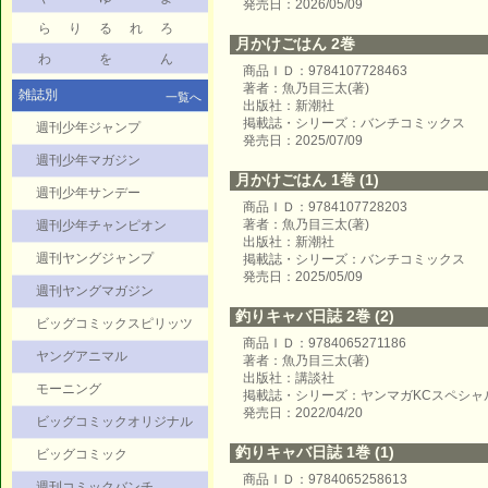
発売日：2026/05/09
ら
り
る
れ
ろ
月かけごはん 2巻
わ
を
ん
商品ＩＤ：9784107728463
著者：魚乃目三太(著)
雑誌別
一覧へ
出版社：新潮社
掲載誌・シリーズ：バンチコミックス
週刊少年ジャンプ
発売日：2025/07/09
週刊少年マガジン
月かけごはん 1巻 (1)
週刊少年サンデー
商品ＩＤ：9784107728203
著者：魚乃目三太(著)
週刊少年チャンピオン
出版社：新潮社
週刊ヤングジャンプ
掲載誌・シリーズ：バンチコミックス
発売日：2025/05/09
週刊ヤングマガジン
釣りキャバ日誌 2巻 (2)
ビッグコミックスピリッツ
商品ＩＤ：9784065271186
ヤングアニマル
著者：魚乃目三太(著)
出版社：講談社
モーニング
掲載誌・シリーズ：ヤンマガKCスペシャ
発売日：2022/04/20
ビッグコミックオリジナル
釣りキャバ日誌 1巻 (1)
ビッグコミック
商品ＩＤ：9784065258613
週刊コミックバンチ