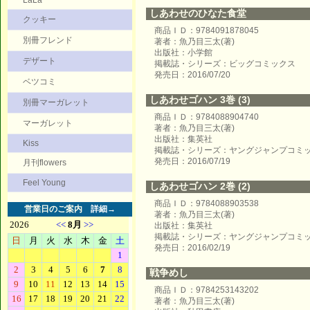
LaLa
しあわせのひなた食堂
クッキー
商品ＩＤ：9784091878045
別冊フレンド
著者：魚乃目三太(著)
出版社：小学館
デザート
掲載誌・シリーズ：ビッグコミックス
発売日：2016/07/20
ベツコミ
しあわせゴハン 3巻 (3)
別冊マーガレット
商品ＩＤ：9784088904740
マーガレット
著者：魚乃目三太(著)
出版社：集英社
Kiss
掲載誌・シリーズ：ヤングジャンプコミ
発売日：2016/07/19
月刊flowers
Feel Young
しあわせゴハン 2巻 (2)
商品ＩＤ：9784088903538
営業日のご案内
詳細→
著者：魚乃目三太(著)
出版社：集英社
掲載誌・シリーズ：ヤングジャンプコミ
発売日：2016/02/19
戦争めし
商品ＩＤ：9784253143202
著者：魚乃目三太(著)