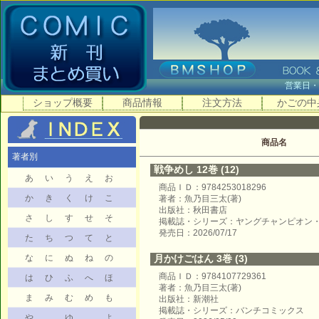
営業日
ショップ概要
商品情報
注文方法
かごの中
商品名
著者別
戦争めし 12巻 (12)
あ
い
う
え
お
商品ＩＤ：9784253018296
か
き
く
け
こ
著者：魚乃目三太(著)
出版社：秋田書店
さ
し
す
せ
そ
掲載誌・シリーズ：ヤングチャンピオン
発売日：2026/07/17
た
ち
つ
て
と
な
に
ぬ
ね
の
月かけごはん 3巻 (3)
商品ＩＤ：9784107729361
は
ひ
ふ
へ
ほ
著者：魚乃目三太(著)
ま
み
む
め
も
出版社：新潮社
掲載誌・シリーズ：バンチコミックス
や
ゆ
よ