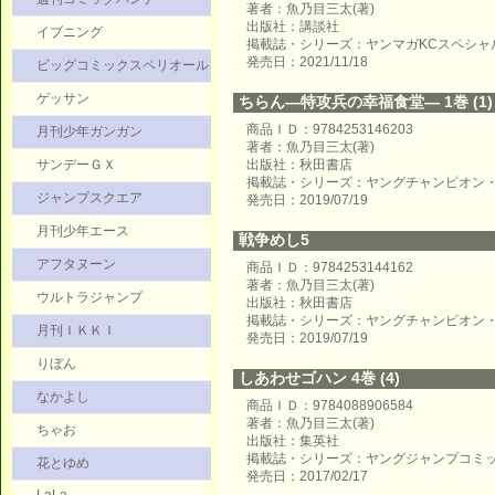
著者：魚乃目三太(著)
出版社：講談社
イブニング
掲載誌・シリーズ：ヤンマガKCスペシャ
発売日：2021/11/18
ビッグコミックスペリオール
ゲッサン
ちらん―特攻兵の幸福食堂― 1巻 (1)
商品ＩＤ：9784253146203
月刊少年ガンガン
著者：魚乃目三太(著)
サンデーＧＸ
出版社：秋田書店
掲載誌・シリーズ：ヤングチャンピオン
ジャンプスクエア
発売日：2019/07/19
月刊少年エース
戦争めし5
アフタヌーン
商品ＩＤ：9784253144162
著者：魚乃目三太(著)
ウルトラジャンプ
出版社：秋田書店
掲載誌・シリーズ：ヤングチャンピオン
月刊ＩＫＫＩ
発売日：2019/07/19
りぼん
しあわせゴハン 4巻 (4)
なかよし
商品ＩＤ：9784088906584
著者：魚乃目三太(著)
ちゃお
出版社：集英社
掲載誌・シリーズ：ヤングジャンプコミ
花とゆめ
発売日：2017/02/17