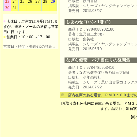
出版社：秋田書店
掲載誌・シリーズ：ヤングチャンピオン
発売日：2015/08/07
■
店休日：ご注文はお受け致しま
しあわせゴハン 1巻 (1)
すが、発送・メールの送信は営業
商品ＩＤ：9784088902180
日に行います。
著者：魚乃目三太(著)
■
営業日：10：00.～17：00
出版社：集英社
掲載誌・シリーズ：ヤングジャンプコミ
営業日・時間・発送etcの詳細→
発売日：2015/06/19
なぎら健壱 バチ当たりの昼間酒
商品ＩＤ：9784785953416
著者：なぎら健壱(作) 魚乃目三太(画)
出版社：少年画報社
掲載誌・シリーズ：思い出食堂コミック
発売日：2014/07/22
※ 店内在庫のある場合、ＰＭ３：００まで
[お取り寄せ]--店内に在庫がある場合、ＰＭ
ます。品切れ、出荷状
[前へ