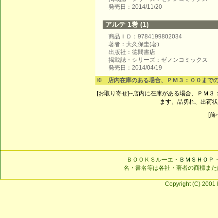
発売日：2014/11/20
アルテ 1巻 (1)
商品ＩＤ：9784199802034
著者：大久保圭(著)
出版社：徳間書店
掲載誌・シリーズ：ゼノンコミックス
発売日：2014/04/19
※ 店内在庫のある場合、ＰＭ３：００まで
[お取り寄せ]--店内に在庫がある場合、ＰＭ
ます。品切れ、出荷状
[前へ
ＢＯＯＫＳルーエ・
ＢＭＳＨＯＰ
名・書名等は各社・著者の商標また
Copyright (C) 2001 b