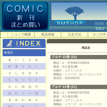
営業日
ショップ概要
商品情報
注文方法
かごの中
商品名
著者別
アルテ 22巻 (22)
あ
い
う
え
お
商品ＩＤ：9784867209028
か
き
く
け
こ
著者：大久保圭(著)
出版社：コアミックス
さ
し
す
せ
そ
掲載誌・シリーズ：ゼノンコミックス
発売日：2026/06/19
た
ち
つ
て
と
な
に
ぬ
ね
の
アルテ 21巻 (21)
商品ＩＤ：9784867207956
は
ひ
ふ
へ
ほ
著者：大久保圭(著)
ま
み
む
め
も
出版社：コアミックス
掲載誌・シリーズ：ゼノンコミックス
や
ゆ
よ