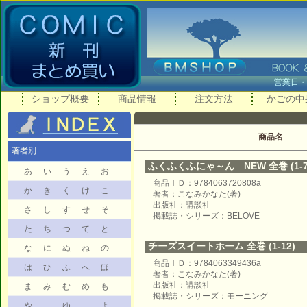
営業日
ショップ概要
商品情報
注文方法
かごの中
商品名
著者別
ふくふくふにゃ～ん NEW 全巻 (1-7
あ
い
う
え
お
商品ＩＤ：9784063720808a
か
き
く
け
こ
著者：こなみかなた(著)
出版社：講談社
さ
し
す
せ
そ
掲載誌・シリーズ：BELOVE
た
ち
つ
て
と
チーズスイートホーム 全巻 (1-12)
な
に
ぬ
ね
の
商品ＩＤ：9784063349436a
は
ひ
ふ
へ
ほ
著者：こなみかなた(著)
出版社：講談社
ま
み
む
め
も
掲載誌・シリーズ：モーニング
や
ゆ
よ