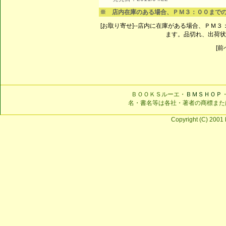
※ 店内在庫のある場合、ＰＭ３：００まで
[お取り寄せ]--店内に在庫がある場合、ＰＭ
ます。品切れ、出荷状
[前へ
ＢＯＯＫＳルーエ・
ＢＭＳＨＯＰ
名・書名等は各社・著者の商標また
Copyright (C) 2001 b