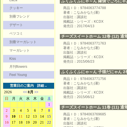
LaLa
ふくふくふにゃ～ん 縁側でごろにゃ
クッキー
商品ＩＤ：9784063774788
著者：こなみかなた(著)
別冊フレンド
出版社：講談社
掲載誌・シリーズ：KCDX
デザート
発売日：2017/04/13
ベツコミ
チーズスイートホーム 12巻 (12) 通
別冊マーガレット
商品ＩＤ：9784063771763
著者：こなみかなた(著)
マーガレット
出版社：講談社
掲載誌・シリーズ：KCDX
Kiss
発売日：2015/06/23
月刊flowers
ふくふくふにゃ～ん 子猫だにゃん 2巻 
Feel Young
商品ＩＤ：9784063771756
著者：こなみかなた(著)
営業日のご案内
詳細→
出版社：講談社
掲載誌・シリーズ：KCDX
発売日：2015/06/12
チーズスイートホーム 11巻 (11) 通
商品ＩＤ：9784063769685
著者：こなみかなた(著)
出版社：講談社