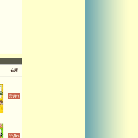
０４
月
０４
月
０５
月
０３
月
０３
月
０４
月
０２
月
０２
月
０３
月
０１
月
０１
月
０２
月
２０２２
月
２０２２
１２
０１
１２
月
月
月
１１
２０２
１１
月
２
月
１０
１２
１０
月
月
月
０９
１１
０９
月
月
月
０８
１０
０８
月
月
月
在庫
０７
０９
０７
月
月
月
０６
０８
０６
月
月
月
０５
０７
０５
月
月
月
０
０６
０４
品切れ
４月
月
月
０
０５
０３
３月
月
月
０
０４
０２
２月
月
月
０
０３
０１
１月
月
月
２０２１
０２
２０２１
１
月
１２
２月
０１
月
品切れ
１
月
１１