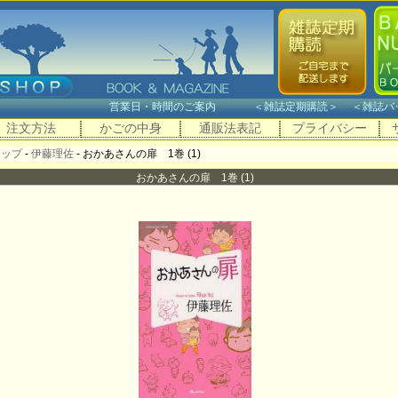
営業日・時間のご案内
＜
雑誌定期購読
＞ ＜
雑誌バ
注文方法
かごの中身
通販法表記
プライバシー
トップ
-
伊藤理佐
- おかあさんの扉 1巻 (1)
おかあさんの扉 1巻 (1)