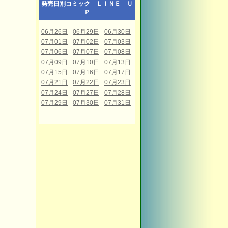
０８月
０９月
０８月
発売日別コミック ＬＩＮＥ Ｕ
０７月
０８月
０７月
Ｐ
０６月
０７月
０６月
０５月
０６月
０５月
０４月
０５月
０４月
０３月
０４月
０３月
06月26日
06月29日
06月30日
０２月
０３月
０２月
07月01日
07月02日
07月03日
０１月
０２月
０１月
２０２４
０１月
２０２４
07月06日
07月07日
07月08日
１２月
２０２
１２月
１１月
４
１１月
07月09日
07月10日
07月13日
１０月
１２月
１０月
07月15日
07月16日
07月17日
０９月
１１月
０９月
０８月
１０月
０８月
07月21日
07月22日
07月23日
０７月
０９月
０７月
０６月
０８月
０６月
07月24日
07月27日
07月28日
０５月
０７月
０５月
07月29日
07月30日
07月31日
０４月
０６月
０４月
０３月
０５月
０３月
０２月
０４月
０２月
０１月
０３月
０１月
２０２３
０２月
２０２３
１２
０１月
１２
月
２０２
月
１１
３
１１
月
１２
月
１０
月
１０
月
１１
月
０９
月
０９
月
１０
月
０８
月
０８
月
０９
月
０７
月
０７
月
０８
月
０６
月
０６
月
０７
月
０５
月
０５
月
０６
月