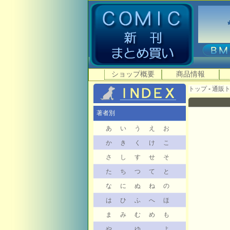
ショップ概要
商品情報
トップ
-
通販
著者別
あ
い
う
え
お
か
き
く
け
こ
さ
し
す
せ
そ
た
ち
つ
て
と
な
に
ぬ
ね
の
は
ひ
ふ
へ
ほ
ま
み
む
め
も
や
ゆ
よ