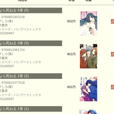
商品名
単価
画像
ら死ねる 5巻 (5)
784801952218
しろ(著)
902円
竹書房
シリーズ：バンブーコミックス
15/04/07
ら死ねる 3巻 (3)
784812481714
しろ(著)
901円
竹書房
シリーズ：バンブーコミックス
13/05/07
ら死ねる 2巻 (2)
784812477618
しろ(著)
901円
竹書房
シリーズ：バンブーコミックス
12/04/07
ら死ねる 1巻 (1)