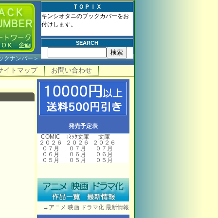
ＴＯＰＩＸ
キンシオタニのブックカバーをお
付けします。
SEARCH
ックナンバー
＞
サイトマップ
お問い合わせ
発売予定表
COMIC
ｺﾐｯｸ文庫
文庫
２０２６
２０２６
２０２６
０７月
０７月
０７月
０６月
０６月
０６月
０５月
０５月
０５月
０４月
０４月
０４月
０３月
０３月
０３月
０２月
０２月
０２月
０１月
０１月
０１月
２０２５
２０２
２０２５
１２月
５
１２月
１１月
１２月
１１月
１０月
１１月
１０月
→アニメ 映画 ドラマ化 最新情報
０９月
１０月
０９月