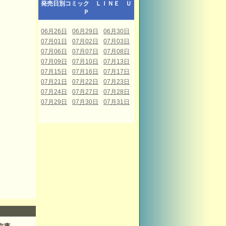
０８月
０９月
０８月
発売日別コミック ＬＩＮＥ Ｕ
０７月
０８月
０７月
Ｐ
０６月
０７月
０６月
０５月
０６月
０５月
０４月
０５月
０４月
０３月
０４月
０３月
06月26日
06月29日
06月30日
０２月
０３月
０２月
07月01日
07月02日
07月03日
０１月
０２月
０１月
２０２４
０１月
２０２４
07月06日
07月07日
07月08日
１２月
２０２
１２月
１１月
４
１１月
07月09日
07月10日
07月13日
１０月
１２月
１０月
07月15日
07月16日
07月17日
０９月
１１月
０９月
０８月
１０月
０８月
07月21日
07月22日
07月23日
０７月
０９月
０７月
０６月
０８月
０６月
07月24日
07月27日
07月28日
０５月
０７月
０５月
07月29日
07月30日
07月31日
０４月
０６月
０４月
０３月
０５月
０３月
０２月
０４月
０２月
０１月
０３月
０１月
２０２３
０２月
２０２３
１２
０１月
１２
月
２０２
月
１１
３
１１
月
１２
月
１０
月
１０
月
１１
月
０９
月
０９
月
１０
月
０８
月
０８
月
０９
月
０７
月
０７
月
０８
月
０６
月
０６
月
０７
月
０５
月
０５
月
０６
月