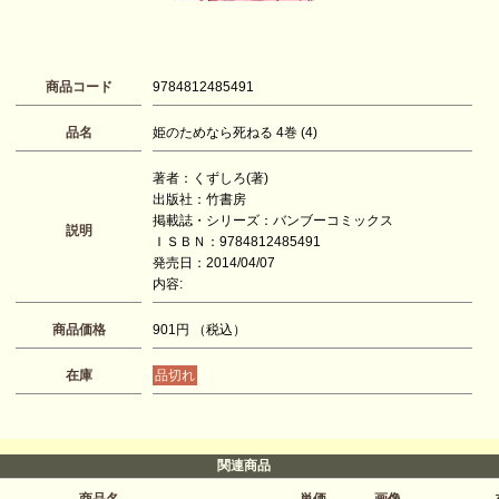
商品コード
9784812485491
品名
姫のためなら死ねる 4巻 (4)
著者：くずしろ(著)
出版社：竹書房
掲載誌・シリーズ：バンブーコミックス
説明
ＩＳＢＮ：9784812485491
発売日：2014/04/07
内容:
商品価格
901円
（税込）
在庫
品切れ
関連商品