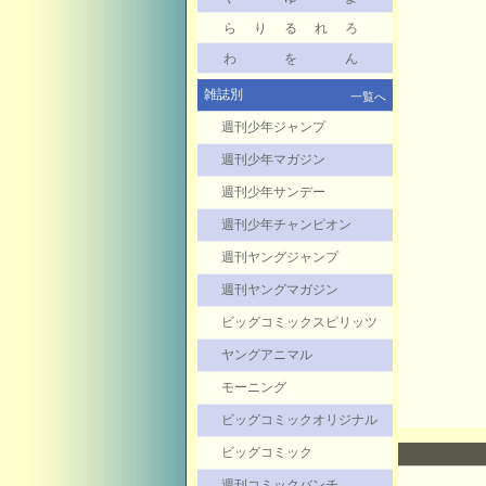
ら
り
る
れ
ろ
わ
を
ん
雑誌別
一覧へ
週刊少年ジャンプ
週刊少年マガジン
週刊少年サンデー
週刊少年チャンピオン
週刊ヤングジャンプ
週刊ヤングマガジン
ビッグコミックスピリッツ
ヤングアニマル
モーニング
ビッグコミックオリジナル
ビッグコミック
週刊コミックバンチ