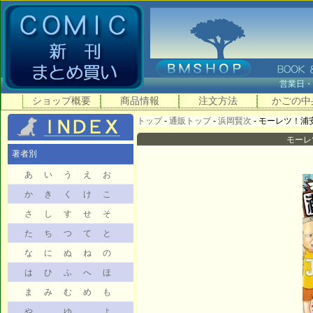
営業日
ショップ概要
商品情報
注文方法
かごの中
トップ
-
通販トップ
-
浜岡賢次
- モーレツ！浦安
モーレ
著者別
あ
い
う
え
お
か
き
く
け
こ
さ
し
す
せ
そ
た
ち
つ
て
と
な
に
ぬ
ね
の
は
ひ
ふ
へ
ほ
ま
み
む
め
も
や
ゆ
よ