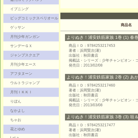
イブニング
ビッグコミックスペリオール
商品名
ゲッサン
月刊少年ガンガン
よりぬき！浦安鉄筋家族 1巻 (1) 春
商品ＩＤ：9784253217453
サンデーＧＸ
著者：浜岡賢次(著)
ジャンプスクエア
出版社：秋田書店
掲載誌・シリーズ：少年チャンピオン・
月刊少年エース
発売日：2013/02/08
アフタヌーン
よりぬき！浦安鉄筋家族 2巻 (2) あ
ウルトラジャンプ
商品ＩＤ：9784253217460
著者：浜岡賢次(著)
月刊ＩＫＫＩ
出版社：秋田書店
掲載誌・シリーズ：少年チャンピオン・
りぼん
発売日：2013/03/08
なかよし
よりぬき！浦安鉄筋家族 3巻 (3) 垣
ちゃお
商品ＩＤ：9784253217477
花とゆめ
著者：浜岡賢次(著)
出版社：秋田書店