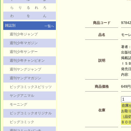
ら
り
る
れ
ろ
わ
を
ん
商品コード
9784
雑誌別
一覧へ
週刊少年ジャンプ
品名
モーレ
週刊少年マガジン
著者：
週刊少年サンデー
出版
掲載
週刊少年チャンピオン
説明
ＩＳＢＮ
発売日：
週刊ヤングジャンプ
内容:
週刊ヤングマガジン
商品価格
649円
ビッグコミックスピリッツ
ヤングアニマル
モーニング
在庫
在庫
お取り
ビッグコミックオリジナル
（品
ビッグコミック
ＢＯ
週刊コミックバンチ