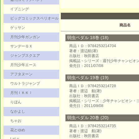
イブニング
ビッグコミックスペリオール
商品名
ゲッサン
月刊少年ガンガン
弱虫ペダル 18巻 (18)
商品ＩＤ：9784253214704
サンデーＧＸ
著者：渡辺航(著)
ジャンプスクエア
出版社：秋田書店
掲載誌・シリーズ：週刊少年チャンピオ
月刊少年エース
発売日：2011/07/08
アフタヌーン
弱虫ペダル 19巻 (19)
ウルトラジャンプ
商品ＩＤ：9784253214728
著者：渡辺 航(著)
月刊ＩＫＫＩ
出版社：秋田書店
掲載誌・シリーズ：少年チャンピオン・
りぼん
発売日：2011/09/08
なかよし
弱虫ペダル 20巻 (20)
ちゃお
商品ＩＤ：9784253214735
花とゆめ
著者：渡辺 航(著)
出版社：秋田書店