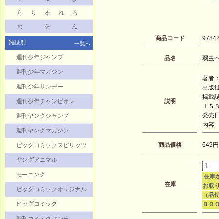
ら
り
る
れ
ろ
わ
を
ん
商品コード
9784
雑誌別
一覧へ
週刊少年ジャンプ
品名
弱虫ペダ
週刊少年マガジン
著者：
週刊少年サンデー
出版
掲載
週刊少年チャンピオン
説明
ＩＳＢＮ
発売日：
週刊ヤングジャンプ
内容:
週刊ヤングマガジン
商品価格
649円
ビッグコミックスピリッツ
ヤングアニマル
モーニング
在庫
在庫
お取り
ビッグコミックオリジナル
（品
ビッグコミック
ＢＯ
週刊コミックバンチ