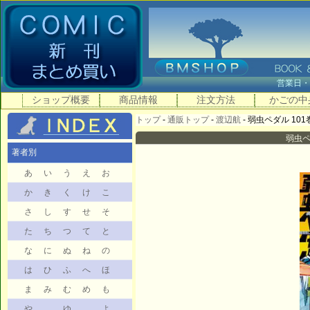
営業日
ショップ概要
商品情報
注文方法
かごの中
トップ
-
通販トップ
-
渡辺航
- 弱虫ペダル 101巻
弱虫ペダ
著者別
あ
い
う
え
お
か
き
く
け
こ
さ
し
す
せ
そ
た
ち
つ
て
と
な
に
ぬ
ね
の
は
ひ
ふ
へ
ほ
ま
み
む
め
も
や
ゆ
よ